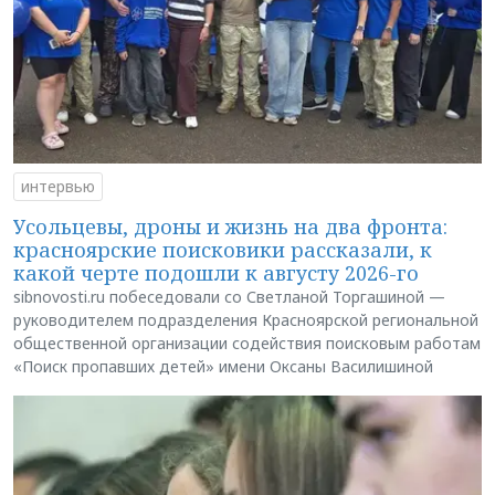
интервью
Усольцевы, дроны и жизнь на два фронта:
красноярские поисковики рассказали, к
какой черте подошли к августу 2026-го
sibnovosti.ru побеседовали со Светланой Торгашиной —
руководителем подразделения Красноярской региональной
общественной организации содействия поисковым работам
«Поиск пропавших детей» имени Оксаны Василишиной