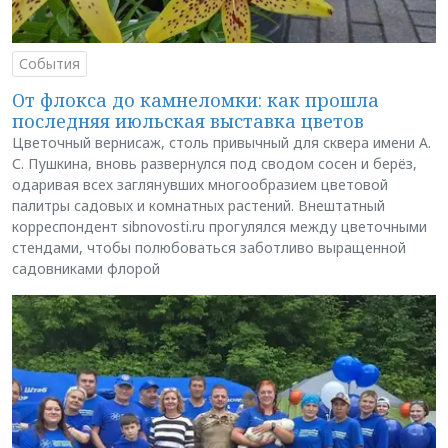
События
От флокса до камнеломки: как прошла
последняя июльская выставка цветов
Цветочный вернисаж, столь привычный для сквера имени А.
С. Пушкина, вновь развернулся под сводом сосен и берёз,
одаривая всех заглянувших многообразием цветовой
палитры садовых и комнатных растений. Внештатный
корреспондент sibnovosti.ru прогулялся между цветочными
стендами, чтобы полюбоваться заботливо выращенной
садовниками флорой