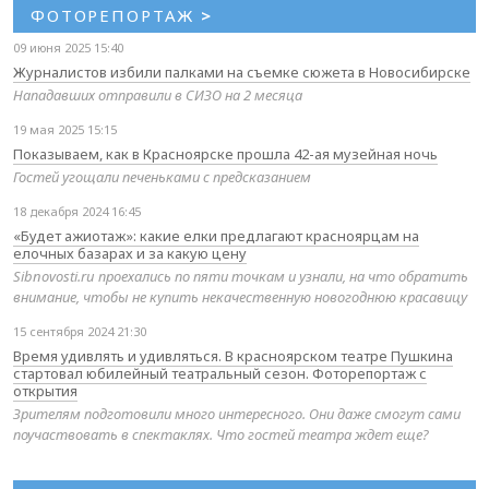
ФОТОРЕПОРТАЖ
>
09 июня 2025 15:40
Журналистов избили палками на съемке сюжета в Новосибирске
Нападавших отправили в СИЗО на 2 месяца
19 мая 2025 15:15
Показываем, как в Красноярске прошла 42-ая музейная ночь
Гостей угощали печеньками с предсказанием
18 декабря 2024 16:45
«Будет ажиотаж»: какие елки предлагают красноярцам на
елочных базарах и за какую цену
Sibnovosti.ru проехались по пяти точкам и узнали, на что обратить
внимание, чтобы не купить некачественную новогоднюю красавицу
15 сентября 2024 21:30
Время удивлять и удивляться. В красноярском театре Пушкина
стартовал юбилейный театральный сезон. Фоторепортаж с
открытия
Зрителям подготовили много интересного. Они даже смогут сами
поучаствовать в спектаклях. Что гостей театра ждет еще?