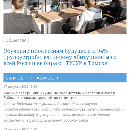
Общество
Обучение профессиям будущего и 94%
трудоустройства: почему абитуриенты со
всей России выбирают ТУСУР в Томске
САМОЕ ЧИТАЕМОЕ
>
07 августа 2026 13:30
Учёные завершили изучение экосистемы и запасов омуля в
Байкале в рамках крупной экспедиции
Учёные Байкальского филиала Всероссийского научно-
исследовательского института рыбного хозяйства и океанографии»
изучили динамику формирования запасов омуля и состояние
экосистемы в рыбопромысловых районах озера
08 августа 2026 11:00