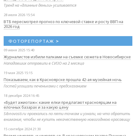
Тренд на «длинные деньги» усиливается
28 июля 2026 15:54
ВТБ пересмотрел прогноз по ключевой ставке и росту ВВП на
2026 год
ФОТОРЕПОРТАЖ
>
09 июня 2025 15:40
Журналистов избили палками на съемке сюжета в Новосибирске
Нападавших отправили в СИЗО на 2 месяца
19 мая 2025 15:15
Показываем, как в Красноярске прошла 42-ая музейная ночь
Гостей угощали печеньками с предсказанием
18 декабря 2024 16:45
«Будет ажиотаж»: какие елки предлагают красноярцам на
елочных базарах и за какую цену
Sibnovosti.ru проехались по пяти точкам и узнали, на что обратить
внимание, чтобы не купить некачественную новогоднюю красавицу
15 сентября 2024 21:30
Время удивлять и удивляться. В красноярском театре Пушкина