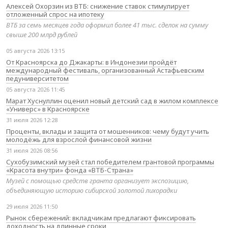
Алексей Охорзин из ВТБ: снижение ставок стимулирует
отложенный спрос на ипотеку
ВТБ за семь месяцев года оформил более 41 тыс. сделок на сумму
свыше 200 млрд рублей
05 августа 2026 13:15
От Красноярска до Джакарты: в Индонезии пройдёт
международный фестиваль, организованный Астафьевским
педуниверситетом
05 августа 2026 11:45
Марат Хуснуллин оценил новый детский сад в жилом комплексе
«Универс» в Красноярске
31 июля 2026 12:28
Проценты, вклады и защита от мошенников: чему будут учить
молодёжь для взрослой финансовой жизни
31 июля 2026 08:56
Сухобузимский музей стал победителем грантовой программы
«Красота внутри» фонда «ВТБ-Страна»
Музей с помощью средств гранта организует экспозицию,
объединяющую историю сибирской золотой лихорадки
29 июля 2026 11:50
Рынок сбережений: вкладчикам предлагают фиксировать
доходность на длинные сроки