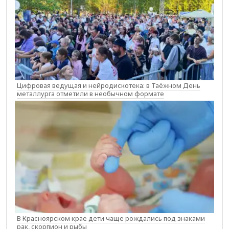
Цифровая ведущая и нейродискотека: в Таёжном День
металлурга отметили в необычном формате
В Красноярском крае дети чаще рождались под знаками
рак, скорпион и рыбы