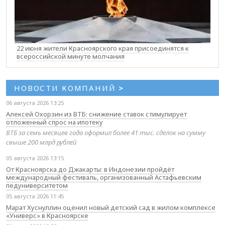
22 июня жители Красноярского края присоединятся к
всероссийской минуте молчания
НОВОСТИ КОМПАНИЙ
>
06 августа 2026 13:25
Алексей Охорзин из ВТБ: снижение ставок стимулирует
отложенный спрос на ипотеку
ВТБ за семь месяцев года оформил более 41 тыс. сделок на сумму
свыше 200 млрд рублей
05 августа 2026 13:15
От Красноярска до Джакарты: в Индонезии пройдёт
международный фестиваль, организованный Астафьевским
педуниверситетом
05 августа 2026 11:45
Марат Хуснуллин оценил новый детский сад в жилом комплексе
«Универс» в Красноярске