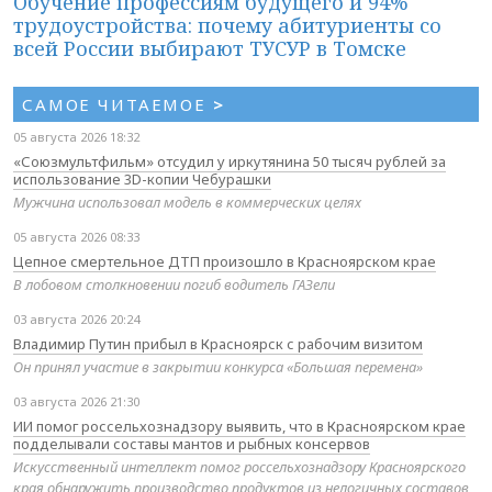
Обучение профессиям будущего и 94%
трудоустройства: почему абитуриенты со
всей России выбирают ТУСУР в Томске
САМОЕ ЧИТАЕМОЕ
>
05 августа 2026 18:32
«Союзмультфильм» отсудил у иркутянина 50 тысяч рублей за
использование 3D-копии Чебурашки
Мужчина использовал модель в коммерческих целях
05 августа 2026 08:33
Цепное смертельное ДТП произошло в Красноярском крае
В лобовом столкновении погиб водитель ГАЗели
03 августа 2026 20:24
Владимир Путин прибыл в Красноярск с рабочим визитом
Он принял участие в закрытии конкурса «Большая перемена»
03 августа 2026 21:30
ИИ помог россельхознадзору выявить, что в Красноярском крае
подделывали составы мантов и рыбных консервов
Искусственный интеллект помог россельхознадзору Красноярского
края обнаружить производство продуктов из нелогичных составов