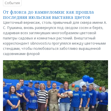
События
От флокса до камнеломки: как прошла
последняя июльская выставка цветов
Цветочный вернисаж, столь привычный для сквера имени А.
С. Пушкина, вновь развернулся под сводом сосен и берёз,
одаривая всех заглянувших многообразием цветовой
палитры садовых и комнатных растений. Внештатный
корреспондент sibnovosti.ru прогулялся между цветочными
стендами, чтобы полюбоваться заботливо выращенной
садовниками флорой