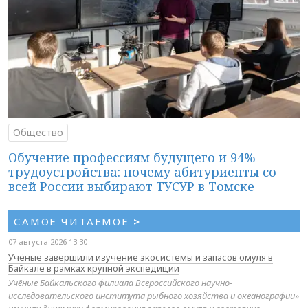
Общество
Обучение профессиям будущего и 94%
трудоустройства: почему абитуриенты со
всей России выбирают ТУСУР в Томске
САМОЕ ЧИТАЕМОЕ
>
07 августа 2026 13:30
Учёные завершили изучение экосистемы и запасов омуля в
Байкале в рамках крупной экспедиции
Учёные Байкальского филиала Всероссийского научно-
исследовательского института рыбного хозяйства и океанографии»