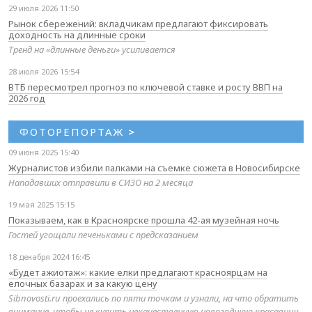
29 июля 2026 11:50
Рынок сбережений: вкладчикам предлагают фиксировать
доходность на длинные сроки
Тренд на «длинные деньги» усиливается
28 июля 2026 15:54
ВТБ пересмотрел прогноз по ключевой ставке и росту ВВП на
2026 год
ФОТОРЕПОРТАЖ
>
09 июня 2025 15:40
Журналистов избили палками на съемке сюжета в Новосибирске
Нападавших отправили в СИЗО на 2 месяца
19 мая 2025 15:15
Показываем, как в Красноярске прошла 42-ая музейная ночь
Гостей угощали печеньками с предсказанием
18 декабря 2024 16:45
«Будет ажиотаж»: какие елки предлагают красноярцам на
елочных базарах и за какую цену
Sibnovosti.ru проехались по пяти точкам и узнали, на что обратить
внимание, чтобы не купить некачественную новогоднюю красавицу