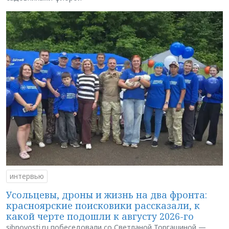
интервью
Усольцевы, дроны и жизнь на два фронта:
красноярские поисковики рассказали, к
какой черте подошли к августу 2026-го
sibnovosti.ru побеседовали со Светланой Торгашиной —