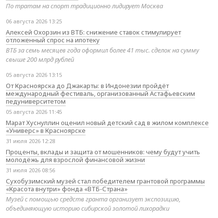
По тратам на спорт традиционно лидирует Москва
06 августа 2026 13:25
Алексей Охорзин из ВТБ: снижение ставок стимулирует
отложенный спрос на ипотеку
ВТБ за семь месяцев года оформил более 41 тыс. сделок на сумму
свыше 200 млрд рублей
05 августа 2026 13:15
От Красноярска до Джакарты: в Индонезии пройдёт
международный фестиваль, организованный Астафьевским
педуниверситетом
05 августа 2026 11:45
Марат Хуснуллин оценил новый детский сад в жилом комплексе
«Универс» в Красноярске
31 июля 2026 12:28
Проценты, вклады и защита от мошенников: чему будут учить
молодёжь для взрослой финансовой жизни
31 июля 2026 08:56
Сухобузимский музей стал победителем грантовой программы
«Красота внутри» фонда «ВТБ-Страна»
Музей с помощью средств гранта организует экспозицию,
объединяющую историю сибирской золотой лихорадки