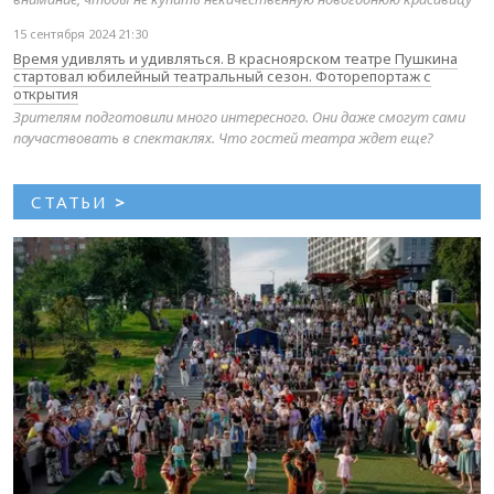
15 сентября 2024 21:30
Время удивлять и удивляться. В красноярском театре Пушкина
стартовал юбилейный театральный сезон. Фоторепортаж с
открытия
Зрителям подготовили много интересного. Они даже смогут сами
поучаствовать в спектаклях. Что гостей театра ждет еще?
СТАТЬИ
>