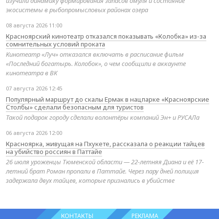
изучили динамику формирования запасов омуля и состояние
экосистемы в рыбопромысловых районах озера
08 августа 2026 11:00
Красноярский кинотеатр отказался показывать «Колобка» из-за
сомнительных условий проката
Кинотеатр «Луч» отказался включать в расписание фильм
«Последний богатырь. Колобок», о чем сообщили в аккаунте
кинотеатра в ВК
07 августа 2026 12:45
Популярный маршрут до скалы Ермак в нацпарке «Красноярские
Столбы» сделали безопасным для туристов
Такой подарок городу сделали волонтёры компаний Эн+ и РУСАЛа
06 августа 2026 12:00
Красноярка, живущая на Пхукете, рассказала о реакции тайцев
на убийство россиян в Паттайе
26 июля уроженцы Тюменской области — 22-летняя Диана и её 17-
летний брат Роман пропали в Паттайе. Через пару дней полиция
задержала двух тайцев, которые признались в убийстве
КОНТАКТЫ
РЕКЛАМА