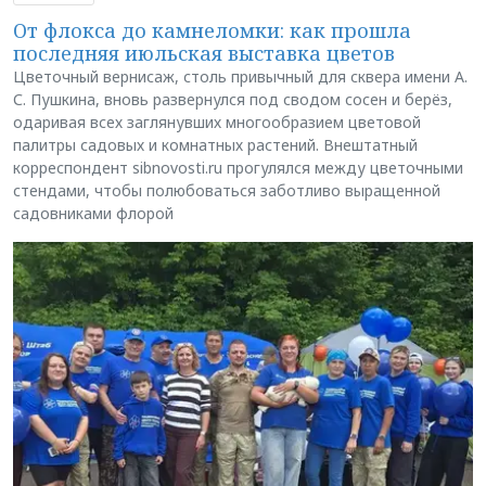
От флокса до камнеломки: как прошла
последняя июльская выставка цветов
Цветочный вернисаж, столь привычный для сквера имени А.
С. Пушкина, вновь развернулся под сводом сосен и берёз,
одаривая всех заглянувших многообразием цветовой
палитры садовых и комнатных растений. Внештатный
корреспондент sibnovosti.ru прогулялся между цветочными
стендами, чтобы полюбоваться заботливо выращенной
садовниками флорой