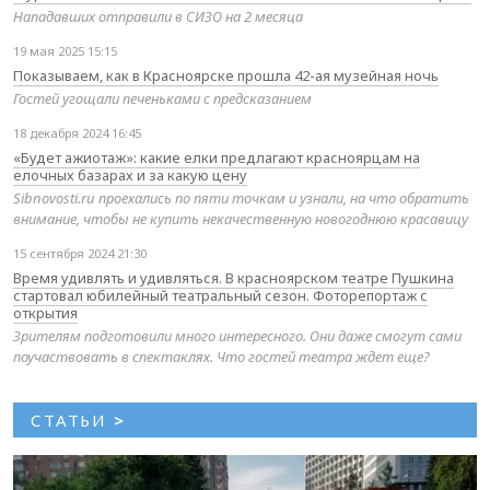
Нападавших отправили в СИЗО на 2 месяца
19 мая 2025 15:15
Показываем, как в Красноярске прошла 42-ая музейная ночь
Гостей угощали печеньками с предсказанием
18 декабря 2024 16:45
«Будет ажиотаж»: какие елки предлагают красноярцам на
елочных базарах и за какую цену
Sibnovosti.ru проехались по пяти точкам и узнали, на что обратить
внимание, чтобы не купить некачественную новогоднюю красавицу
15 сентября 2024 21:30
Время удивлять и удивляться. В красноярском театре Пушкина
стартовал юбилейный театральный сезон. Фоторепортаж с
открытия
Зрителям подготовили много интересного. Они даже смогут сами
поучаствовать в спектаклях. Что гостей театра ждет еще?
СТАТЬИ
>