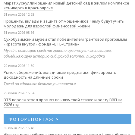
Марат Хуснуллин оценил новый детский сад в жилом комплексе
«Универс» в Красноярске
31 июля 2026 12:28
Проценты, вклады и защита от мошенников: чему будут учить
молодёжь для взрослой финансовой жизни
31 июля 2026 08:56
Сухобузимский музей стал победителем грантовой программы
«Красота внутри» фонда «ВТБ-Страна»
Музей с помощью средств гранта организует экспозицию,
объединяющую историю сибирской золотой лихорадки
29 июля 2026 11:50
Рынок сбережений: вкладчикам предлагают фиксировать
доходность на длинные сроки
Тренд на «длинные деньги» усиливается
28 июля 2026 15:54
ВТБ пересмотрел прогноз по ключевой ставке и росту ВВП на
2026 год
ФОТОРЕПОРТАЖ
>
09 июня 2025 15:40
Журналистов избили палками на съемке сюжета в Новосибирске