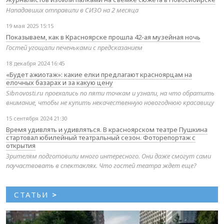
Нападавших отправили в СИЗО на 2 месяца
19 мая 2025 15:15
Показываем, как в Красноярске прошла 42-ая музейная ночь
Гостей угощали печеньками с предсказанием
18 декабря 2024 16:45
«Будет ажиотаж»: какие елки предлагают красноярцам на
елочных базарах и за какую цену
Sibnovosti.ru проехались по пяти точкам и узнали, на что обратить
внимание, чтобы не купить некачественную новогоднюю красавицу
15 сентября 2024 21:30
Время удивлять и удивляться. В красноярском театре Пушкина
стартовал юбилейный театральный сезон. Фоторепортаж с
открытия
Зрителям подготовили много интересного. Они даже смогут сами
поучаствовать в спектаклях. Что гостей театра ждет еще?
СТАТЬИ
>