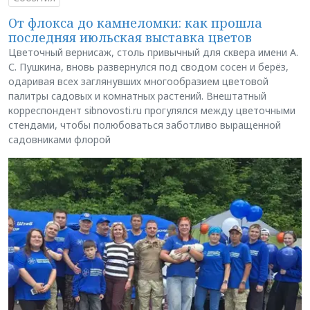
От флокса до камнеломки: как прошла
последняя июльская выставка цветов
Цветочный вернисаж, столь привычный для сквера имени А.
С. Пушкина, вновь развернулся под сводом сосен и берёз,
одаривая всех заглянувших многообразием цветовой
палитры садовых и комнатных растений. Внештатный
корреспондент sibnovosti.ru прогулялся между цветочными
стендами, чтобы полюбоваться заботливо выращенной
садовниками флорой