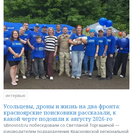
интервью
Усольцевы, дроны и жизнь на два фронта:
красноярские поисковики рассказали, к
какой черте подошли к августу 2026-го
sibnovosti.ru побеседовали со Светланой Торгашиной —
руководителем подразделения Красноярской региональной