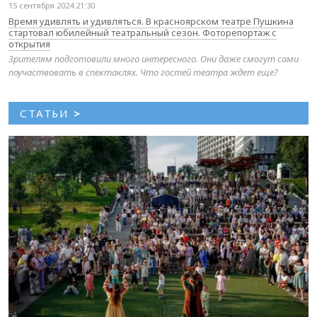
15 сентября 2024 21:30
Время удивлять и удивляться. В красноярском театре Пушкина
стартовал юбилейный театральный сезон. Фоторепортаж с
открытия
Зрителям подготовили много интересного. Они даже смогут сами
поучаствовать в спектаклях. Что гостей театра ждет еще?
СТАТЬИ
>