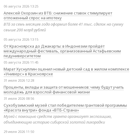
06 августа 2026 13:25
Алексей Охорзин из ВТБ: снижение ставок стимулирует
отложенный спрос на ипотеку
ВТБ за семь месяцев года оформил более 41 тыс. сделок на сумму
свыше 200 млрд рублей
05 августа 2026 13:15
От Красноярска до Джакарты: в Индонезии пройдёт
международный фестиваль, организованный Астафьевским
педуниверситетом
05 августа 2026 11:45
Марат Хуснуллин оценил новый детский сад в жилом комплексе
«Универс» в Красноярске
31 июля 2026 12:28
Проценты, вклады и защита от мошенников: чему будут учить
молодёжь для взрослой финансовой жизни
31 июля 2026 08:56
Сухобузимский музей стал победителем грантовой программы
«Красота внутри» фонда «ВТБ-Страна»
Музей с помощью средств гранта организует экспозицию,
объединяющую историю сибирской золотой лихорадки
29 июля 2026 11:50