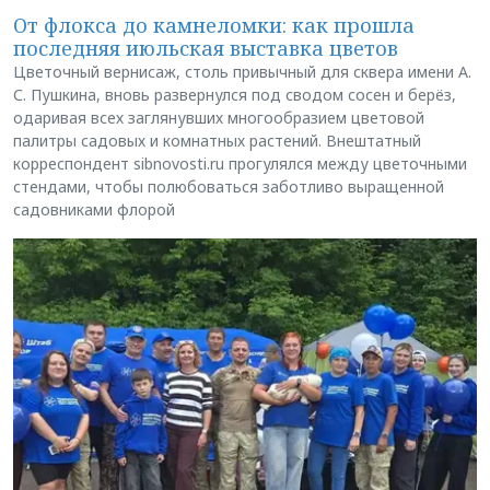
От флокса до камнеломки: как прошла
последняя июльская выставка цветов
Цветочный вернисаж, столь привычный для сквера имени А.
С. Пушкина, вновь развернулся под сводом сосен и берёз,
одаривая всех заглянувших многообразием цветовой
палитры садовых и комнатных растений. Внештатный
корреспондент sibnovosti.ru прогулялся между цветочными
стендами, чтобы полюбоваться заботливо выращенной
садовниками флорой