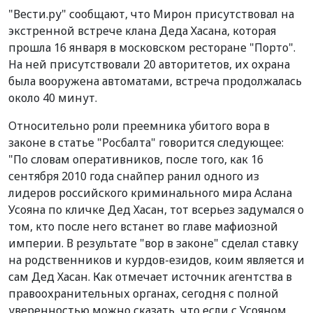
"Вести.ру" сообщают, что Мирон присутствовал на
экстренной встрече клана Деда Хасана, которая
прошла 16 января в московском ресторане "Порто".
На ней присутствовали 20 авторитетов, их охрана
была вооружена автоматами, встреча продолжалась
около 40 минут.
Относительно роли преемника убитого вора в
законе в статье "Росбалта" говорится следующее:
"По словам оперативников, после того, как 16
сентября 2010 года снайпер ранил одного из
лидеров российского криминального мира Аслана
Усояна по кличке Дед Хасан, тот всерьез задумался о
том, кто после него встанет во главе мафиозной
империи. В результате "вор в законе" сделал ставку
на родственников и курдов-езидов, коим является и
сам Дед Хасан. Как отмечает источник агентства в
правоохранительных органах, сегодня с полной
уверенностью можно сказать, что если с Усояном