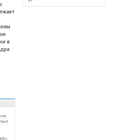
с
олжает
елям
вое
ии в
ндра
ков
лект
ей»,