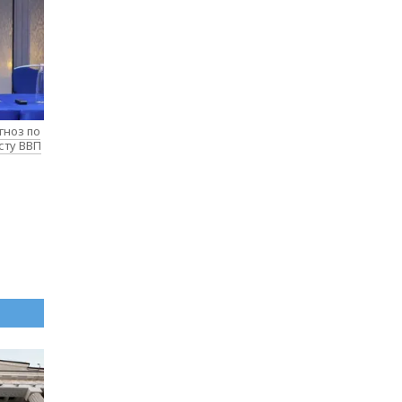
гноз по
сту ВВП