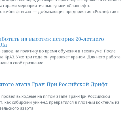
заторами мероприятия выступили «Славнефть-
остсибнефтегаз» — добывающие предприятия «Роснефти» в
аботать на высоте»: история 20-летнего
АЛа
 завод на практику во время обучения в техникуме. После
а КрАЗ. Уже три года он управляет краном. Для него работа
 нашёл своё призвание
пятого этапа Гран-При Российской Дрифт
u провёл выходные на пятом этапе Гран-При Российской
, как сибирский уик-энд превратился в плотный коктейль из
тельского азарта