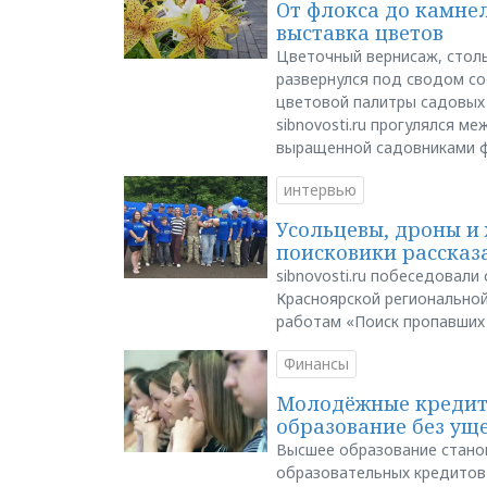
От флокса до камне
выставка цветов
Цветочный вернисаж, столь
развернулся под сводом со
цветовой палитры садовых
sibnovosti.ru прогулялся 
выращенной садовниками 
интервью
Усольцевы, дроны и 
поисковики рассказа
sibnovosti.ru побеседовал
Красноярской регионально
работам «Поиск пропавших
Финансы
Молодёжные кредиты
образование без ущ
Высшее образование стано
образовательных кредитов 