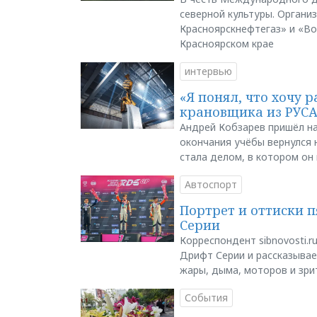
северной культуры. Органи
Красноярскнефтегаз» и «В
Красноярском крае
интервью
«Я понял, что хочу р
крановщика из РУС
Андрей Кобзарев пришёл на
окончания учёбы вернулся н
стала делом, в котором он
Автоспорт
Портрет и оттиски 
Серии
Корреспондент sibnovosti.r
Дрифт Серии и рассказывает
жары, дыма, моторов и зри
События