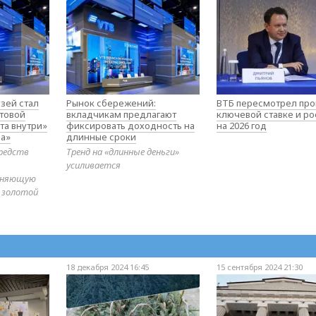
зей стал
Рынок сбережений:
ВТБ пересмотрел про
товой
вкладчикам предлагают
ключевой ставке и ро
та внутри»
фиксировать доходность на
на 2026 год
а»
длинные сроки
редств
Тренд на «длинные деньги»
усиливается
диняющую
 золотой
18 декабря 2024 16:45
15 сентября 2024 21:30