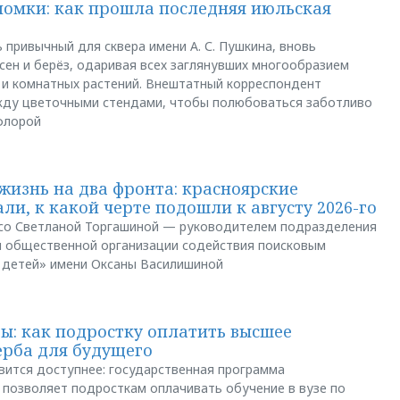
ломки: как прошла последняя июльская
 привычный для сквера имени А. С. Пушкина, вновь
сен и берёз, одаривая всех заглянувших многообразием
 и комнатных растений. Внештатный корреспондент
между цветочными стендами, чтобы полюбоваться заботливо
флорой
жизнь на два фронта: красноярские
ли, к какой черте подошли к августу 2026-го
и со Светланой Торгашиной — руководителем подразделения
й общественной организации содействия поисковым
 детей» имени Оксаны Василишиной
: как подростку оплатить высшее
ерба для будущего
вится доступнее: государственная программа
позволяет подросткам оплачивать обучение в вузе по