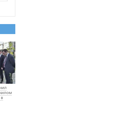
нил
 жилом
 в