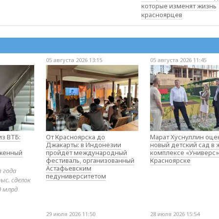
которые изменят жизнь
красноярцев
05 августа 2026 13:15
05 августа 2026 11:45
з ВТБ:
От Красноярска до
Марат Хуснуллин оце
Джакарты: в Индонезии
новый детский сад в
оженный
пройдёт международный
комплексе «Универс»
фестиваль, организованный
Красноярске
Астафьевским
в года
педуниверситетом
ыс. сделок
0 млрд
29 июля 2026 11:50
28 июля 2026 15:54