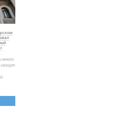
ярском
товал
ный
 с
и много
е смогут
ей