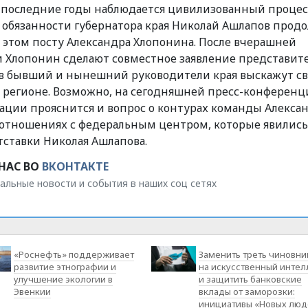
а последние годы наблюдается цивилизованный процес
обязанности губернатора края Николай Ашлапов прод
а этом посту Александра Хлопонина. После вчерашней
и Хлопонин сделают совместное заявление представит
ов бывший и нынешний руководители края выскажут с
 регионе. Возможно, на сегодняшней пресс-конференц
ации прояснится и вопрос о контурах команды Алекса
оотношениях с федеральным центром, которые явились
ставки Николая Ашлапова.
НАС ВО
ВКОНТАКТЕ
альные новости и события в наших соц сетях
«Роснефть» поддерживает
Заменить треть чиновни
развитие этнографии и
на искусственный интел
улучшение экологии в
и защитить банковские
Эвенкии
вклады от заморозки:
инициативы «Новых люд