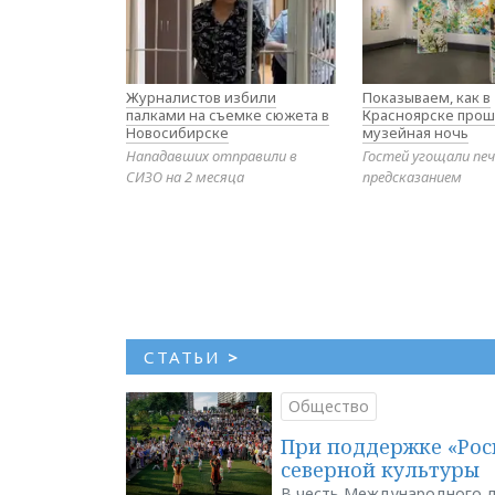
Журналистов избили
Показываем, как в
палками на съемке сюжета в
Красноярске прош
Новосибирске
музейная ночь
Нападавших отправили в
Гостей угощали печ
СИЗО на 2 месяца
предсказанием
СТАТЬИ
>
Общество
При поддержке «Рос
северной культуры
В честь Международного д