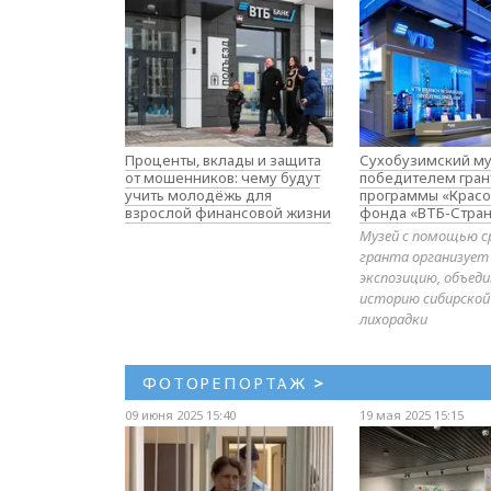
Проценты, вклады и защита
Сухобузимский му
от мошенников: чему будут
победителем гран
учить молодёжь для
программы «Красо
взрослой финансовой жизни
фонда «ВТБ-Стран
Музей с помощью с
гранта организует
экспозицию, объе
историю сибирской
лихорадки
ФОТОРЕПОРТАЖ
>
09 июня 2025 15:40
19 мая 2025 15:15