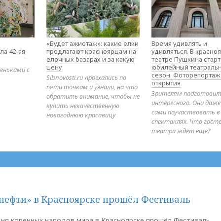
«Будет ажиотаж»: какие елки
Время удивлять и
ла 42-ая
предлагают красноярцам на
удивляться. В красно
елочных базарах и за какую
театре Пушкина стар
цену
юбилейный театраль
еньками с
сезон. Фоторепортаж
Sibnovosti.ru проехались по
открытия
пяти точкам и узнали, на что
Зрителям подготовил
обратить внимание, чтобы не
интересного. Они даж
купить некачественную
сами поучаствовать в
новогоднюю красавицу
спектаклях. Что гост
театра ждет еще?
нефти» в Красноярске прошёл Фестиваль
ня коренных народов мира в Красноярске прошёл Фестиваль