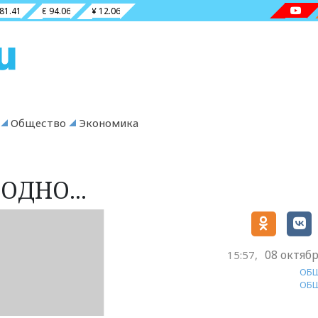
 81.41
€ 94.06
¥ 12.06
Общество
Экономика
ОДНО...
08 октябр
15:57,
ОБ
ОБ