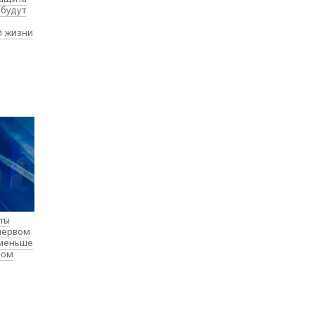
 будут
й жизни
нты
 первом
 меньше
лом