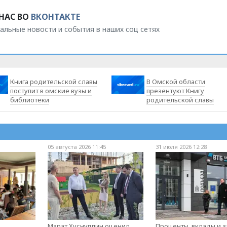
НАС ВО
ВКОНТАКТЕ
альные новости и события в наших соц сетях
Книга родительской славы
В Омской области
поступит в омские вузы и
презентуют Книгу
библиотеки
родительской славы
05 августа 2026 11:45
31 июля 2026 12:28
о
Марат Хуснуллин оценил
Проценты, вклады и 