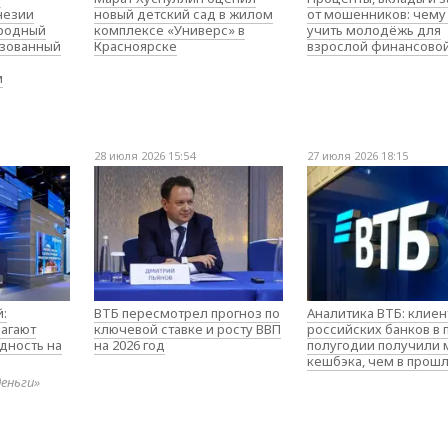
незии
новый детский сад в жилом
от мошенников: чему
родный
комплексе «Универс» в
учить молодёжь для
изованный
Красноярске
взрослой финансово
м
28 июля 2026 15:54
27 июля 2026 18:15
:
ВТБ пересмотрел прогноз по
Аналитика ВТБ: клие
агают
ключевой ставке и росту ВВП
российских банков в
дность на
на 2026 год
полугодии получили
кешбэка, чем в прош
деньги»