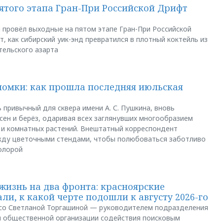
пятого этапа Гран-При Российской Дрифт
u провёл выходные на пятом этапе Гран-При Российской
, как сибирский уик-энд превратился в плотный коктейль из
тельского азарта
ломки: как прошла последняя июльская
 привычный для сквера имени А. С. Пушкина, вновь
сен и берёз, одаривая всех заглянувших многообразием
 и комнатных растений. Внештатный корреспондент
между цветочными стендами, чтобы полюбоваться заботливо
флорой
жизнь на два фронта: красноярские
ли, к какой черте подошли к августу 2026-го
и со Светланой Торгашиной — руководителем подразделения
й общественной организации содействия поисковым