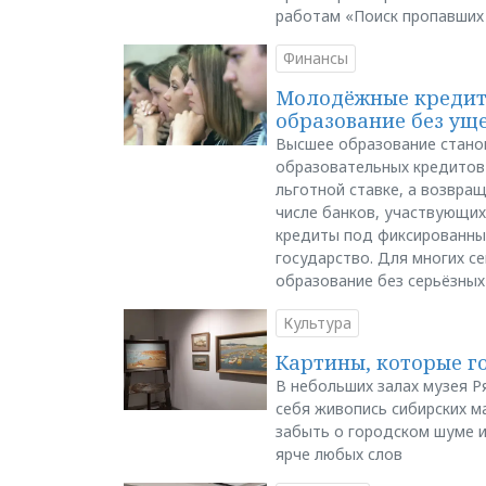
работам «Поиск пропавших
Финансы
Молодёжные кредиты
образование без ущ
Высшее образование стано
образовательных кредитов 
льготной ставке, а возвра
числе банков, участвующих
кредиты под фиксированны
государство. Для многих с
образование без серьёзных
Культура
Картины, которые г
В небольших залах музея Р
себя живопись сибирских ма
забыть о городском шуме и
ярче любых слов