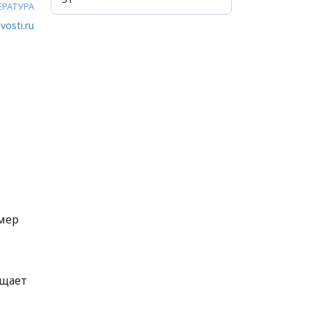
ЕРАТУРА
vosti.ru
имер
бщает