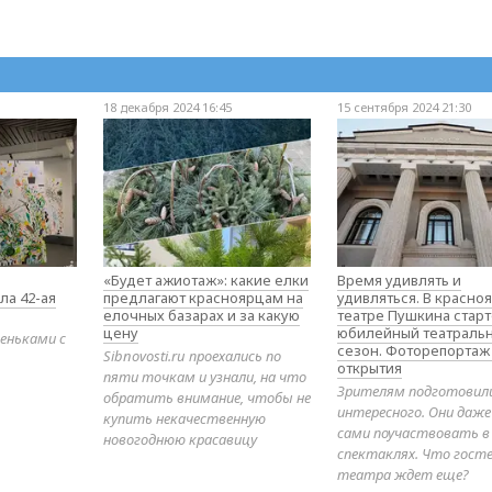
18 декабря 2024 16:45
15 сентября 2024 21:30
«Будет ажиотаж»: какие елки
Время удивлять и
ла 42-ая
предлагают красноярцам на
удивляться. В красно
елочных базарах и за какую
театре Пушкина стар
цену
юбилейный театраль
еньками с
сезон. Фоторепортаж
Sibnovosti.ru проехались по
открытия
пяти точкам и узнали, на что
Зрителям подготовил
обратить внимание, чтобы не
интересного. Они даж
купить некачественную
сами поучаствовать в
новогоднюю красавицу
спектаклях. Что гост
театра ждет еще?