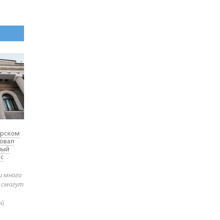
ярском
товал
ный
 с
и много
е смогут
ей