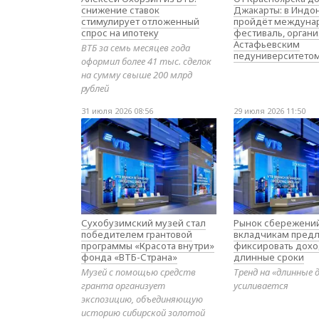
снижение ставок
Джакарты: в Индо
стимулирует отложенный
пройдёт междуна
спрос на ипотеку
фестиваль, орган
Астафьевским
ВТБ за семь месяцев года
педуниверситето
оформил более 41 тыс. сделок
на сумму свыше 200 млрд
рублей
31 июля 2026 08:56
29 июля 2026 11:50
Сухобузимский музей стал
Рынок сбережений
победителем грантовой
вкладчикам предл
программы «Красота внутри»
фиксировать дохо
фонда «ВТБ-Страна»
длинные сроки
Музей с помощью средств
Тренд на «длинные 
гранта организует
усиливается
экспозицию, объединяющую
историю сибирской золотой