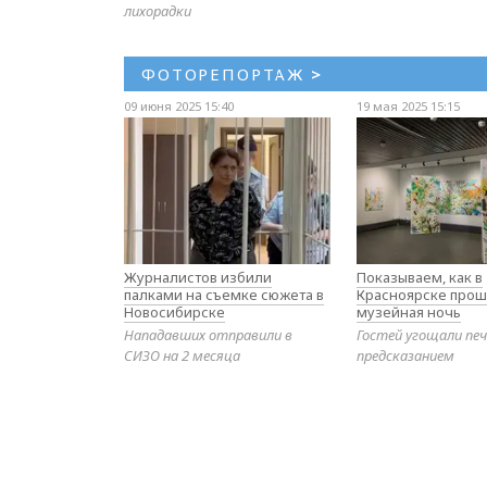
лихорадки
ФОТОРЕПОРТАЖ
>
09 июня 2025 15:40
19 мая 2025 15:15
Журналистов избили
Показываем, как в
палками на съемке сюжета в
Красноярске прош
Новосибирске
музейная ночь
Нападавших отправили в
Гостей угощали печ
СИЗО на 2 месяца
предсказанием