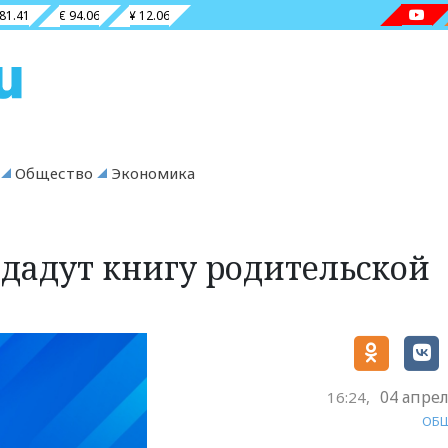
 81.41
€ 94.06
¥ 12.06
Общество
Экономика
здадут книгу родительской
04 апрел
16:24,
ОБ