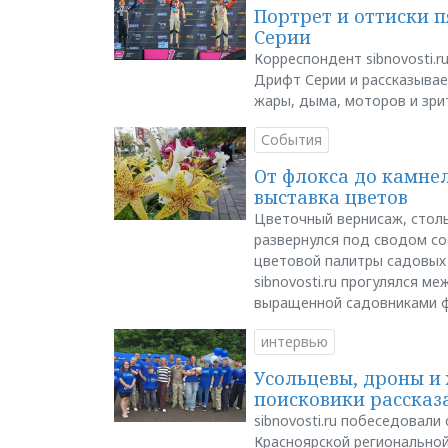
Портрет и оттиски 
Серии
Корреспондент sibnovosti.r
Дрифт Серии и рассказывает
жары, дыма, моторов и зри
События
От флокса до камне
выставка цветов
Цветочный вернисаж, столь
развернулся под сводом со
цветовой палитры садовых
sibnovosti.ru прогулялся 
выращенной садовниками 
интервью
Усольцевы, дроны и 
поисковики рассказа
sibnovosti.ru побеседовал
Красноярской регионально