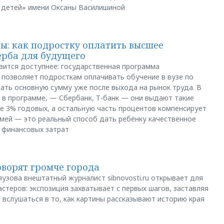
 детей» имени Оксаны Василишиной
: как подростку оплатить высшее
ерба для будущего
вится доступнее: государственная программа
позволяет подросткам оплачивать обучение в вузе по
щать основную сумму уже после выхода на рынок труда. В
 в программе, — Сбербанк, Т-банк — они выдают такие
е 3% годовых, а остальную часть процентов компенсирует
емей — это реальный способ дать ребёнку качественное
 финансовых затрат
оворят громче города
яузова внештатный журналист sibnovosti.ru открывает для
стеров: экспозиция захватывает с первых шагов, заставляя
 вслушаться в то, как картины рассказывают историю края