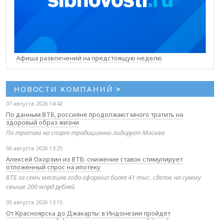
Афиша развлечений на предстоящую неделю
НОВОСТИ КОМПАНИЙ
>
07 августа 2026 14:42
По данным ВТБ, россияне продолжают много тратить на
здоровый образ жизни
По тратам на спорт традиционно лидирует Москва
06 августа 2026 13:25
Алексей Охорзин из ВТБ: снижение ставок стимулирует
отложенный спрос на ипотеку
ВТБ за семь месяцев года оформил более 41 тыс. сделок на сумму
свыше 200 млрд рублей
05 августа 2026 13:15
От Красноярска до Джакарты: в Индонезии пройдёт