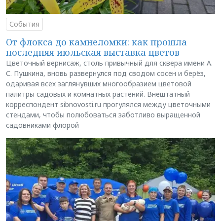
События
От флокса до камнеломки: как прошла
последняя июльская выставка цветов
Цветочный вернисаж, столь привычный для сквера имени А.
С. Пушкина, вновь развернулся под сводом сосен и берёз,
одаривая всех заглянувших многообразием цветовой
палитры садовых и комнатных растений. Внештатный
корреспондент sibnovosti.ru прогулялся между цветочными
стендами, чтобы полюбоваться заботливо выращенной
садовниками флорой