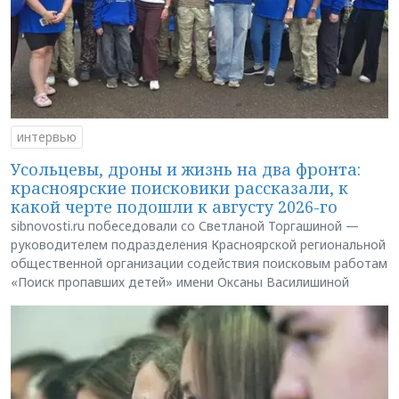
интервью
Усольцевы, дроны и жизнь на два фронта:
красноярские поисковики рассказали, к
какой черте подошли к августу 2026-го
sibnovosti.ru побеседовали со Светланой Торгашиной —
руководителем подразделения Красноярской региональной
общественной организации содействия поисковым работам
«Поиск пропавших детей» имени Оксаны Василишиной