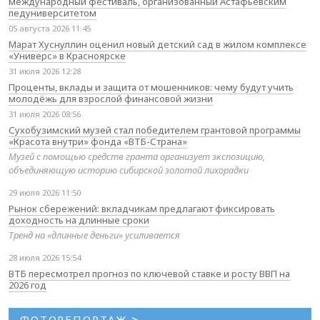
международный фестиваль, организованный Астафьевским
педуниверситетом
05 августа 2026 11:45
Марат Хуснуллин оценил новый детский сад в жилом комплексе
«Универс» в Красноярске
31 июля 2026 12:28
Проценты, вклады и защита от мошенников: чему будут учить
молодёжь для взрослой финансовой жизни
31 июля 2026 08:56
Сухобузимский музей стал победителем грантовой программы
«Красота внутри» фонда «ВТБ-Страна»
Музей с помощью средств гранта организует экспозицию,
объединяющую историю сибирской золотой лихорадки
29 июля 2026 11:50
Рынок сбережений: вкладчикам предлагают фиксировать
доходность на длинные сроки
Тренд на «длинные деньги» усиливается
28 июля 2026 15:54
ВТБ пересмотрел прогноз по ключевой ставке и росту ВВП на
2026 год
ФОТОРЕПОРТАЖ
>