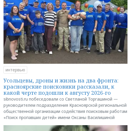
интервью
Усольцевы, дроны и жизнь на два фронта:
красноярские поисковики рассказали, к
какой черте подошли к августу 2026-го
sibnovosti.ru побеседовали со Светланой Торгашиной —
руководителем подразделения Красноярской региональной
общественной организации содействия поисковым работам
«Поиск пропавших детей» имени Оксаны Василишиной