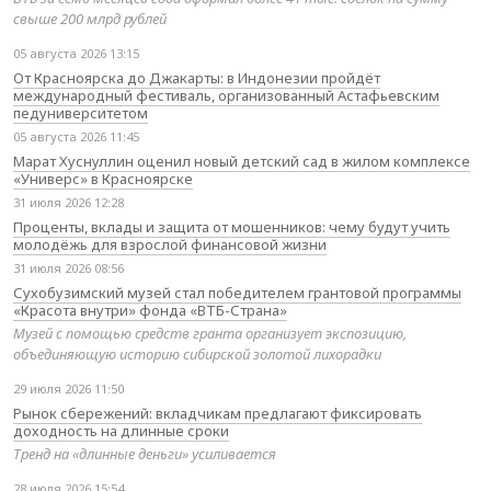
свыше 200 млрд рублей
05 августа 2026 13:15
От Красноярска до Джакарты: в Индонезии пройдёт
международный фестиваль, организованный Астафьевским
педуниверситетом
05 августа 2026 11:45
Марат Хуснуллин оценил новый детский сад в жилом комплексе
«Универс» в Красноярске
31 июля 2026 12:28
Проценты, вклады и защита от мошенников: чему будут учить
молодёжь для взрослой финансовой жизни
31 июля 2026 08:56
Сухобузимский музей стал победителем грантовой программы
«Красота внутри» фонда «ВТБ-Страна»
Музей с помощью средств гранта организует экспозицию,
объединяющую историю сибирской золотой лихорадки
29 июля 2026 11:50
Рынок сбережений: вкладчикам предлагают фиксировать
доходность на длинные сроки
Тренд на «длинные деньги» усиливается
28 июля 2026 15:54