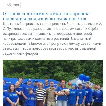
События
От флокса до камнеломки: как прошла
последняя июльская выставка цветов
Цветочный вернисаж, столь привычный для сквера имени А.
С. Пушкина, вновь развернулся под сводом сосен и берёз,
одаривая всех заглянувших многообразием цветовой
палитры садовых и комнатных растений. Внештатный
корреспондент sibnovosti.ru прогулялся между цветочными
стендами, чтобы полюбоваться заботливо выращенной
садовниками флорой