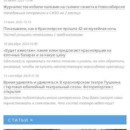
09 июня 2025 15:40
Журналистов избили палками на съемке сюжета в Новосибирске
Нападавших отправили в СИЗО на 2 месяца
19 мая 2025 15:15
Показываем, как в Красноярске прошла 42-ая музейная ночь
Гостей угощали печеньками с предсказанием
18 декабря 2024 16:45
«Будет ажиотаж»: какие елки предлагают красноярцам на
елочных базарах и за какую цену
Sibnovosti.ru проехались по пяти точкам и узнали, на что обратить
внимание, чтобы не купить некачественную новогоднюю красавицу
15 сентября 2024 21:30
Время удивлять и удивляться. В красноярском театре Пушкина
стартовал юбилейный театральный сезон. Фоторепортаж с
открытия
Зрителям подготовили много интересного. Они даже смогут сами
поучаствовать в спектаклях. Что гостей театра ждет еще?
СТАТЬИ
>