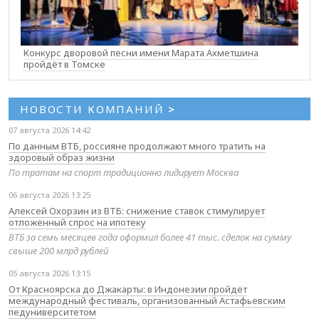
Конкурс дворовой песни имени Марата Ахметшина
пройдёт в Томске
НОВОСТИ КОМПАНИЙ
>
07 августа 2026 14:42
По данным ВТБ, россияне продолжают много тратить на
здоровый образ жизни
По тратам на спорт традиционно лидирует Москва
06 августа 2026 13:25
Алексей Охорзин из ВТБ: снижение ставок стимулирует
отложенный спрос на ипотеку
ВТБ за семь месяцев года оформил более 41 тыс. сделок на сумму
свыше 200 млрд рублей
05 августа 2026 13:15
От Красноярска до Джакарты: в Индонезии пройдёт
международный фестиваль, организованный Астафьевским
педуниверситетом