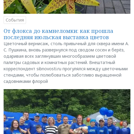
События
От флокса до камнеломки: как прошла
последняя июльская выставка цветов
Цветочный вернисаж, столь привычный для сквера имени А.
С. Пушкина, вновь развернулся под сводом сосен и берёз,
одаривая всех заглянувших многообразием цветовой
палитры садовых и комнатных растений. Внештатный
корреспондент sibnovosti.ru прогулялся между цветочными
стендами, чтобы полюбоваться заботливо выращенной
садовниками флорой