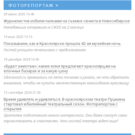
ФОТОРЕПОРТАЖ
>
09 июня 2025 15:40
Журналистов избили палками на съемке сюжета в Новосибирске
Нападавших отправили в СИЗО на 2 месяца
19 мая 2025 15:15
Показываем, как в Красноярске прошла 42-ая музейная ночь
Гостей угощали печеньками с предсказанием
18 декабря 2024 16:45
«Будет ажиотаж»: какие елки предлагают красноярцам на
елочных базарах и за какую цену
Sibnovosti.ru проехались по пяти точкам и узнали, на что обратить
внимание, чтобы не купить некачественную новогоднюю красавицу
15 сентября 2024 21:30
Время удивлять и удивляться. В красноярском театре Пушкина
стартовал юбилейный театральный сезон. Фоторепортаж с
открытия
Зрителям подготовили много интересного. Они даже смогут сами
поучаствовать в спектаклях. Что гостей театра ждет еще?