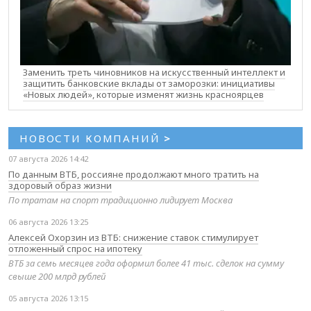
Заменить треть чиновников на искусственный интеллект и
защитить банковские вклады от заморозки: инициативы
«Новых людей», которые изменят жизнь красноярцев
НОВОСТИ КОМПАНИЙ
>
07 августа 2026 14:42
По данным ВТБ, россияне продолжают много тратить на
здоровый образ жизни
По тратам на спорт традиционно лидирует Москва
06 августа 2026 13:25
Алексей Охорзин из ВТБ: снижение ставок стимулирует
отложенный спрос на ипотеку
ВТБ за семь месяцев года оформил более 41 тыс. сделок на сумму
свыше 200 млрд рублей
05 августа 2026 13:15