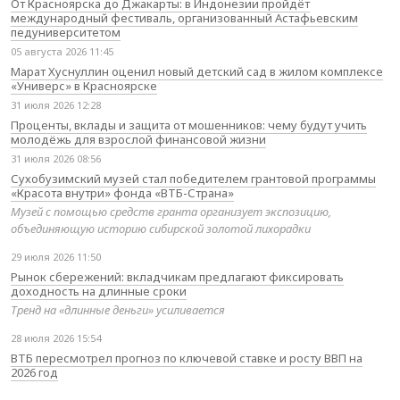
От Красноярска до Джакарты: в Индонезии пройдёт
международный фестиваль, организованный Астафьевским
педуниверситетом
05 августа 2026 11:45
Марат Хуснуллин оценил новый детский сад в жилом комплексе
«Универс» в Красноярске
31 июля 2026 12:28
Проценты, вклады и защита от мошенников: чему будут учить
молодёжь для взрослой финансовой жизни
31 июля 2026 08:56
Сухобузимский музей стал победителем грантовой программы
«Красота внутри» фонда «ВТБ-Страна»
Музей с помощью средств гранта организует экспозицию,
объединяющую историю сибирской золотой лихорадки
29 июля 2026 11:50
Рынок сбережений: вкладчикам предлагают фиксировать
доходность на длинные сроки
Тренд на «длинные деньги» усиливается
28 июля 2026 15:54
ВТБ пересмотрел прогноз по ключевой ставке и росту ВВП на
2026 год