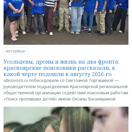
интервью
Усольцевы, дроны и жизнь на два фронта:
красноярские поисковики рассказали, к
какой черте подошли к августу 2026-го
sibnovosti.ru побеседовали со Светланой Торгашиной —
руководителем подразделения Красноярской региональной
общественной организации содействия поисковым работам
«Поиск пропавших детей» имени Оксаны Василишиной