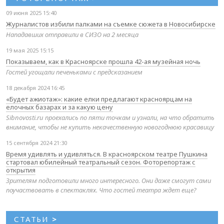
09 июня 2025 15:40
Журналистов избили палками на съемке сюжета в Новосибирске
Нападавших отправили в СИЗО на 2 месяца
19 мая 2025 15:15
Показываем, как в Красноярске прошла 42-ая музейная ночь
Гостей угощали печеньками с предсказанием
18 декабря 2024 16:45
«Будет ажиотаж»: какие елки предлагают красноярцам на
елочных базарах и за какую цену
Sibnovosti.ru проехались по пяти точкам и узнали, на что обратить
внимание, чтобы не купить некачественную новогоднюю красавицу
15 сентября 2024 21:30
Время удивлять и удивляться. В красноярском театре Пушкина
стартовал юбилейный театральный сезон. Фоторепортаж с
открытия
Зрителям подготовили много интересного. Они даже смогут сами
поучаствовать в спектаклях. Что гостей театра ждет еще?
СТАТЬИ
>