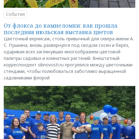
События
От флокса до камнеломки: как прошла
последняя июльская выставка цветов
Цветочный вернисаж, столь привычный для сквера имени А.
С. Пушкина, вновь развернулся под сводом сосен и берёз,
одаривая всех заглянувших многообразием цветовой
палитры садовых и комнатных растений. Внештатный
корреспондент sibnovosti.ru прогулялся между цветочными
стендами, чтобы полюбоваться заботливо выращенной
садовниками флорой