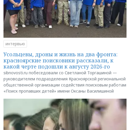
интервью
Усольцевы, дроны и жизнь на два фронта:
красноярские поисковики рассказали, к
какой черте подошли к августу 2026-го
sibnovosti.ru побеседовали со Светланой Торгашиной —
руководителем подразделения Красноярской региональной
общественной организации содействия поисковым работам
«Поиск пропавших детей» имени Оксаны Василишиной