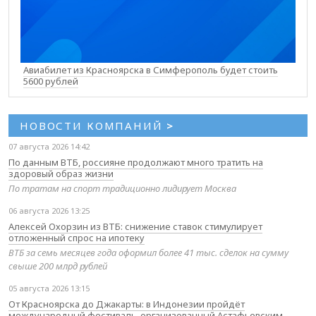
Авиабилет из Красноярска в Симферополь будет стоить
5600 рублей
НОВОСТИ КОМПАНИЙ
>
07 августа 2026 14:42
По данным ВТБ, россияне продолжают много тратить на
здоровый образ жизни
По тратам на спорт традиционно лидирует Москва
06 августа 2026 13:25
Алексей Охорзин из ВТБ: снижение ставок стимулирует
отложенный спрос на ипотеку
ВТБ за семь месяцев года оформил более 41 тыс. сделок на сумму
свыше 200 млрд рублей
05 августа 2026 13:15
От Красноярска до Джакарты: в Индонезии пройдёт
международный фестиваль, организованный Астафьевским