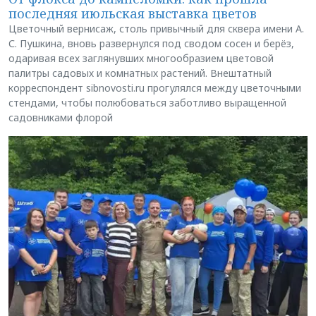
последняя июльская выставка цветов
Цветочный вернисаж, столь привычный для сквера имени А.
С. Пушкина, вновь развернулся под сводом сосен и берёз,
одаривая всех заглянувших многообразием цветовой
палитры садовых и комнатных растений. Внештатный
корреспондент sibnovosti.ru прогулялся между цветочными
стендами, чтобы полюбоваться заботливо выращенной
садовниками флорой