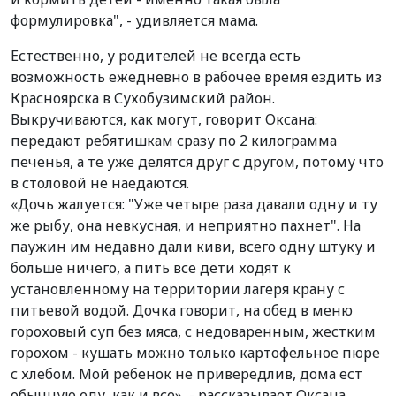
формулировка", - удивляется мама.
Естественно, у родителей не всегда есть
возможность ежедневно в рабочее время ездить из
Красноярска в Сухобузимский район.
Выкручиваются, как могут, говорит Оксана:
передают ребятишкам сразу по 2 килограмма
печенья, а те уже делятся друг с другом, потому что
в столовой не наедаются.
«Дочь жалуется: "Уже четыре раза давали одну и ту
же рыбу, она невкусная, и неприятно пахнет". На
паужин им недавно дали киви, всего одну штуку и
больше ничего, а пить все дети ходят к
установленному на территории лагеря крану с
питьевой водой. Дочка говорит, на обед в меню
гороховый суп без мяса, с недоваренным, жестким
горохом - кушать можно только картофельное пюре
с хлебом. Мой ребенок не привередлив, дома ест
обычную еду, как и все», - рассказывает Оксана.