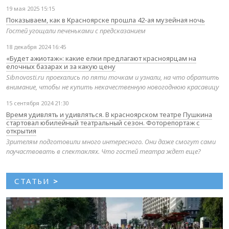
19 мая 2025 15:15
Показываем, как в Красноярске прошла 42-ая музейная ночь
Гостей угощали печеньками с предсказанием
18 декабря 2024 16:45
«Будет ажиотаж»: какие елки предлагают красноярцам на
елочных базарах и за какую цену
Sibnovosti.ru проехались по пяти точкам и узнали, на что обратить
внимание, чтобы не купить некачественную новогоднюю красавицу
15 сентября 2024 21:30
Время удивлять и удивляться. В красноярском театре Пушкина
стартовал юбилейный театральный сезон. Фоторепортаж с
открытия
Зрителям подготовили много интересного. Они даже смогут сами
поучаствовать в спектаклях. Что гостей театра ждет еще?
СТАТЬИ
>