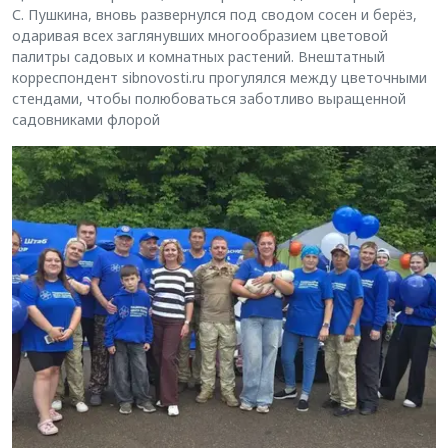
С. Пушкина, вновь развернулся под сводом сосен и берёз,
одаривая всех заглянувших многообразием цветовой
палитры садовых и комнатных растений. Внештатный
корреспондент sibnovosti.ru прогулялся между цветочными
стендами, чтобы полюбоваться заботливо выращенной
садовниками флорой