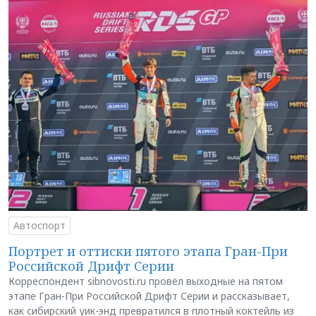
Автоспорт
Портрет и оттиски пятого этапа Гран-При
Российской Дрифт Серии
Корреспондент sibnovosti.ru провёл выходные на пятом
этапе Гран-При Российской Дрифт Серии и рассказывает,
как сибирский уик-энд превратился в плотный коктейль из