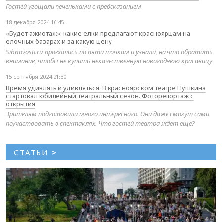
Гостей угощали печеньками с предсказанием
18 декабря 2024 16:45
«Будет ажиотаж»: какие елки предлагают красноярцам на
елочных базарах и за какую цену
Sibnovosti.ru проехались по пяти точкам и узнали, на что обратить
внимание, чтобы не купить некачественную новогоднюю красавицу
15 сентября 2024 21:30
Время удивлять и удивляться. В красноярском театре Пушкина
стартовал юбилейный театральный сезон. Фоторепортаж с
открытия
Зрителям подготовили много интересного. Они даже смогут сами
поучаствовать в спектаклях. Что гостей театра ждет еще?
СТАТЬИ
>