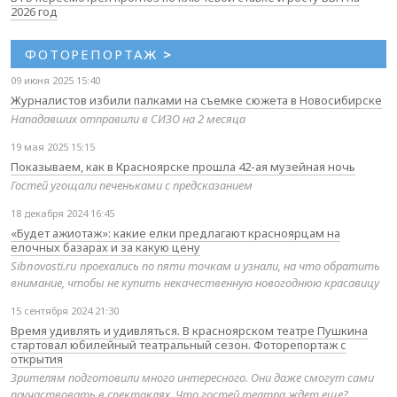
2026 год
ФОТОРЕПОРТАЖ
>
09 июня 2025 15:40
Журналистов избили палками на съемке сюжета в Новосибирске
Нападавших отправили в СИЗО на 2 месяца
19 мая 2025 15:15
Показываем, как в Красноярске прошла 42-ая музейная ночь
Гостей угощали печеньками с предсказанием
18 декабря 2024 16:45
«Будет ажиотаж»: какие елки предлагают красноярцам на
елочных базарах и за какую цену
Sibnovosti.ru проехались по пяти точкам и узнали, на что обратить
внимание, чтобы не купить некачественную новогоднюю красавицу
15 сентября 2024 21:30
Время удивлять и удивляться. В красноярском театре Пушкина
стартовал юбилейный театральный сезон. Фоторепортаж с
открытия
Зрителям подготовили много интересного. Они даже смогут сами
поучаствовать в спектаклях. Что гостей театра ждет еще?