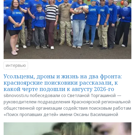
интервью
Усольцевы, дроны и жизнь на два фронта:
красноярские поисковики рассказали, к
какой черте подошли к августу 2026-го
sibnovosti.ru побеседовали со Светланой Торгашиной —
руководителем подразделения Красноярской региональной
общественной организации содействия поисковым работам
«Поиск пропавших детей» имени Оксаны Василишиной