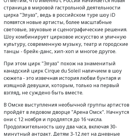
Отметим, что именно с России начинается новая
страница в мировой гастрольной деятельности
цирка "Элуаз", ведь в российском туре шоу iD
появятся новые артисты, более масштабные
световые, звуковые и сценографические решения.
Шоу комбинирует цирковое искусство и уличную
культуру, современную музыку, театр и городские
танцы - брейк-данс, хип-хоп и многое другое.
При этом цирк "Элуаз" похож на знаменитый
канадский цирк Cirque du Soleil наличием в шоу
сюжета - это извечная история любви бунтаря и
изящной девушки, которым, только на первый
взгляд, не суждено быть вместе.
В Омске выступления необычной группы артистов
пройдёт в ледовом дворце "Арена Омск". Начнутся
они с 12 ноября и продлятся до 16 числа.
Продолжительность шоу два часа, включая 30-
минутный антракт. Детям 3-12 лет на дневные