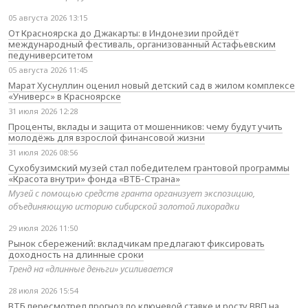
05 августа 2026 13:15
От Красноярска до Джакарты: в Индонезии пройдёт
международный фестиваль, организованный Астафьевским
педуниверситетом
05 августа 2026 11:45
Марат Хуснуллин оценил новый детский сад в жилом комплексе
«Универс» в Красноярске
31 июля 2026 12:28
Проценты, вклады и защита от мошенников: чему будут учить
молодёжь для взрослой финансовой жизни
31 июля 2026 08:56
Сухобузимский музей стал победителем грантовой программы
«Красота внутри» фонда «ВТБ-Страна»
Музей с помощью средств гранта организует экспозицию,
объединяющую историю сибирской золотой лихорадки
29 июля 2026 11:50
Рынок сбережений: вкладчикам предлагают фиксировать
доходность на длинные сроки
Тренд на «длинные деньги» усиливается
28 июля 2026 15:54
ВТБ пересмотрел прогноз по ключевой ставке и росту ВВП на