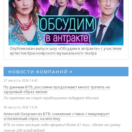
Опубликован выпуск шоу «Обсудим в антракте» с участием
артистов Красноярского музыкального театра
НОВОСТИ КОМПАНИЙ
>
07 августа 2026 14:42
По данным ВТБ, россияне продолжают много тратить на
здоровый образ жизни
По тратам на спорт традиционно лидирует Москва
06 августа 2026 13:25
Алексей Охорзин из ВТБ: снижение ставок стимулирует
отложенный спрос на ипотеку
ВТБ за семь месяцев года оформил более 41 тыс. сделок на сумму
свыше 200 млрд рублей