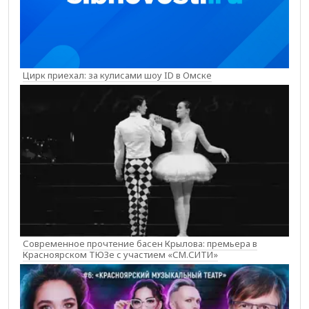
Цирк приехал: за кулисами шоу ID в Омске
Современное прочтение басен Крылова: премьера в
Красноярском ТЮЗе с участием «СМ.СИТИ»