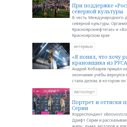
При поддержке «Рос
северной культуры
В честь Международного д
северной культуры. Органи
Красноярскнефтегаз» и «В
Красноярском крае
интервью
«Я понял, что хочу р
крановщика из РУС
Андрей Кобзарев пришёл на
окончания учёбы вернулся н
стала делом, в котором он
Автоспорт
Портрет и оттиски 
Серии
Корреспондент sibnovosti.r
Дрифт Серии и рассказывает
жары, дыма, моторов и зри