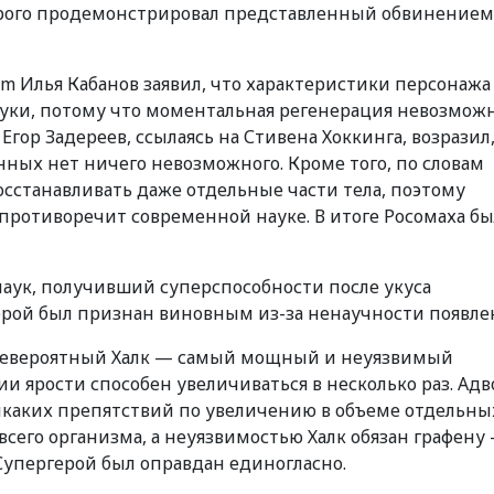
орого продемонстрировал представленный обвинением
om Илья Кабанов заявил, что характеристики персонажа
уки, потому что моментальная регенерация невозможн
гор Задереев, ссылаясь на Стивена Хоккинга, возразил,
ных нет ничего невозможного. Кроме того, по словам
осстанавливать даже отдельные части тела, поэтому
противоречит современной науке. В итоге Росомаха б
аук, получивший суперспособности после укуса
ерой был признан виновным из-за ненаучности появле
невероятный Халк — самый мощный и неуязвимый
ии ярости способен увеличиваться в несколько раз. Ад
никаких препятствий по увеличению в объеме отдельны
 всего организма, а неуязвимостью Халк обязан графену
Супергерой был оправдан единогласно.