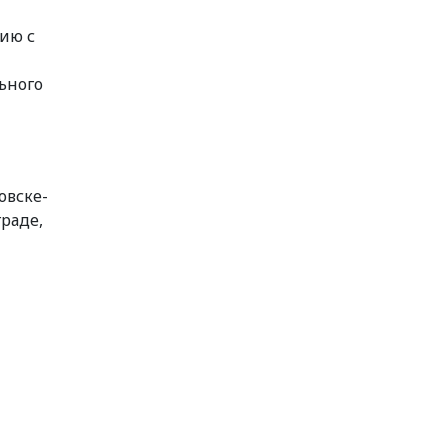
ию с
ьного
овске-
раде,