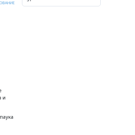
ОВАНИЕ
е
в и
-паука