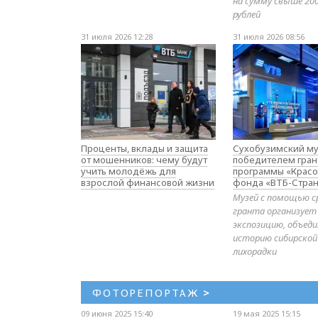
на сумму свыше 20
рублей
31 июля 2026 12:28
31 июля 2026 08:56
Проценты, вклады и защита
Сухобузимский му
от мошенников: чему будут
победителем гран
учить молодёжь для
программы «Красо
взрослой финансовой жизни
фонда «ВТБ-Стран
Музей с помощью с
гранта организует
экспозицию, объе
историю сибирской
лихорадки
ФОТОРЕПОРТАЖ
>
09 июня 2025 15:40
19 мая 2025 15:15