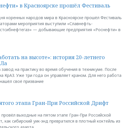
нефти» в Красноярске прошёл Фестиваль
ня коренных народов мира в Красноярске прошёл Фестиваль
заторами мероприятия выступили «Славнефть-
остсибнефтегаз» — добывающие предприятия «Роснефти» в
аботать на высоте»: история 20-летнего
АЛа
 завод на практику во время обучения в техникуме. После
а КрАЗ. Уже три года он управляет краном. Для него работа
 нашёл своё призвание
пятого этапа Гран-При Российской Дрифт
u провёл выходные на пятом этапе Гран-При Российской
, как сибирский уик-энд превратился в плотный коктейль из
тельского азарта