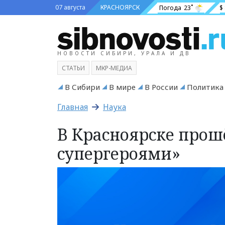
07 августа
КРАСНОЯРСК
Погода
23˚
$
НОВОСТИ СИБИРИ, УРАЛА И ДВ
СТАТЬИ
МКР-МЕДИА
В Сибири
В мире
В России
Политика
Главная
Наука
В Красноярске прош
супергероями»