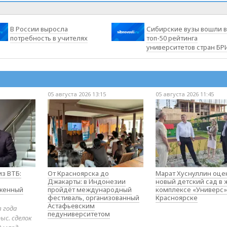
В России выросла
Сибирские вузы вошли в
потребность в учителях
топ-50 рейтинга
университетов стран БР
05 августа 2026 13:15
05 августа 2026 11:45
з ВТБ:
От Красноярска до
Марат Хуснуллин оце
Джакарты: в Индонезии
новый детский сад в
оженный
пройдёт международный
комплексе «Универс»
фестиваль, организованный
Красноярске
Астафьевским
в года
педуниверситетом
ыс. сделок