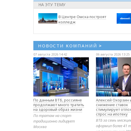
НА ЭТУ ТЕМУ
В Центре Омска построят
колледж
НОВОСТИ КОМПАНИЙ
>
07 августа 2026 14:42
06 августа 2026 13:25
По данным ВТБ, россияне
Алексей Охорзин и
продолжают много тратить
снижение ставок
на здоровый образ жизни
стимулирует отл
спрос на ипотеку
По тратам на спорт
ВТБ за семь месяце
традиционно лидирует
оформил более 41 т
Москва