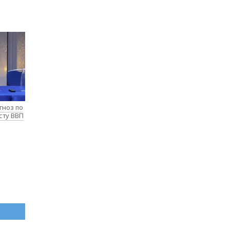
гноз по
сту ВВП