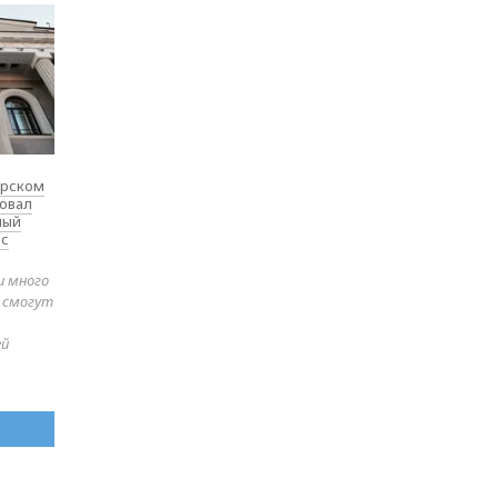
ярском
товал
ный
 с
и много
е смогут
ей