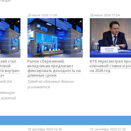
0 млрд
29 июля 2026 11:50
28 июля 2026 15:54
зей стал
Рынок сбережений:
ВТБ пересмотрел про
товой
вкладчикам предлагают
ключевой ставке и ро
та внутри»
фиксировать доходность на
на 2026 год
а»
длинные сроки
редств
Тренд на «длинные деньги»
усиливается
диняющую
 золотой
18 декабря 2024 16:45
15 сентября 2024 21:30