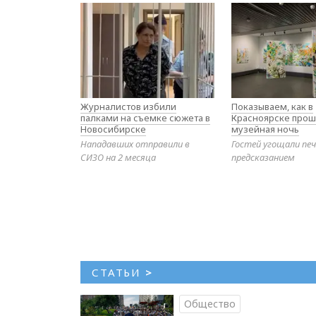
Журналистов избили
Показываем, как в
палками на съемке сюжета в
Красноярске прош
Новосибирске
музейная ночь
Нападавших отправили в
Гостей угощали печ
СИЗО на 2 месяца
предсказанием
СТАТЬИ
>
Общество