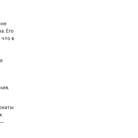
 не
а. Его
 что в
ыл
ния.
вокаты
х
 —