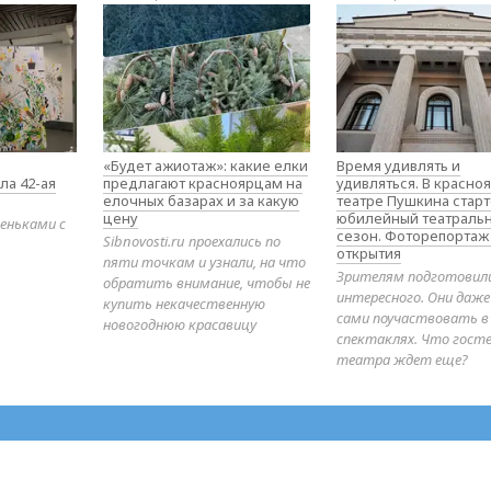
«Будет ажиотаж»: какие елки
Время удивлять и
ла 42-ая
предлагают красноярцам на
удивляться. В красно
елочных базарах и за какую
театре Пушкина стар
цену
юбилейный театраль
еньками с
сезон. Фоторепортаж
Sibnovosti.ru проехались по
открытия
пяти точкам и узнали, на что
Зрителям подготовил
обратить внимание, чтобы не
интересного. Они даж
купить некачественную
сами поучаствовать в
новогоднюю красавицу
спектаклях. Что гост
театра ждет еще?