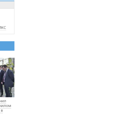
ИКС
нил
 жилом
 в