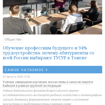
Общество
Обучение профессиям будущего и 94%
трудоустройства: почему абитуриенты со
всей России выбирают ТУСУР в Томске
САМОЕ ЧИТАЕМОЕ
>
07 августа 2026 13:30
Учёные завершили изучение экосистемы и запасов омуля в
Байкале в рамках крупной экспедиции
Учёные Байкальского филиала Всероссийского научно-
исследовательского института рыбного хозяйства и океанографии»
изучили динамику формирования запасов омуля и состояние
экосистемы в рыбопромысловых районах озера