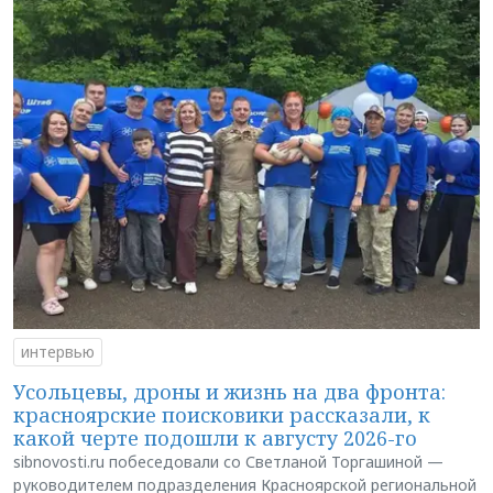
интервью
Усольцевы, дроны и жизнь на два фронта:
красноярские поисковики рассказали, к
какой черте подошли к августу 2026-го
sibnovosti.ru побеседовали со Светланой Торгашиной —
руководителем подразделения Красноярской региональной