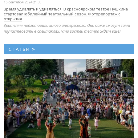
15 сентября 2024 21:30
Время удивлять и удивляться. В красноярском театре Пушкина
стартовал юбилейный театральный сезон. Фоторепортаж с
открытия
Зрителям подготовили много интересного. Они даже смогут сами
поучаствовать в спектаклях. Что гостей театра ждет еще?
СТАТЬИ
>