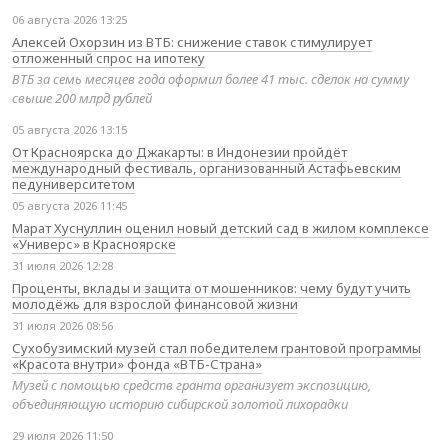
06 августа 2026 13:25
Алексей Охорзин из ВТБ: снижение ставок стимулирует
отложенный спрос на ипотеку
ВТБ за семь месяцев года оформил более 41 тыс. сделок на сумму
свыше 200 млрд рублей
05 августа 2026 13:15
От Красноярска до Джакарты: в Индонезии пройдёт
международный фестиваль, организованный Астафьевским
педуниверситетом
05 августа 2026 11:45
Марат Хуснуллин оценил новый детский сад в жилом комплексе
«Универс» в Красноярске
31 июля 2026 12:28
Проценты, вклады и защита от мошенников: чему будут учить
молодёжь для взрослой финансовой жизни
31 июля 2026 08:56
Сухобузимский музей стал победителем грантовой программы
«Красота внутри» фонда «ВТБ-Страна»
Музей с помощью средств гранта организует экспозицию,
объединяющую историю сибирской золотой лихорадки
29 июля 2026 11:50