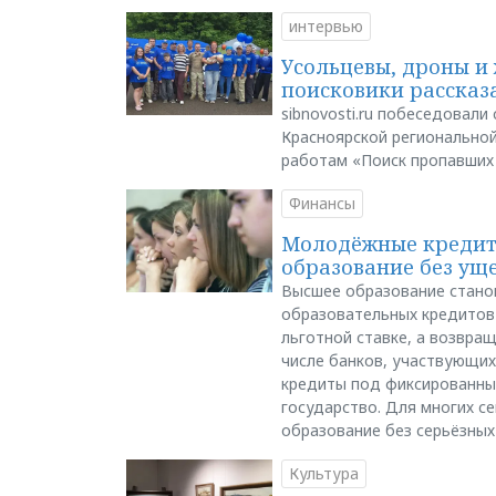
интервью
Усольцевы, дроны и 
поисковики рассказа
sibnovosti.ru побеседовал
Красноярской регионально
работам «Поиск пропавших
Финансы
Молодёжные кредиты
образование без ущ
Высшее образование стано
образовательных кредитов 
льготной ставке, а возвра
числе банков, участвующих
кредиты под фиксированны
государство. Для многих с
образование без серьёзных
Культура