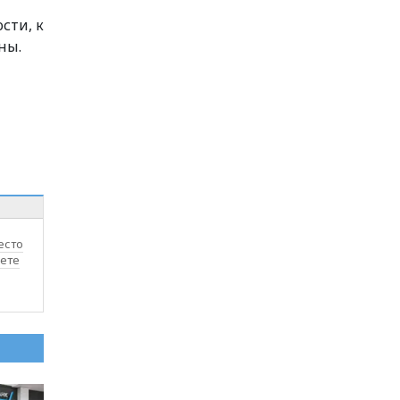
сти, к
ны.
есто
лете