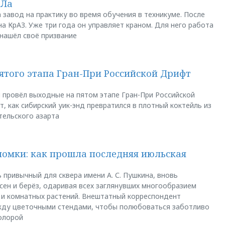
АЛа
 завод на практику во время обучения в техникуме. После
а КрАЗ. Уже три года он управляет краном. Для него работа
 нашёл своё призвание
пятого этапа Гран-При Российской Дрифт
u провёл выходные на пятом этапе Гран-При Российской
, как сибирский уик-энд превратился в плотный коктейль из
тельского азарта
ломки: как прошла последняя июльская
 привычный для сквера имени А. С. Пушкина, вновь
сен и берёз, одаривая всех заглянувших многообразием
 и комнатных растений. Внештатный корреспондент
между цветочными стендами, чтобы полюбоваться заботливо
флорой