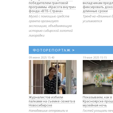
победителем грантовой
вкладчикам предл
программы «Красота внутри»
фиксировать дохо
фонда «ВТБ-Страна»
длинные сроки
Музей с помощью средств
Тренд на «длинные 
гранта организует
усиливается
экспозицию, объединяющую
историю сибирской золотой
лихорадки
ФОТОРЕПОРТАЖ
>
09 июня 2025 15:40
19 мая 2025 15:15
Журналистов избили
Показываем, как в
палками на съемке сюжета в
Красноярске прош
Новосибирске
музейная ночь
Нападавших отправили в
Гостей угощали печ