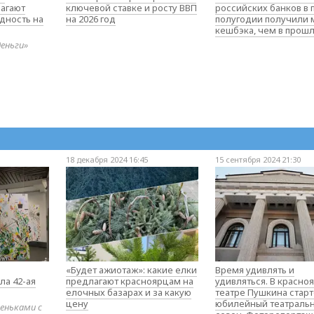
агают
ключевой ставке и росту ВВП
российских банков в
дность на
на 2026 год
полугодии получили
кешбэка, чем в прош
деньги»
18 декабря 2024 16:45
15 сентября 2024 21:30
«Будет ажиотаж»: какие елки
Время удивлять и
ла 42-ая
предлагают красноярцам на
удивляться. В красно
елочных базарах и за какую
театре Пушкина стар
цену
юбилейный театраль
еньками с