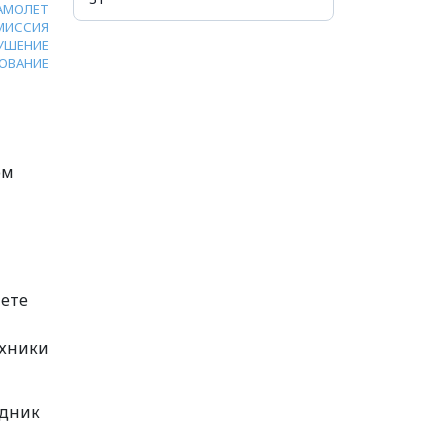
АМОЛЕТ
МИССИЯ
УШЕНИЕ
ОВАНИЕ
ом
лете
ехники
едник