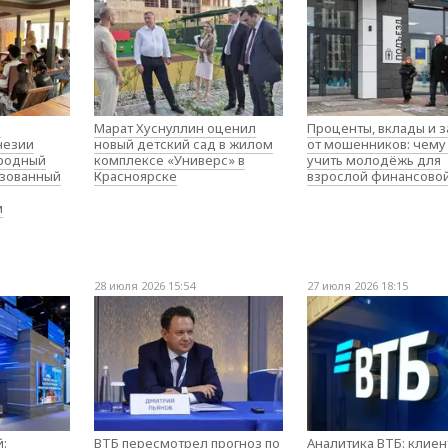
о
Марат Хуснуллин оценил
Проценты, вклады и 
незии
новый детский сад в жилом
от мошенников: чему
родный
комплексе «Универс» в
учить молодёжь для
изованный
Красноярске
взрослой финансово
м
28 июля 2026 15:54
27 июля 2026 18:15
:
ВТБ пересмотрел прогноз по
Аналитика ВТБ: клие