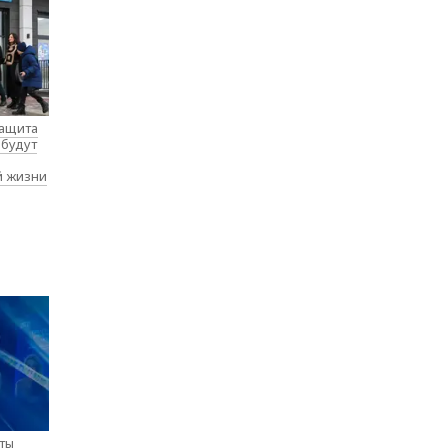
защита
 будут
й жизни
нты