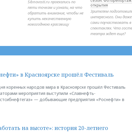
сезон. Фоторепортаж
Sibnovosti.ru проехались по
открытия
пяти точкам и узнали, на что
Зрителям подготовил
обратить внимание, чтобы не
интересного. Они даж
купить некачественную
сами поучаствовать в
новогоднюю красавицу
спектаклях. Что гост
театра ждет еще?
нефти» в Красноярске прошёл Фестиваль
ня коренных народов мира в Красноярске прошёл Фестиваль
заторами мероприятия выступили «Славнефть-
остсибнефтегаз» — добывающие предприятия «Роснефти» в
аботать на высоте»: история 20-летнего