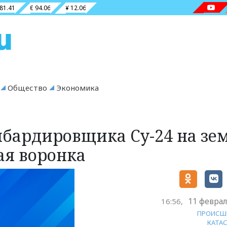
 81.41
€ 94.06
¥ 12.06
Общество
Экономика
бардировщика Су-24 на зе
ая воронка
11 феврал
16:56,
ПРОИСШ
КАТА