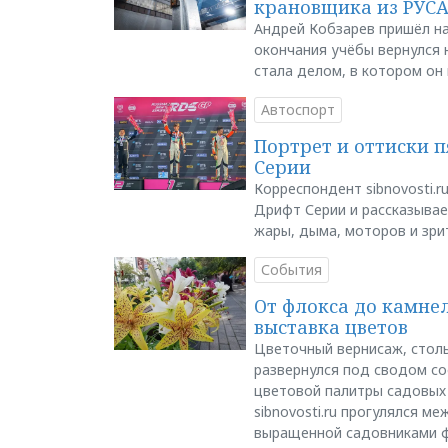
крановщика из РУС
Андрей Кобзарев пришёл на
окончания учёбы вернулся н
стала делом, в котором он
Автоспорт
Портрет и оттиски 
Серии
Корреспондент sibnovosti.r
Дрифт Серии и рассказывает
жары, дыма, моторов и зри
События
От флокса до камне
выставка цветов
Цветочный вернисаж, столь
развернулся под сводом со
цветовой палитры садовых
sibnovosti.ru прогулялся 
выращенной садовниками 