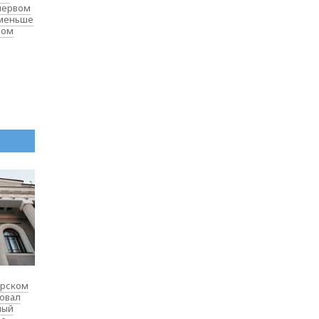
 первом
 меньше
лом
ярском
товал
ный