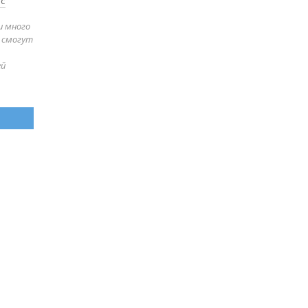
 с
и много
е смогут
ей