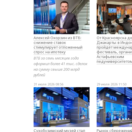
Алексей Охорзин из ВТБ:
От Красноярска д
снижение ставок
Джакарты: в Индо
стимулирует отложенный
пройдёт междуна
спрос на ипотеку
фестиваль, орган
Астафьевским
ВТБ за семь месяцев года
педуниверситето
оформил более 41 тыс. сделок
на сумму свыше 200 млрд
рублей
31 июля 2026 08:56
29 июля 2026 11:50
Сухобузимский музей стал
Рынок сбережений