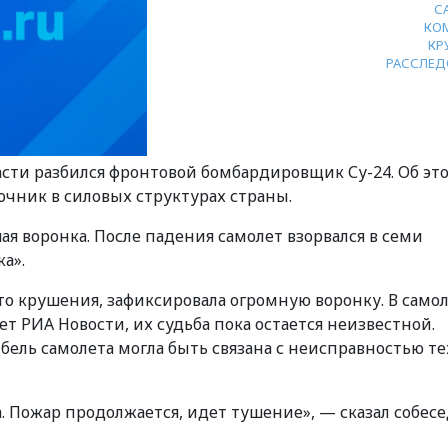
С
КО
КР
РАССЛЕД
ласти разбился фронтовой бомбардировщик Су-24. Об эт
очник в силовых структурах страны.
ая воронка. После падения самолет взорвался в семи
а».
то крушения, зафиксировала огромную воронку. В само
ет РИА Новости, их судьба пока остается неизвестной.
ибель самолета могла быть связана с неисправностью т
а. Пожар продолжается, идет тушение», — сказал собес