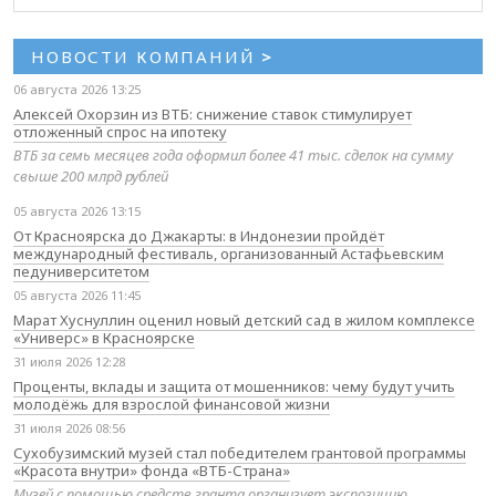
НОВОСТИ КОМПАНИЙ
>
06 августа 2026 13:25
Алексей Охорзин из ВТБ: снижение ставок стимулирует
отложенный спрос на ипотеку
ВТБ за семь месяцев года оформил более 41 тыс. сделок на сумму
свыше 200 млрд рублей
05 августа 2026 13:15
От Красноярска до Джакарты: в Индонезии пройдёт
международный фестиваль, организованный Астафьевским
педуниверситетом
05 августа 2026 11:45
Марат Хуснуллин оценил новый детский сад в жилом комплексе
«Универс» в Красноярске
31 июля 2026 12:28
Проценты, вклады и защита от мошенников: чему будут учить
молодёжь для взрослой финансовой жизни
31 июля 2026 08:56
Сухобузимский музей стал победителем грантовой программы
«Красота внутри» фонда «ВТБ-Страна»
Музей с помощью средств гранта организует экспозицию,