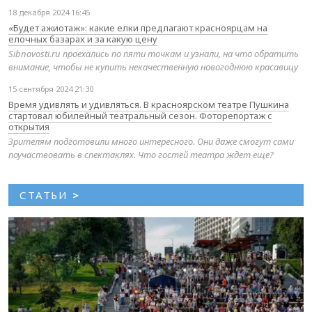
18 декабря 2024 16:45
«Будет ажиотаж»: какие елки предлагают красноярцам на
елочных базарах и за какую цену
Sibnovosti.ru проехались по пяти точкам и узнали, на что обратить
внимание, чтобы не купить некачественную новогоднюю красавицу
15 сентября 2024 21:30
Время удивлять и удивляться. В красноярском театре Пушкина
стартовал юбилейный театральный сезон. Фоторепортаж с
открытия
Зрителям подготовили много интересного. Они даже смогут сами
поучаствовать в спектаклях. Что гостей театра ждет еще?
СТАТЬИ
>