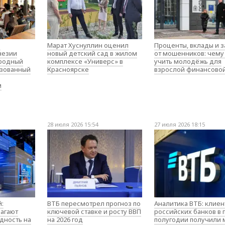
о
Марат Хуснуллин оценил
Проценты, вклады и 
незии
новый детский сад в жилом
от мошенников: чему
родный
комплексе «Универс» в
учить молодёжь для
изованный
Красноярске
взрослой финансово
м
28 июля 2026 15:54
27 июля 2026 18:15
:
ВТБ пересмотрел прогноз по
Аналитика ВТБ: клие
агают
ключевой ставке и росту ВВП
российских банков в
дность на
на 2026 год
полугодии получили