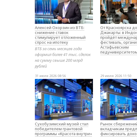
Алексей Охорзин из ВТБ:
От Красноярска д
снижение ставок
Джакарты: в Индо
стимулирует отложенный
пройдёт междуна
спрос на ипотеку
фестиваль, орган
Астафьевским
ВТБ за семь месяцев года
педуниверситето
оформил более 41 тыс. сделок
на сумму свыше 200 млрд
рублей
31 июля 2026 08:56
29 июля 2026 11:50
Сухобузимский музей стал
Рынок сбережений
победителем грантовой
вкладчикам предл
программы «Красота внутри»
фиксировать дохо