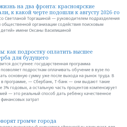
жизнь на два фронта: красноярские
ли, к какой черте подошли к августу 2026-го
и со Светланой Торгашиной — руководителем подразделения
й общественной организации содействия поисковым
 детей» имени Оксаны Василишиной
: как подростку оплатить высшее
ерба для будущего
вится доступнее: государственная программа
позволяет подросткам оплачивать обучение в вузе по
щать основную сумму уже после выхода на рынок труда. В
 в программе, — Сбербанк, Т-банк — они выдают такие
е 3% годовых, а остальную часть процентов компенсирует
емей — это реальный способ дать ребёнку качественное
 финансовых затрат
оворят громче города
яузова внештатный журналист sibnovosti.ru открывает для