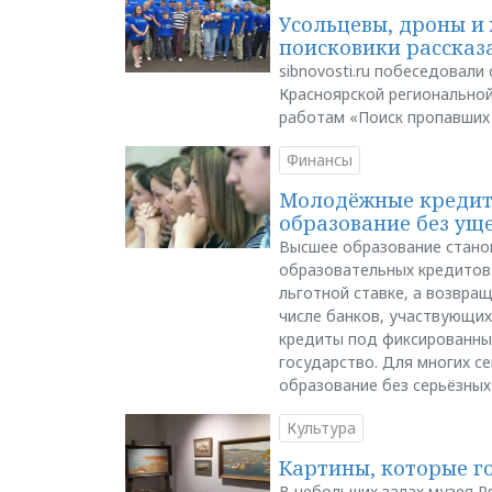
Усольцевы, дроны и 
поисковики рассказа
sibnovosti.ru побеседовал
Красноярской регионально
работам «Поиск пропавших
Финансы
Молодёжные кредиты
образование без ущ
Высшее образование стано
образовательных кредитов 
льготной ставке, а возвра
числе банков, участвующих
кредиты под фиксированны
государство. Для многих с
образование без серьёзных
Культура
Картины, которые г
В небольших залах музея Р