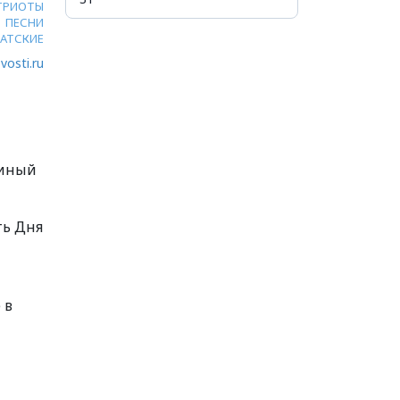
ТРИОТЫ
ПЕСНИ
АТСКИЕ
vosti.ru
диный
ть Дня
 в