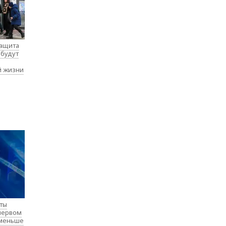
защита
 будут
й жизни
нты
 первом
 меньше