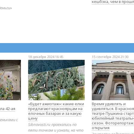
кешбэка, чем в прош
деньги»
18 декабря 2024 16:45
15 сентября 2024 21:30
«Будет ажиотаж»: какие елки
Время удивлять и
ла 42-ая
предлагают красноярцам на
удивляться. В красно
елочных базарах и за какую
театре Пушкина стар
цену
юбилейный театраль
еньками с
сезон. Фоторепортаж
Sibnovosti.ru проехались по
открытия
пяти точкам и узнали, на что
Зрителям подготовил