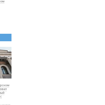
лом
ярском
товал
ный
 с
и много