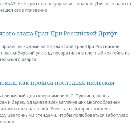
а КрАЗ. Уже три года он управляет краном. Для него работа
 нашёл своё призвание
пятого этапа Гран-При Российской Дрифт
u провёл выходные на пятом этапе Гран-При Российской
, как сибирский уик-энд превратился в плотный коктейль из
тельского азарта
ломки: как прошла последняя июльская
 привычный для сквера имени А. С. Пушкина, вновь
сен и берёз, одаривая всех заглянувших многообразием
 и комнатных растений. Внештатный корреспондент
между цветочными стендами, чтобы полюбоваться заботливо
флорой