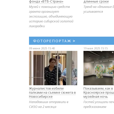
фонда «ВТБ-Страна»
длинные сроки
Музей с помощью средств
Тренд на «длинные 
гранта организует
усиливается
экспозицию, объединяющую
историю сибирской золотой
лихорадки
ФОТОРЕПОРТАЖ
>
09 июня 2025 15:40
19 мая 2025 15:15
Журналистов избили
Показываем, как в
палками на съемке сюжета в
Красноярске прош
Новосибирске
музейная ночь
Нападавших отправили в
Гостей угощали печ
СИЗО на 2 месяца
предсказанием