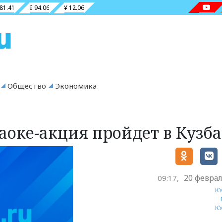
 81.41
€ 94.06
¥ 12.06
Общество
Экономика
аоке-акция пройдет в Кузба
20 феврал
09:17,
К
К