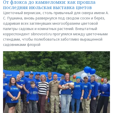
От флокса до камнеломки: как прошла
последняя июльская выставка цветов
Цветочный вернисаж, столь привычный для сквера имени А.
С. Пушкина, вновь развернулся под сводом сосен и берёз,
одаривая всех заглянувших многообразием цветовой
палитры садовых и комнатных растений. Внештатный
корреспондент sibnovosti.ru прогулялся между цветочными
стендами, чтобы полюбоваться заботливо выращенной
садовниками флорой