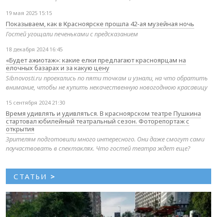
19 мая 2025 15:15
Показываем, как в Красноярске прошла 42-ая музейная ночь
Гостей угощали печеньками с предсказанием
18 декабря 2024 16:45
«Будет ажиотаж»: какие елки предлагают красноярцам на
елочных базарах и за какую цену
Sibnovosti.ru проехались по пяти точкам и узнали, на что обратить
внимание, чтобы не купить некачественную новогоднюю красавицу
15 сентября 2024 21:30
Время удивлять и удивляться. В красноярском театре Пушкина
стартовал юбилейный театральный сезон. Фоторепортаж с
открытия
Зрителям подготовили много интересного. Они даже смогут сами
поучаствовать в спектаклях. Что гостей театра ждет еще?
СТАТЬИ
>