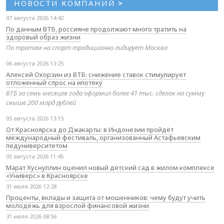
НОВОСТИ КОМПАНИЙ
>
07 августа 2026 14:42
По данным ВТБ, россияне продолжают много тратить на
здоровый образ жизни
По тратам на спорт традиционно лидирует Москва
06 августа 2026 13:25
Алексей Охорзин из ВТБ: снижение ставок стимулирует
отложенный спрос на ипотеку
ВТБ за семь месяцев года оформил более 41 тыс. сделок на сумму
свыше 200 млрд рублей
05 августа 2026 13:15
От Красноярска до Джакарты: в Индонезии пройдёт
международный фестиваль, организованный Астафьевским
педуниверситетом
05 августа 2026 11:45
Марат Хуснуллин оценил новый детский сад в жилом комплексе
«Универс» в Красноярске
31 июля 2026 12:28
Проценты, вклады и защита от мошенников: чему будут учить
молодёжь для взрослой финансовой жизни
31 июля 2026 08:56