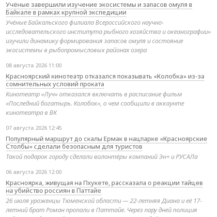
Учёные завершили изучение экосистемы и запасов омуля в
Байкале в рамках крупной экспедиции
Учёные Байкальского филиала Всероссийского научно-
исследовательского института рыбного хозяйства и океанографии»
изучили динамику формирования запасов омуля и состояние
экосистемы в рыбопромысловых районах озера
08 августа 2026 11:00
Красноярский кинотеатр отказался показывать «Колобка» из-за
сомнительных условий проката
Кинотеатр «Луч» отказался включать в расписание фильм
«Последний богатырь. Колобок», о чем сообщили в аккаунте
кинотеатра в ВК
07 августа 2026 12:45
Популярный маршрут до скалы Ермак в нацпарке «Красноярские
Столбы» сделали безопасным для туристов
Такой подарок городу сделали волонтёры компаний Эн+ и РУСАЛа
06 августа 2026 12:00
Красноярка, живущая на Пхукете, рассказала о реакции тайцев
на убийство россиян в Паттайе
26 июля уроженцы Тюменской области — 22-летняя Диана и её 17-
летний брат Роман пропали в Паттайе. Через пару дней полиция