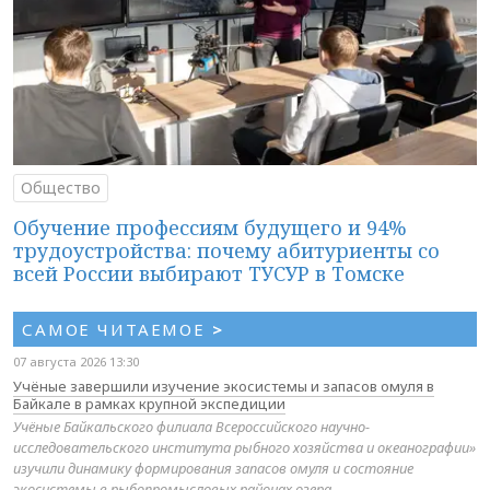
Общество
Обучение профессиям будущего и 94%
трудоустройства: почему абитуриенты со
всей России выбирают ТУСУР в Томске
САМОЕ ЧИТАЕМОЕ
>
07 августа 2026 13:30
Учёные завершили изучение экосистемы и запасов омуля в
Байкале в рамках крупной экспедиции
Учёные Байкальского филиала Всероссийского научно-
исследовательского института рыбного хозяйства и океанографии»
изучили динамику формирования запасов омуля и состояние
экосистемы в рыбопромысловых районах озера