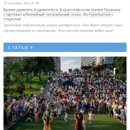
15 сентября 2024 21:30
Время удивлять и удивляться. В красноярском театре Пушкина
стартовал юбилейный театральный сезон. Фоторепортаж с
открытия
Зрителям подготовили много интересного. Они даже смогут сами
поучаствовать в спектаклях. Что гостей театра ждет еще?
СТАТЬИ
>