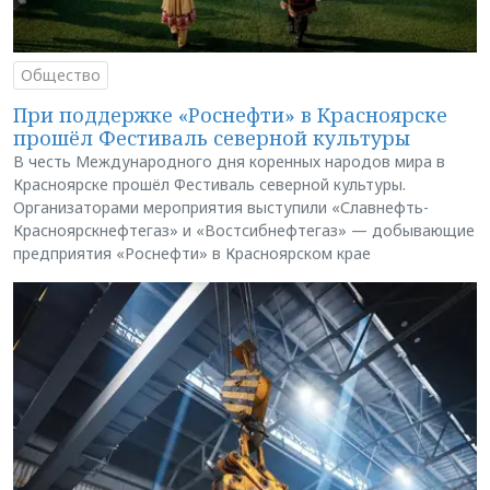
Общество
При поддержке «Роснефти» в Красноярске
прошёл Фестиваль северной культуры
В честь Международного дня коренных народов мира в
Красноярске прошёл Фестиваль северной культуры.
Организаторами мероприятия выступили «Славнефть-
Красноярскнефтегаз» и «Востсибнефтегаз» — добывающие
предприятия «Роснефти» в Красноярском крае