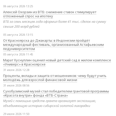
06 августа 2026 13:25
Алексей Охорзин из ВТБ: снижение ставок стимулирует
отложенный спрос на ипотеку
ВТБ за семь месяцев года оформил более 41 тыс. сделок на сумму
свыше 200 млрд рублей
05 августа 2026 13:15
От Красноярска до Джакарты: в Индонезии пройдёт
международный фестиваль, организованный Астафьевским
педуниверситетом
05 августа 2026 11:45
Марат Хуснуллин оценил новый детский сад в жилом комплексе
«Универс» в Красноярске
31 июля 2026 12:28
Проценты, вклады и защита от мошенников: чему будут учить
молодёжь для взрослой финансовой жизни
31 июля 2026 08:56
Сухобузимский музей стал победителем грантовой программы
«Красота внутри» фонда «ВТБ-Страна»
Музей с помощью средств гранта организует экспозицию,
объединяющую историю сибирской золотой лихорадки
29 июля 2026 11:50