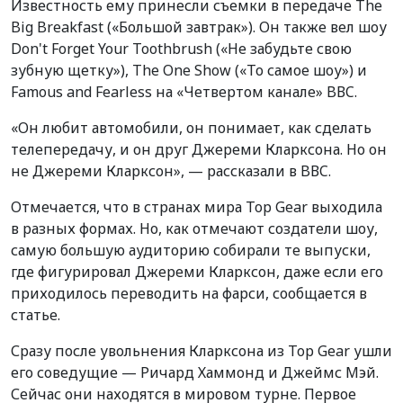
Известность ему принесли съемки в передаче The
Big Breakfast («Большой завтрак»). Он также вел шоу
Don't Forget Your Toothbrush («Не забудьте свою
зубную щетку»), The One Show («То самое шоу») и
Famous and Fearless на «Четвертом канале» BВC.
«Он любит автомобили, он понимает, как сделать
телепередачу, и он друг Джереми Кларксона. Но он
не Джереми Кларксон», — рассказали в BВC.
Отмечается, что в странах мира Top Gear выходила
в разных формах. Но, как отмечают создатели шоу,
самую большую аудиторию собирали те выпуски,
где фигурировал Джереми Кларксон, даже если его
приходилось переводить на фарси, сообщается в
статье.
Сразу после увольнения Кларксона из Top Gear ушли
его соведущие — Ричард Хаммонд и Джеймс Мэй.
Сейчас они находятся в мировом турне. Первое