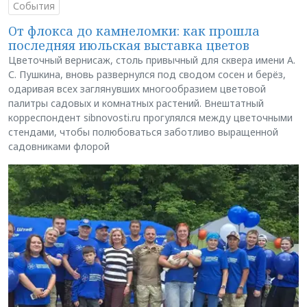
События
От флокса до камнеломки: как прошла
последняя июльская выставка цветов
Цветочный вернисаж, столь привычный для сквера имени А.
С. Пушкина, вновь развернулся под сводом сосен и берёз,
одаривая всех заглянувших многообразием цветовой
палитры садовых и комнатных растений. Внештатный
корреспондент sibnovosti.ru прогулялся между цветочными
стендами, чтобы полюбоваться заботливо выращенной
садовниками флорой