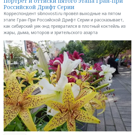
Портрет и оттиски пятого этапа Гран-При
Российской Дрифт Серии
Корреспондент sibnovosti.ru провёл выходные на пятом
этапе Гран-При Российской Дрифт Серии и рассказывает,
как сибирский уик-энд превратился в плотный коктейль из
жары, дыма, моторов и зрительского азарта