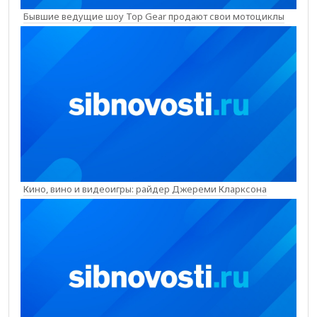
Бывшие ведущие шоу Top Gear продают свои мотоциклы
Кино, вино и видеоигры: райдер Джереми Кларксона