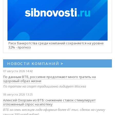
Риск банкротства среди компаний сохраняется на уровне
32% - прогноз
НОВОСТИ КОМПАНИЙ
>
07 августа 2026 14:42
По данным ВТБ, россияне продолжают много тратить на
здоровый образ жизни
По тратам на спорт традиционно лидирует Москва
06 августа 2026 13:25
Алексей Охорзин из ВТБ: снижение ставок стимулирует
отложенный спрос на ипотеку
ВТБ за семь месяцев года оформил более 41 тыс. сделок на сумму
свыше 200 млрд рублей