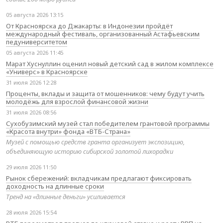
05 августа 2026 13:15
От Красноярска до Джакарты: в Индонезии пройдёт
международный фестиваль, организованный Астафьевским
педуниверситетом
05 августа 2026 11:45
Марат Хуснуллин оценил новый детский сад в жилом комплексе
«Универс» в Красноярске
31 июля 2026 12:28
Проценты, вклады и защита от мошенников: чему будут учить
молодёжь для взрослой финансовой жизни
31 июля 2026 08:56
Сухобузимский музей стал победителем грантовой программы
«Красота внутри» фонда «ВТБ-Страна»
Музей с помощью средств гранта организует экспозицию,
объединяющую историю сибирской золотой лихорадки
29 июля 2026 11:50
Рынок сбережений: вкладчикам предлагают фиксировать
доходность на длинные сроки
Тренд на «длинные деньги» усиливается
28 июля 2026 15:54