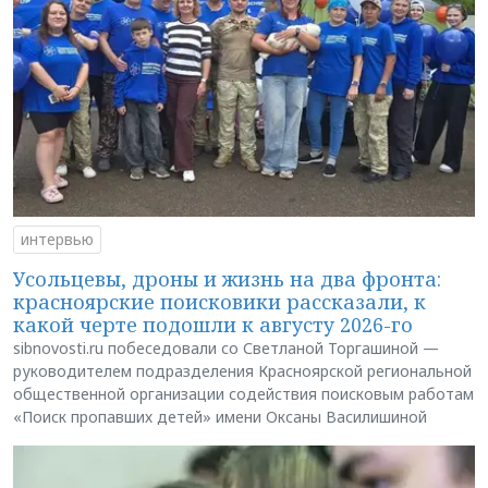
интервью
Усольцевы, дроны и жизнь на два фронта:
красноярские поисковики рассказали, к
какой черте подошли к августу 2026-го
sibnovosti.ru побеседовали со Светланой Торгашиной —
руководителем подразделения Красноярской региональной
общественной организации содействия поисковым работам
«Поиск пропавших детей» имени Оксаны Василишиной