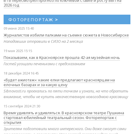
ВТБ пересмотрел прогноз по ключевой ставке и росту ВВП на
2026 год
ФОТОРЕПОРТАЖ
>
09 июня 2025 15:40
Журналистов избили палками на съемке сюжета в Новосибирске
Нападавших отправили в СИЗО на 2 месяца
19 мая 2025 15:15
Показываем, как в Красноярске прошла 42-ая музейная ночь
Гостей угощали печеньками с предсказанием
18 декабря 2024 16:45
«Будет ажиотаж»: какие елки предлагают красноярцам на
елочных базарах и за какую цену
Sibnovosti.ru проехались по пяти точкам и узнали, на что обратить
внимание, чтобы не купить некачественную новогоднюю красавицу
15 сентября 2024 21:30
Время удивлять и удивляться. В красноярском театре Пушкина
стартовал юбилейный театральный сезон. Фоторепортаж с
открытия
Зрителям подготовили много интересного. Они даже смогут сами