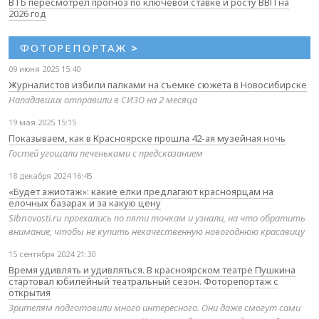
ВТБ пересмотрел прогноз по ключевой ставке и росту ВВП на
2026 год
ФОТОРЕПОРТАЖ
>
09 июня 2025 15:40
Журналистов избили палками на съемке сюжета в Новосибирске
Нападавших отправили в СИЗО на 2 месяца
19 мая 2025 15:15
Показываем, как в Красноярске прошла 42-ая музейная ночь
Гостей угощали печеньками с предсказанием
18 декабря 2024 16:45
«Будет ажиотаж»: какие елки предлагают красноярцам на
елочных базарах и за какую цену
Sibnovosti.ru проехались по пяти точкам и узнали, на что обратить
внимание, чтобы не купить некачественную новогоднюю красавицу
15 сентября 2024 21:30
Время удивлять и удивляться. В красноярском театре Пушкина
стартовал юбилейный театральный сезон. Фоторепортаж с
открытия
Зрителям подготовили много интересного. Они даже смогут сами