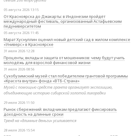
свыше 200 млрд рублей
05 августа 2026 13:15
От Красноярска до Джакарты: в Индонезии пройдёт
международный фестиваль, организованный Астафьевским
педуниверситетом
05 августа 2026 11:45
Марат Хуснуллин оценил новый детский сад в жилом комплексе
«Универс» в Красноярске
31 июля 2026 12:28
Проценты, вклады и защита от мошенников: чему будут учить
молодёжь для взрослой финансовой жизни
31 июля 2026 08:56
Сухобузимский музей стал победителем грантовой программы
«Красота внутри» фонда «ВТБ-Страна»
Музей с помощью средств гранта организует экспозицию,
объединяющую историю сибирской золотой лихорадки
29 июля 2026 11:50
Рынок сбережений: вкладчикам предлагают фиксировать
доходность на длинные сроки
Тренд на «длинные деньги» усиливается
28 июля 2026 15:54