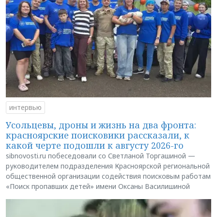
интервью
Усольцевы, дроны и жизнь на два фронта:
красноярские поисковики рассказали, к
какой черте подошли к августу 2026-го
sibnovosti.ru побеседовали со Светланой Торгашиной —
руководителем подразделения Красноярской региональной
общественной организации содействия поисковым работам
«Поиск пропавших детей» имени Оксаны Василишиной