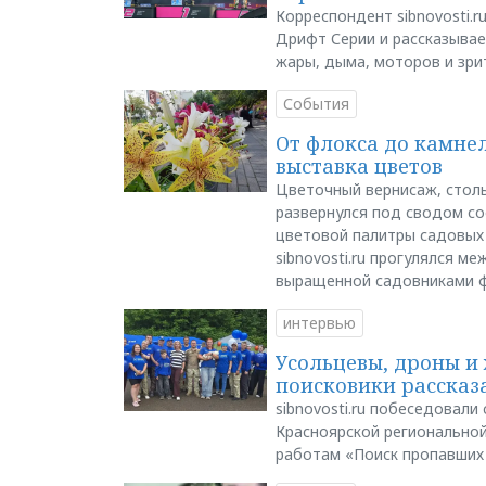
Корреспондент sibnovosti.r
Дрифт Серии и рассказывает
жары, дыма, моторов и зри
События
От флокса до камне
выставка цветов
Цветочный вернисаж, столь
развернулся под сводом со
цветовой палитры садовых
sibnovosti.ru прогулялся 
выращенной садовниками 
интервью
Усольцевы, дроны и 
поисковики рассказа
sibnovosti.ru побеседовал
Красноярской регионально
работам «Поиск пропавших