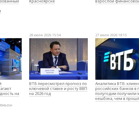
изованный
Красноярске
взрослой финансово
м
28 июля 2026 15:54
27 июля 2026 18:15
:
ВТБ пересмотрел прогноз по
Аналитика ВТБ: клие
агают
ключевой ставке и росту ВВП
российских банков в
дность на
на 2026 год
полугодии получили
кешбэка, чем в прош
деньги»