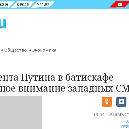
 80.93
€ 93.19
¥ 11.97
Общество
Экономика
нта Путина в батискафе
ьное внимание западных С
20 авгус
13:54,
ПО
ПРЕ