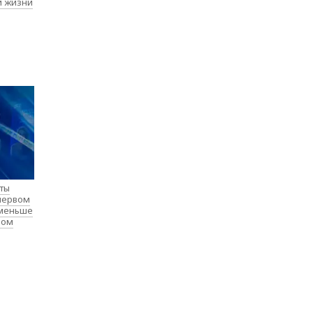
й жизни
нты
 первом
 меньше
лом