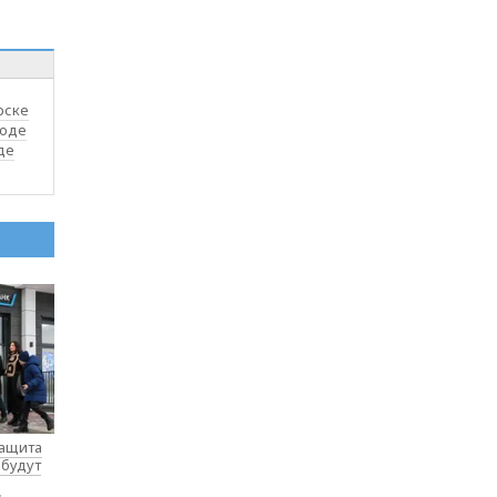
рске
ходе
де
защита
 будут