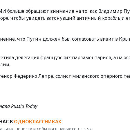
МИ больше обращают внимание на то, как Владимир П
моря, чтобы увидеть затонувший античный корабль и е
нение, что Путин должен был согласовать визит в Кры
етила делегация французских парламентариев, а на ос
алии.
тенор Федерико Лепре, солист миланского оперного те
ала Russia Today
НАС В
ОДНОКЛАССНИКАХ
альные новости и события в наших соц сетях