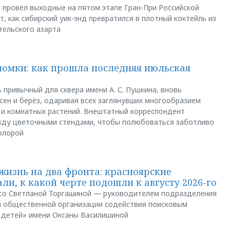
u провёл выходные на пятом этапе Гран-При Российской
, как сибирский уик-энд превратился в плотный коктейль из
тельского азарта
ломки: как прошла последняя июльская
 привычный для сквера имени А. С. Пушкина, вновь
сен и берёз, одаривая всех заглянувших многообразием
 и комнатных растений. Внештатный корреспондент
между цветочными стендами, чтобы полюбоваться заботливо
флорой
жизнь на два фронта: красноярские
ли, к какой черте подошли к августу 2026-го
и со Светланой Торгашиной — руководителем подразделения
й общественной организации содействия поисковым
 детей» имени Оксаны Василишиной