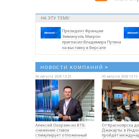
НА ЭТУ ТЕМУ
Президент Франции
Эммануэль Макрон
пригласил Владимира Путина
на выставку в Версале
НОВОСТИ КОМПАНИЙ
>
06 августа 2026 13:25
05 августа 2026 13:15
Алексей Охорзин из ВТБ:
От Красноярска д
снижение ставок
Джакарты: в Индо
стимулирует отложенный
пройдёт междуна