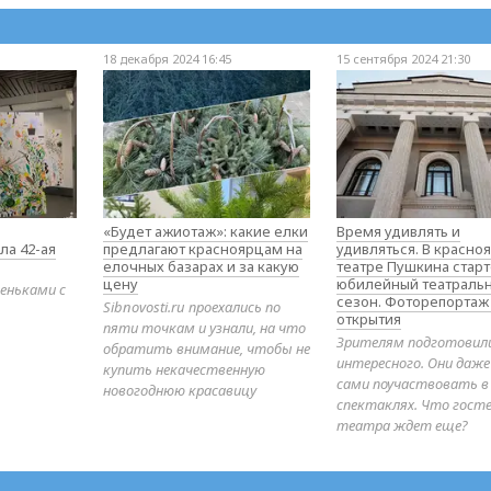
18 декабря 2024 16:45
15 сентября 2024 21:30
«Будет ажиотаж»: какие елки
Время удивлять и
ла 42-ая
предлагают красноярцам на
удивляться. В красно
елочных базарах и за какую
театре Пушкина стар
цену
юбилейный театраль
еньками с
сезон. Фоторепортаж
Sibnovosti.ru проехались по
открытия
пяти точкам и узнали, на что
Зрителям подготовил
обратить внимание, чтобы не
интересного. Они даж
купить некачественную
сами поучаствовать в
новогоднюю красавицу
спектаклях. Что гост
театра ждет еще?