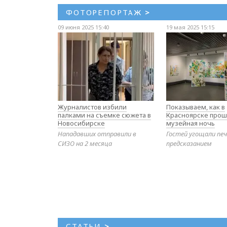
ФОТОРЕПОРТАЖ
>
09 июня 2025 15:40
19 мая 2025 15:15
Журналистов избили
Показываем, как в
палками на съемке сюжета в
Красноярске прош
Новосибирске
музейная ночь
Нападавших отправили в
Гостей угощали печ
СИЗО на 2 месяца
предсказанием
СТАТЬИ
>