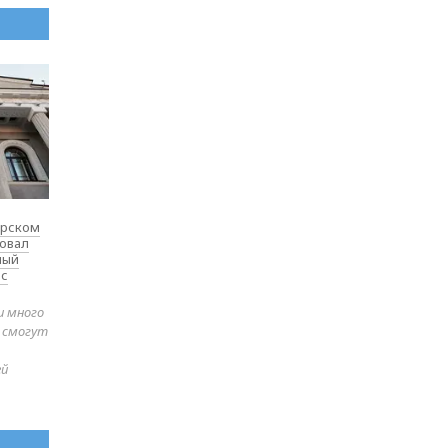
ярском
товал
ный
 с
и много
е смогут
ей