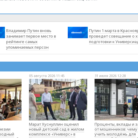
Владимир Путин вновь
Путин 1 марта в Красноя
занимает первое место в
проведет совещание о 
рейтинге самых
подготовки к Универсиа
упоминаемых персон
05 августа 2026 11:45
31 июля 2026 12:28
о
Марат Хуснуллин оценил
Проценты, вклады и 
незии
новый детский сад в жилом
от мошенников: чему
родный
комплексе «Универс» в
учить молодёжь для