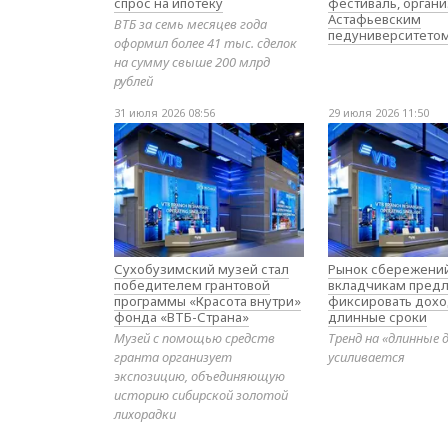
спрос на ипотеку
фестиваль, орган
Астафьевским
ВТБ за семь месяцев года
педуниверситето
оформил более 41 тыс. сделок
на сумму свыше 200 млрд
рублей
31 июля 2026 08:56
29 июля 2026 11:50
Сухобузимский музей стал
Рынок сбережений
победителем грантовой
вкладчикам предл
программы «Красота внутри»
фиксировать дохо
фонда «ВТБ-Страна»
длинные сроки
Музей с помощью средств
Тренд на «длинные 
гранта организует
усиливается
экспозицию, объединяющую
историю сибирской золотой
лихорадки