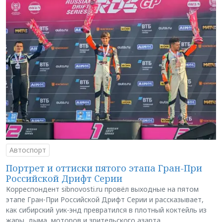
Автоспорт
Портрет и оттиски пятого этапа Гран-При
Российской Дрифт Серии
Корреспондент sibnovosti.ru провёл выходные на пятом
этапе Гран-При Российской Дрифт Серии и рассказывает,
как сибирский уик-энд превратился в плотный коктейль из
жары, дыма, моторов и зрительского азарта