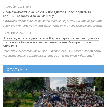
18 декабря 2024 16:45
«Будет ажиотаж»: какие елки предлагают красноярцам на
елочных базарах и за какую цену
Sibnovosti.ru проехались по пяти точкам и узнали, на что обратить
внимание, чтобы не купить некачественную новогоднюю красавицу
15 сентября 2024 21:30
Время удивлять и удивляться. В красноярском театре Пушкина
стартовал юбилейный театральный сезон. Фоторепортаж с
открытия
Зрителям подготовили много интересного. Они даже смогут сами
поучаствовать в спектаклях. Что гостей театра ждет еще?
СТАТЬИ
>