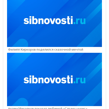
Филипп Киркоров поделился сказочной мечтой
Артем Михалков показал любимой «Страну чудес»