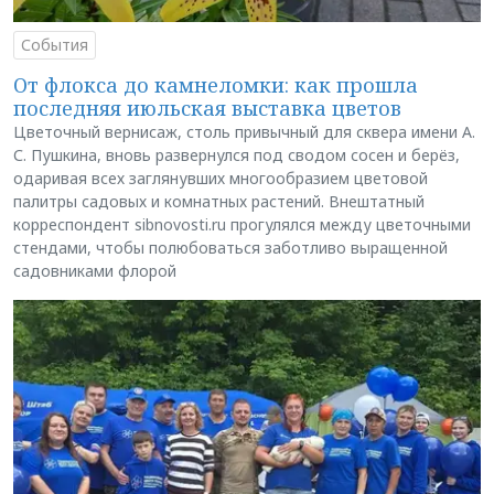
События
От флокса до камнеломки: как прошла
последняя июльская выставка цветов
Цветочный вернисаж, столь привычный для сквера имени А.
С. Пушкина, вновь развернулся под сводом сосен и берёз,
одаривая всех заглянувших многообразием цветовой
палитры садовых и комнатных растений. Внештатный
корреспондент sibnovosti.ru прогулялся между цветочными
стендами, чтобы полюбоваться заботливо выращенной
садовниками флорой