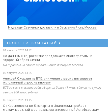
Надежду Савченко доставили в Басманный суд Москвы
НОВОСТИ КОМПАНИЙ
>
07 августа 2026 14:42
По данным ВТБ, россияне продолжают много тратить на
здоровый образ жизни
По тратам на спорт традиционно лидирует Москва
06 августа 2026 13:25
Алексей Охорзин из ВТБ: снижение ставок стимулирует
отложенный спрос на ипотеку
ВТБ за семь месяцев года оформил более 41 тыс. сделок на сумму
свыше 200 млрд рублей
05 августа 2026 13:15
От Красноярска до Джакарты: в Индонезии пройдёт
международный фестиваль, организованный Астафьевским