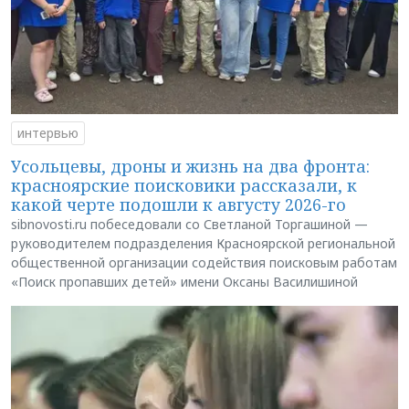
интервью
Усольцевы, дроны и жизнь на два фронта:
красноярские поисковики рассказали, к
какой черте подошли к августу 2026-го
sibnovosti.ru побеседовали со Светланой Торгашиной —
руководителем подразделения Красноярской региональной
общественной организации содействия поисковым работам
«Поиск пропавших детей» имени Оксаны Василишиной