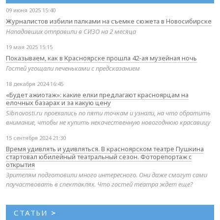
09 июня 2025 15:40
Журналистов избили палками на съемке сюжета в Новосибирске
Нападавших отправили в СИЗО на 2 месяца
19 мая 2025 15:15
Показываем, как в Красноярске прошла 42-ая музейная ночь
Гостей угощали печеньками с предсказанием
18 декабря 2024 16:45
«Будет ажиотаж»: какие елки предлагают красноярцам на
елочных базарах и за какую цену
Sibnovosti.ru проехались по пяти точкам и узнали, на что обратить
внимание, чтобы не купить некачественную новогоднюю красавицу
15 сентября 2024 21:30
Время удивлять и удивляться. В красноярском театре Пушкина
стартовал юбилейный театральный сезон. Фоторепортаж с
открытия
Зрителям подготовили много интересного. Они даже смогут сами
поучаствовать в спектаклях. Что гостей театра ждет еще?
СТАТЬИ
>