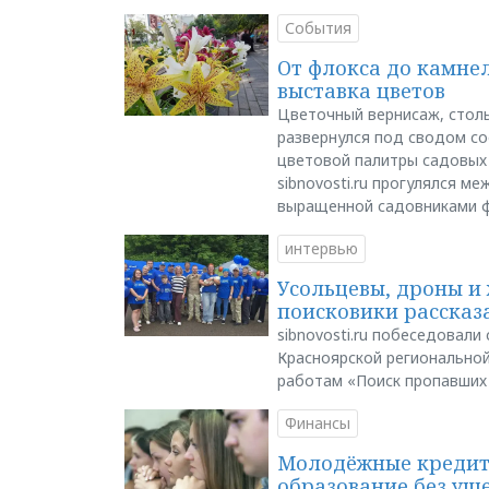
События
От флокса до камне
выставка цветов
Цветочный вернисаж, столь
развернулся под сводом со
цветовой палитры садовых
sibnovosti.ru прогулялся 
выращенной садовниками 
интервью
Усольцевы, дроны и 
поисковики рассказа
sibnovosti.ru побеседовал
Красноярской регионально
работам «Поиск пропавших
Финансы
Молодёжные кредиты
образование без ущ