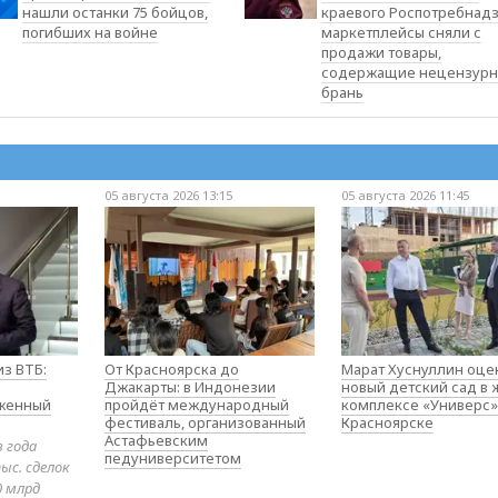
нашли останки 75 бойцов,
краевого Роспотребнад
погибших на войне
маркетплейсы сняли с
продажи товары,
содержащие нецензур
брань
05 августа 2026 13:15
05 августа 2026 11:45
з ВТБ:
От Красноярска до
Марат Хуснуллин оце
Джакарты: в Индонезии
новый детский сад в
оженный
пройдёт международный
комплексе «Универс»
фестиваль, организованный
Красноярске
Астафьевским
в года
педуниверситетом
ыс. сделок
0 млрд