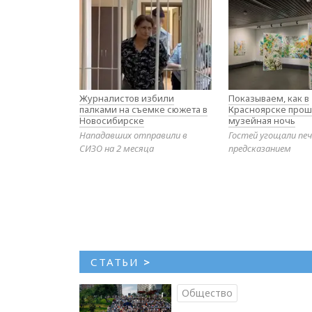
Журналистов избили
Показываем, как в
палками на съемке сюжета в
Красноярске прош
Новосибирске
музейная ночь
Нападавших отправили в
Гостей угощали печ
СИЗО на 2 месяца
предсказанием
СТАТЬИ
>
Общество