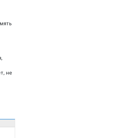
амять
,
т, не