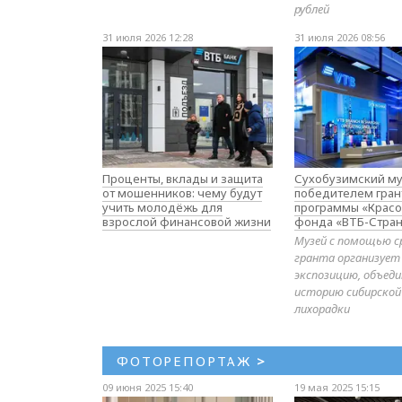
рублей
31 июля 2026 12:28
31 июля 2026 08:56
Проценты, вклады и защита
Сухобузимский му
от мошенников: чему будут
победителем гран
учить молодёжь для
программы «Красо
взрослой финансовой жизни
фонда «ВТБ-Стран
Музей с помощью с
гранта организует
экспозицию, объе
историю сибирской
лихорадки
ФОТОРЕПОРТАЖ
>
09 июня 2025 15:40
19 мая 2025 15:15