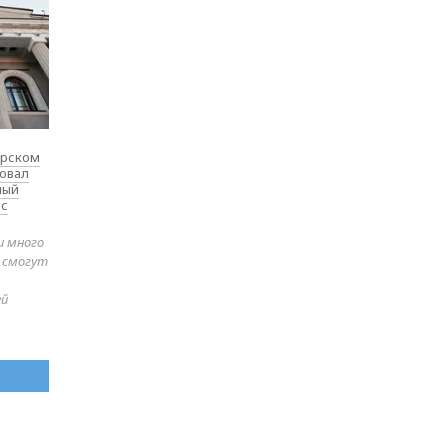
ярском
товал
ный
 с
и много
е смогут
ей