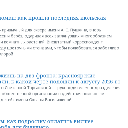
ломки: как прошла последняя июльская
 привычный для сквера имени А. С. Пушкина, вновь
сен и берёз, одаривая всех заглянувших многообразием
 и комнатных растений. Внештатный корреспондент
между цветочными стендами, чтобы полюбоваться заботливо
флорой
жизнь на два фронта: красноярские
ли, к какой черте подошли к августу 2026-го
и со Светланой Торгашиной — руководителем подразделения
й общественной организации содействия поисковым
 детей» имени Оксаны Василишиной
: как подростку оплатить высшее
ерба для будущего