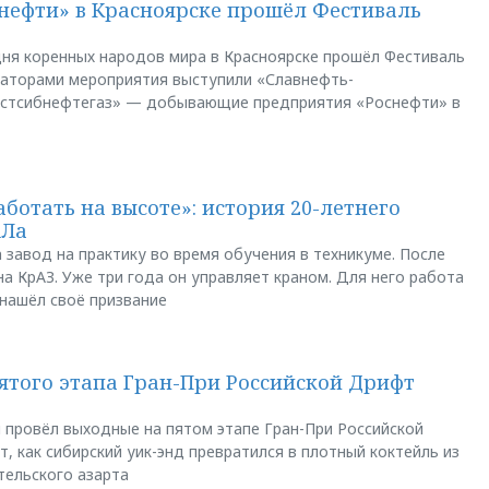
нефти» в Красноярске прошёл Фестиваль
ня коренных народов мира в Красноярске прошёл Фестиваль
заторами мероприятия выступили «Славнефть-
остсибнефтегаз» — добывающие предприятия «Роснефти» в
аботать на высоте»: история 20-летнего
АЛа
 завод на практику во время обучения в техникуме. После
а КрАЗ. Уже три года он управляет краном. Для него работа
 нашёл своё призвание
пятого этапа Гран-При Российской Дрифт
u провёл выходные на пятом этапе Гран-При Российской
, как сибирский уик-энд превратился в плотный коктейль из
тельского азарта