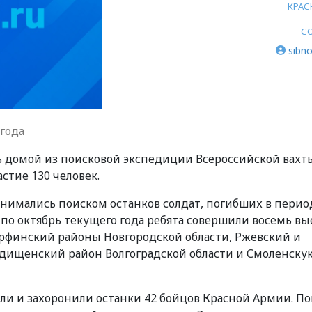
КРАС
С
sibno
года
ь домой из поисковой экспедиции Всероссийской вахт
стие 130 человек.
анимались поиском останков солдат, погибших в перио
по октябрь текущего года ребята совершили восемь вы
арфинский районы Новгородской области, Ржевский и
одищенский район Волгоградской области и Смоленску
ли и захоронили останки 42 бойцов Красной Армии. П