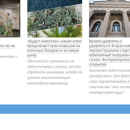
«Будет ажиотаж»: какие елки
Время удивлять и
ла 42-ая
предлагают красноярцам на
удивляться. В красно
елочных базарах и за какую
театре Пушкина стар
цену
юбилейный театраль
еньками с
сезон. Фоторепортаж
Sibnovosti.ru проехались по
открытия
пяти точкам и узнали, на что
Зрителям подготовил
обратить внимание, чтобы не
интересного. Они даж
купить некачественную
сами поучаствовать в
новогоднюю красавицу
спектаклях. Что гост
театра ждет еще?