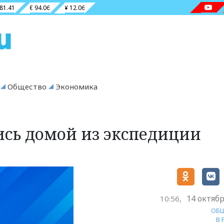
 81.41
€ 94.06
¥ 12.06
Общество
Экономика
сь домой из экспедиции
14 октябр
10:56,
ОБ
В