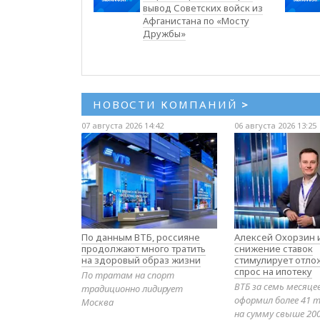
вывод Советских войск из
Афганистана по «Мосту
Дружбы»
НОВОСТИ КОМПАНИЙ
>
07 августа 2026 14:42
06 августа 2026 13:25
По данным ВТБ, россияне
Алексей Охорзин и
продолжают много тратить
снижение ставок
на здоровый образ жизни
стимулирует отл
спрос на ипотеку
По тратам на спорт
ВТБ за семь месяце
традиционно лидирует
оформил более 41 т
Москва
на сумму свыше 20