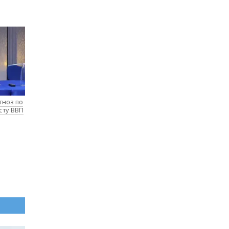
гноз по
сту ВВП