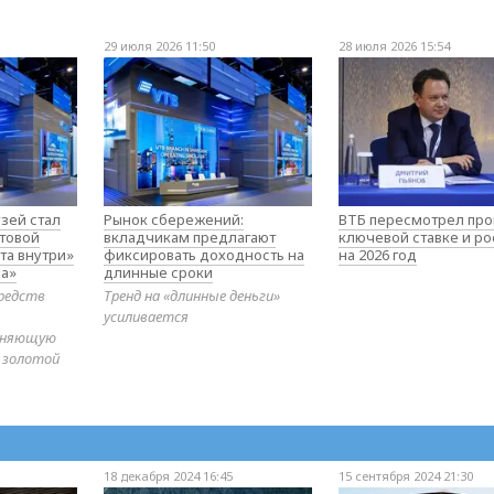
29 июля 2026 11:50
28 июля 2026 15:54
зей стал
Рынок сбережений:
ВТБ пересмотрел про
товой
вкладчикам предлагают
ключевой ставке и ро
та внутри»
фиксировать доходность на
на 2026 год
а»
длинные сроки
редств
Тренд на «длинные деньги»
усиливается
диняющую
 золотой
18 декабря 2024 16:45
15 сентября 2024 21:30