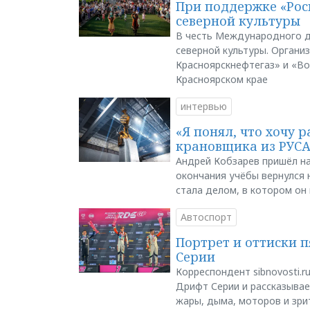
При поддержке «Рос
северной культуры
В честь Международного д
северной культуры. Органи
Красноярскнефтегаз» и «В
Красноярском крае
интервью
«Я понял, что хочу р
крановщика из РУС
Андрей Кобзарев пришёл на
окончания учёбы вернулся н
стала делом, в котором он
Автоспорт
Портрет и оттиски 
Серии
Корреспондент sibnovosti.r
Дрифт Серии и рассказывает
жары, дыма, моторов и зри