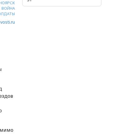
НОЯРСК
ВОЙНА
ОЛДАТЫ
vosti.ru
ы
д
ездов
ю
омимо