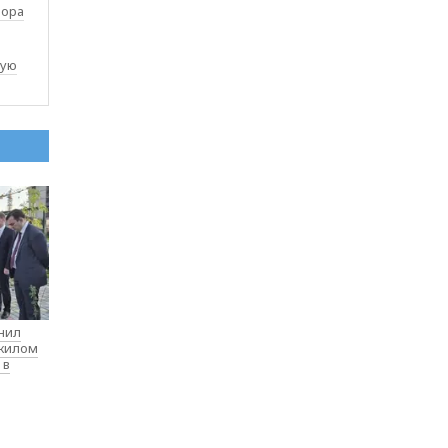
зора
ную
нил
 жилом
 в