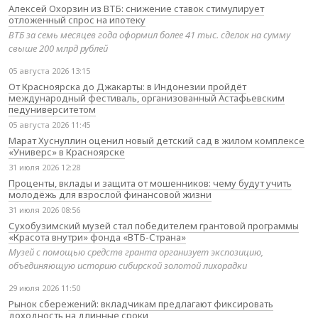
Алексей Охорзин из ВТБ: снижение ставок стимулирует
отложенный спрос на ипотеку
ВТБ за семь месяцев года оформил более 41 тыс. сделок на сумму
свыше 200 млрд рублей
05 августа 2026 13:15
От Красноярска до Джакарты: в Индонезии пройдёт
международный фестиваль, организованный Астафьевским
педуниверситетом
05 августа 2026 11:45
Марат Хуснуллин оценил новый детский сад в жилом комплексе
«Универс» в Красноярске
31 июля 2026 12:28
Проценты, вклады и защита от мошенников: чему будут учить
молодёжь для взрослой финансовой жизни
31 июля 2026 08:56
Сухобузимский музей стал победителем грантовой программы
«Красота внутри» фонда «ВТБ-Страна»
Музей с помощью средств гранта организует экспозицию,
объединяющую историю сибирской золотой лихорадки
29 июля 2026 11:50
Рынок сбережений: вкладчикам предлагают фиксировать
доходность на длинные сроки