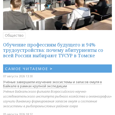
Общество
Обучение профессиям будущего и 94%
трудоустройства: почему абитуриенты со
всей России выбирают ТУСУР в Томске
САМОЕ ЧИТАЕМОЕ
>
07 августа 2026 13:30
Учёные завершили изучение экосистемы и запасов омуля в
Байкале в рамках крупной экспедиции
Учёные Байкальского филиала Всероссийского научно-
исследовательского института рыбного хозяйства и океанографии»
изучили динамику формирования запасов омуля и состояние
экосистемы в рыбопромысловых районах озера
05 августа 2026 18:32