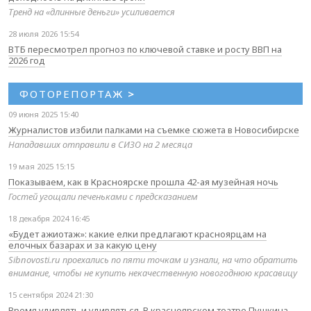
Тренд на «длинные деньги» усиливается
28 июля 2026 15:54
ВТБ пересмотрел прогноз по ключевой ставке и росту ВВП на
2026 год
ФОТОРЕПОРТАЖ
>
09 июня 2025 15:40
Журналистов избили палками на съемке сюжета в Новосибирске
Нападавших отправили в СИЗО на 2 месяца
19 мая 2025 15:15
Показываем, как в Красноярске прошла 42-ая музейная ночь
Гостей угощали печеньками с предсказанием
18 декабря 2024 16:45
«Будет ажиотаж»: какие елки предлагают красноярцам на
елочных базарах и за какую цену
Sibnovosti.ru проехались по пяти точкам и узнали, на что обратить
внимание, чтобы не купить некачественную новогоднюю красавицу
15 сентября 2024 21:30
Время удивлять и удивляться. В красноярском театре Пушкина