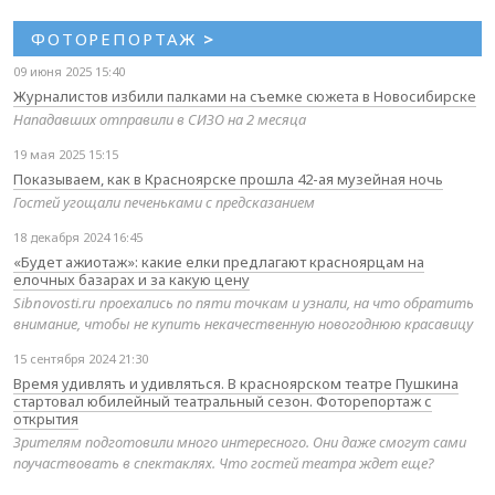
ФОТОРЕПОРТАЖ
>
09 июня 2025 15:40
Журналистов избили палками на съемке сюжета в Новосибирске
Нападавших отправили в СИЗО на 2 месяца
19 мая 2025 15:15
Показываем, как в Красноярске прошла 42-ая музейная ночь
Гостей угощали печеньками с предсказанием
18 декабря 2024 16:45
«Будет ажиотаж»: какие елки предлагают красноярцам на
елочных базарах и за какую цену
Sibnovosti.ru проехались по пяти точкам и узнали, на что обратить
внимание, чтобы не купить некачественную новогоднюю красавицу
15 сентября 2024 21:30
Время удивлять и удивляться. В красноярском театре Пушкина
стартовал юбилейный театральный сезон. Фоторепортаж с
открытия
Зрителям подготовили много интересного. Они даже смогут сами
поучаствовать в спектаклях. Что гостей театра ждет еще?