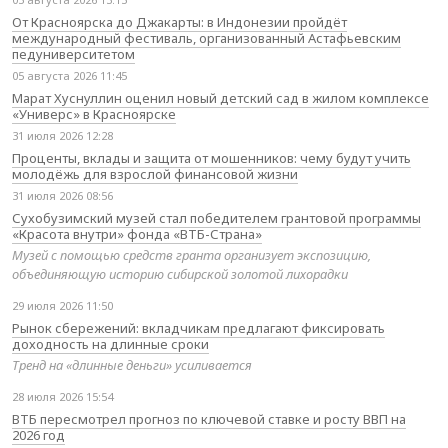
От Красноярска до Джакарты: в Индонезии пройдёт
международный фестиваль, организованный Астафьевским
педуниверситетом
05 августа 2026 11:45
Марат Хуснуллин оценил новый детский сад в жилом комплексе
«Универс» в Красноярске
31 июля 2026 12:28
Проценты, вклады и защита от мошенников: чему будут учить
молодёжь для взрослой финансовой жизни
31 июля 2026 08:56
Сухобузимский музей стал победителем грантовой программы
«Красота внутри» фонда «ВТБ-Страна»
Музей с помощью средств гранта организует экспозицию,
объединяющую историю сибирской золотой лихорадки
29 июля 2026 11:50
Рынок сбережений: вкладчикам предлагают фиксировать
доходность на длинные сроки
Тренд на «длинные деньги» усиливается
28 июля 2026 15:54
ВТБ пересмотрел прогноз по ключевой ставке и росту ВВП на
2026 год