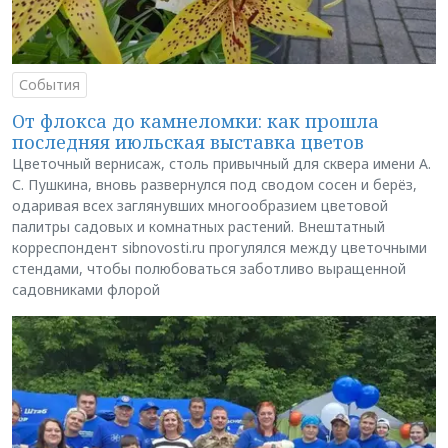
События
От флокса до камнеломки: как прошла
последняя июльская выставка цветов
Цветочный вернисаж, столь привычный для сквера имени А.
С. Пушкина, вновь развернулся под сводом сосен и берёз,
одаривая всех заглянувших многообразием цветовой
палитры садовых и комнатных растений. Внештатный
корреспондент sibnovosti.ru прогулялся между цветочными
стендами, чтобы полюбоваться заботливо выращенной
садовниками флорой