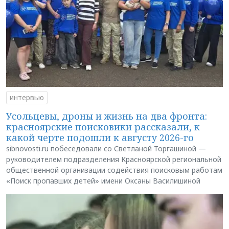
интервью
Усольцевы, дроны и жизнь на два фронта:
красноярские поисковики рассказали, к
какой черте подошли к августу 2026-го
sibnovosti.ru побеседовали со Светланой Торгашиной —
руководителем подразделения Красноярской региональной
общественной организации содействия поисковым работам
«Поиск пропавших детей» имени Оксаны Василишиной