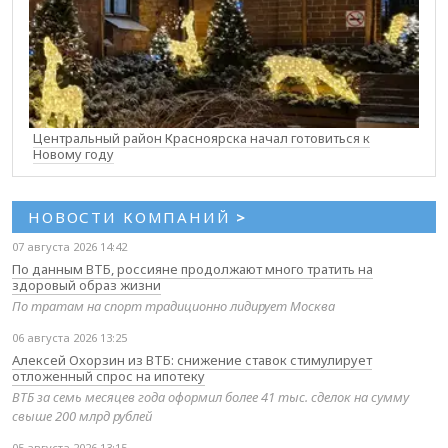
Центральный район Красноярска начал готовиться к
Новому году
НОВОСТИ КОМПАНИЙ
>
07 августа 2026 14:42
По данным ВТБ, россияне продолжают много тратить на
здоровый образ жизни
По тратам на спорт традиционно лидирует Москва
06 августа 2026 13:25
Алексей Охорзин из ВТБ: снижение ставок стимулирует
отложенный спрос на ипотеку
ВТБ за семь месяцев года оформил более 41 тыс. сделок на сумму
свыше 200 млрд рублей
05 августа 2026 13:15