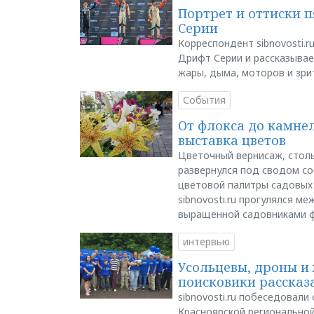
Портрет и оттиски 
Серии
Корреспондент sibnovosti.r
Дрифт Серии и рассказывает
жары, дыма, моторов и зри
События
От флокса до камне
выставка цветов
Цветочный вернисаж, столь
развернулся под сводом со
цветовой палитры садовых
sibnovosti.ru прогулялся 
выращенной садовниками 
интервью
Усольцевы, дроны и 
поисковики рассказа
sibnovosti.ru побеседовал
Красноярской регионально