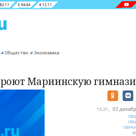
 82.17
€ 94.84
¥ 12.17
Общество
Экономика
ткроют Мариинскую гимназ
03 декабр
15:21,
ОБ
ОБ
ОБРАЗ
Б