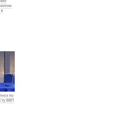
нил
 жилом
 в
гноз по
сту ВВП