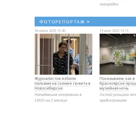
лихорадки
ФОТОРЕПОРТАЖ
>
09 июня 2025 15:40
19 мая 2025 15:15
Журналистов избили
Показываем, как в
палками на съемке сюжета в
Красноярске прош
Новосибирске
музейная ночь
Нападавших отправили в
Гостей угощали печ
СИЗО на 2 месяца
предсказанием