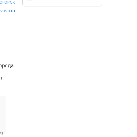
ОГОРСК
vosti.ru
орода.
ыт