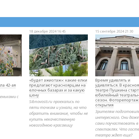
18 декабря 2024 16:45
15 сентября 2024 21:30
«Будет ажиотаж»: какие елки
Время удивлять и
ла 42-ая
предлагают красноярцам на
удивляться. В красно
елочных базарах и за какую
театре Пушкина стар
цену
юбилейный театраль
еньками с
сезон. Фоторепортаж
Sibnovosti.ru проехались по
открытия
пяти точкам и узнали, на что
Зрителям подготовил
обратить внимание, чтобы не
интересного. Они даж
купить некачественную
сами поучаствовать в
новогоднюю красавицу
спектаклях. Что гост
театра ждет еще?