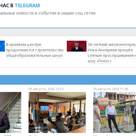
НАС В
TELEGRAM
альные новости и события в наших соц сетях
В краевом центре
36-летний железногоре
продолжается строительство
Илья Аноприев прошёл
общеобразовательных школ
слепые прослушивания 
шоу «Голос»
05 августа 2026 13:15
05 августа 2026 11:45