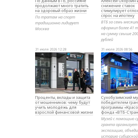
По данным ВТБ, россияне
Алексей Охорзин и
продолжают много тратить
снижение ставок
на здоровый образ жизни
стимулирует отл
спрос на ипотеку
По тратам на спорт
ВТБ за семь месяце
традиционно лидирует
оформил более 41 т
Москва
на сумму свыше 20
рублей
31 июля 2026 12:28
31 июля 2026 08:56
Проценты, вклады и защита
Сухобузимский му
от мошенников: чему будут
победителем гран
учить молодёжь для
программы «Красо
взрослой финансовой жизни
фонда «ВТБ-Стран
Музей с помощью с
гранта организует
экспозицию, объе
историю сибирской