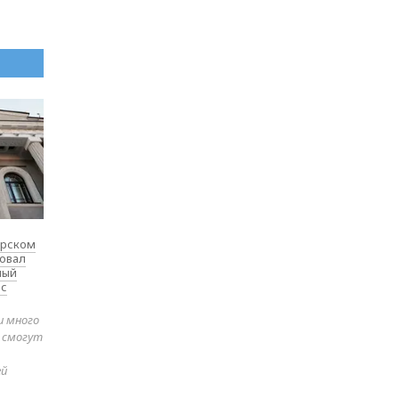
ярском
товал
ный
 с
и много
е смогут
ей