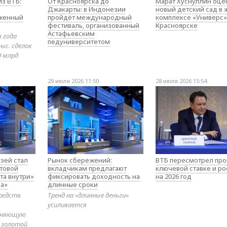
з ВТБ:
От Красноярска до
Марат Хуснуллин оце
Джакарты: в Индонезии
новый детский сад в
оженный
пройдёт международный
комплексе «Универс»
фестиваль, организованный
Красноярске
Астафьевским
в года
педуниверситетом
ыс. сделок
0 млрд
29 июля 2026 11:50
28 июля 2026 15:54
зей стал
Рынок сбережений:
ВТБ пересмотрел про
товой
вкладчикам предлагают
ключевой ставке и ро
та внутри»
фиксировать доходность на
на 2026 год
а»
длинные сроки
редств
Тренд на «длинные деньги»
усиливается
диняющую
 золотой