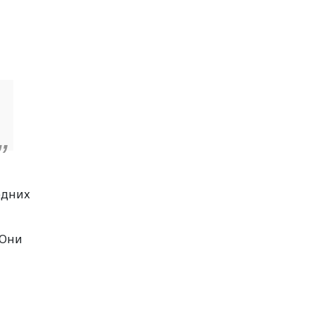
одних
 Они