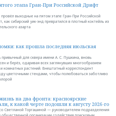
пятого этапа Гран-При Российской Дрифт
u провёл выходные на пятом этапе Гран-При Российской
, как сибирский уик-энд превратился в плотный коктейль из
тельского азарта
ломки: как прошла последняя июльская
 привычный для сквера имени А. С. Пушкина, вновь
сен и берёз, одаривая всех заглянувших многообразием
 и комнатных растений. Внештатный корреспондент
между цветочными стендами, чтобы полюбоваться заботливо
флорой
жизнь на два фронта: красноярские
ли, к какой черте подошли к августу 2026-го
и со Светланой Торгашиной — руководителем подразделения
й общественной организации содействия поисковым