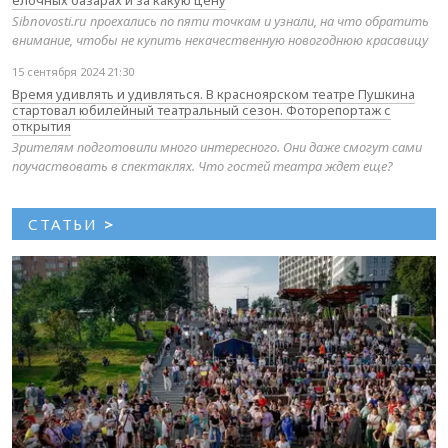
Sibnovosti.ru проехались по пяти точкам и узнали, на что обратить
внимание, чтобы не купить некачественную новогоднюю красавицу
15 сентября 2024 21:30
Время удивлять и удивляться. В красноярском театре Пушкина
стартовал юбилейный театральный сезон. Фоторепортаж с
открытия
Зрителям подготовили много интересного. Они даже смогут сами
поучаствовать в спектаклях. Что гостей театра ждет еще?
СТАТЬИ
>