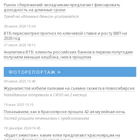
Рынок сбережений: вкладчикам предлагают фиксировать
доходность на длинные сроки
Тренд на «длинные деньги» усиливается
28 июля 2026 15:54
ВТБ пересмотрел прогноз по ключевой ставке и росту ВВП на
2026 год
27 июля 2026 18:15
Аналитика ВТБ: клиенты российских банков в первом полугодии
получили меньше кешбэка, чем в прошлом
ФОТОРЕПОРТАЖ
>
09 июня 2025 15:40
Журналистов избили палками на съемке сюжета в Новосибирске
Нападавших отправили в СИЗО на 2 месяца
19 мая 2025 15:15
Показываем, как в Красноярске прошла 42-ая музейная ночь
Гостей угощали печеньками с предсказанием
18 декабря 2024 16:45
«Будет ажиотаж»: какие елки предлагают красноярцам на
елочных базарах и за какую цену