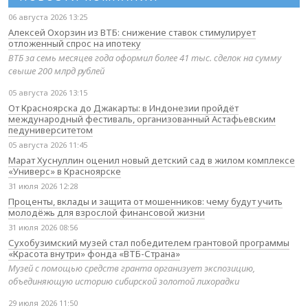
06 августа 2026 13:25
Алексей Охорзин из ВТБ: снижение ставок стимулирует
отложенный спрос на ипотеку
ВТБ за семь месяцев года оформил более 41 тыс. сделок на сумму
свыше 200 млрд рублей
05 августа 2026 13:15
От Красноярска до Джакарты: в Индонезии пройдёт
международный фестиваль, организованный Астафьевским
педуниверситетом
05 августа 2026 11:45
Марат Хуснуллин оценил новый детский сад в жилом комплексе
«Универс» в Красноярске
31 июля 2026 12:28
Проценты, вклады и защита от мошенников: чему будут учить
молодёжь для взрослой финансовой жизни
31 июля 2026 08:56
Сухобузимский музей стал победителем грантовой программы
«Красота внутри» фонда «ВТБ-Страна»
Музей с помощью средств гранта организует экспозицию,
объединяющую историю сибирской золотой лихорадки
29 июля 2026 11:50