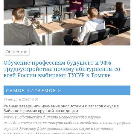
Общество
Обучение профессиям будущего и 94%
трудоустройства: почему абитуриенты со
всей России выбирают ТУСУР в Томске
САМОЕ ЧИТАЕМОЕ
>
07 августа 2026 13:30
Учёные завершили изучение экосистемы и запасов омуля в
Байкале в рамках крупной экспедиции
Учёные Байкальского филиала Всероссийского научно-
исследовательского института рыбного хозяйства и океанографии»
изучили динамику формирования запасов омуля и состояние