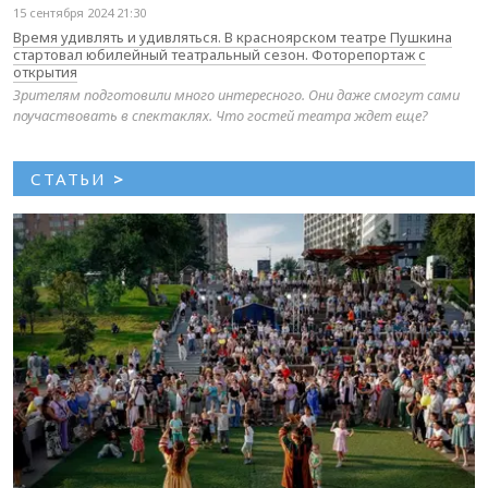
15 сентября 2024 21:30
Время удивлять и удивляться. В красноярском театре Пушкина
стартовал юбилейный театральный сезон. Фоторепортаж с
открытия
Зрителям подготовили много интересного. Они даже смогут сами
поучаствовать в спектаклях. Что гостей театра ждет еще?
СТАТЬИ
>