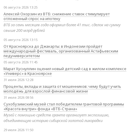
06 августа 2026 13:25
Алексей Охорзин из ВТБ: снижение ставок стимулирует
отложенный спрос на ипотеку
ВТБ за семь месяцев года оформил более 41 тыс. сделок на сумму
свыше 200 млрд рублей
05 августа 2026 13:15
От Красноярска до Джакарты: в Индонезии пройдёт
международный фестиваль, организованный Астафьевским
педуниверситетом
05 августа 2026 11:45
Марат Хуснуллин оценил новый детский сад в жилом комплексе
«Универс» в Красноярске
31 июля 2026 12:28
Проценты, вклады и защита от мошенников: чему будут учить
молодёжь для взрослой финансовой жизни
31 июля 2026 08:56
Сухобузимский музей стал победителем грантовой программы
«Красота внутри» фонда «ВТБ-Страна»
Музей с помощью средств гранта организует экспозицию,
объединяющую историю сибирской золотой лихорадки
29 июля 2026 11:50