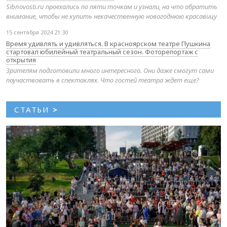
Sibnovosti.ru проехались по пяти точкам и узнали, на что обратить
внимание, чтобы не купить некачественную новогоднюю красавицу
15 сентября 2024 21:30
Время удивлять и удивляться. В красноярском театре Пушкина
стартовал юбилейный театральный сезон. Фоторепортаж с
открытия
Зрителям подготовили много интересного. Они даже смогут сами
поучаствовать в спектаклях. Что гостей театра ждет еще?
СТАТЬИ
>