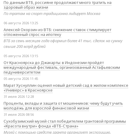
По данным ВТБ, россияне продолжают много тратить на
здоровый образ жизни
По тратам на спорт традиционно лидирует Москва
06 августа 2026 13:25
Алексей Охорзин из ВТБ: снижение ставок стимулирует
отложенный спрос на ипотеку
ВТБ за семь месяцев года оформил более 41 тыс. сделок на сумму
свыше 200 млрд рублей
05 августа 2026 13:15
От Красноярска до Джакарты: в Индонезии пройдёт
международный фестиваль, организованный Астафьевским
педуниверситетом
05 августа 2026 11:45
Марат Хуснуллин оценил новый детский сад в жилом комплексе
«Универс» в Красноярске
31 июля 2026 12:28
Проценты, вклады и защита от мошенников: чему будут учить
молодёжь для взрослой финансовой жизни
31 июля 2026 08:56
Сухобузимский музей стал победителем грантовой программы
«Красота внутри» фонда «ВТБ-Страна»
Музей с помощью средств гранта организует экспозицию,