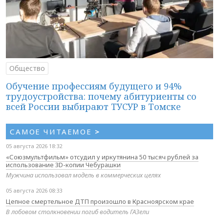
Общество
Обучение профессиям будущего и 94%
трудоустройства: почему абитуриенты со
всей России выбирают ТУСУР в Томске
САМОЕ ЧИТАЕМОЕ
>
05 августа 2026 18:32
«Союзмультфильм» отсудил у иркутянина 50 тысяч рублей за
использование 3D-копии Чебурашки
Мужчина использовал модель в коммерческих целях
05 августа 2026 08:33
Цепное смертельное ДТП произошло в Красноярском крае
В лобовом столкновении погиб водитель ГАЗели