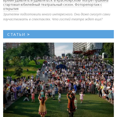
Время удивлять и удивляться. В красноярском театре Пушкина
стартовал юбилейный театральный сезон. Фоторепортаж с
открытия
Зрителям подготовили много интересного. Они даже смогут сами
поучаствовать в спектаклях. Что гостей театра ждет еще?
СТАТЬИ
>