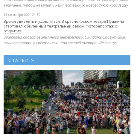
внимание, чтобы не купить некачественную новогоднюю красавицу
15 сентября 2024 21:30
Время удивлять и удивляться. В красноярском театре Пушкина
стартовал юбилейный театральный сезон. Фоторепортаж с
открытия
Зрителям подготовили много интересного. Они даже смогут сами
поучаствовать в спектаклях. Что гостей театра ждет еще?
СТАТЬИ
>