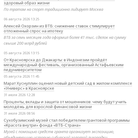
здоровый образ жизни
По тратам на спорт традиционно лидирует Москва
06 августа 2026 13:25
Алексей Охорзин из ВТБ: снижение ставок стимулирует
отложенный спрос на ипотеку
ВТБ за семь месяцев года оформил более 41 тыс. сделок на сумму
свыше 200 млрд рублей
05 августа 2026 13:15
От Красноярска до Джакарты: в Индонезии пройдёт
международный фестиваль, организованный Астафьевским
педуниверситетом
05 августа 2026 11:45
Марат Хуснуллин оценил новый детский сад в жилом комплексе
«Универс» в Красноярске
31 июля 2026 12:28
Проценты, вклады и защита от мошенников: чему будут учить
молодёжь для взрослой финансовой жизни
31 июля 2026 08:56
Сухобузимский музей стал победителем грантовой программы
«Красота внутри» фонда «ВТБ-Страна»
Музей с помощью средств гранта организует экспозицию,
объединяющую историю сибирской золотой лихорадки