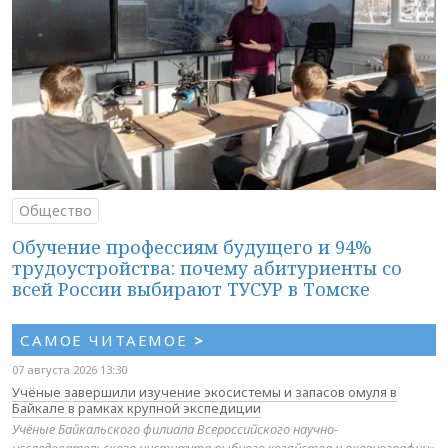
Общество
Обучение профессиям будущего и 94%
трудоустройства: почему абитуриенты со
всей России выбирают ТУСУР в Томске
САМОЕ ЧИТАЕМОЕ
>
07 августа 2026 13:30
Учёные завершили изучение экосистемы и запасов омуля в
Байкале в рамках крупной экспедиции
Учёные Байкальского филиала Всероссийского научно-
исследовательского института рыбного хозяйства и океанографии»