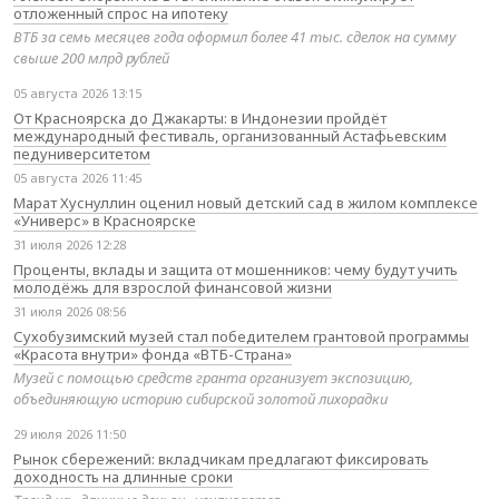
отложенный спрос на ипотеку
ВТБ за семь месяцев года оформил более 41 тыс. сделок на сумму
свыше 200 млрд рублей
05 августа 2026 13:15
От Красноярска до Джакарты: в Индонезии пройдёт
международный фестиваль, организованный Астафьевским
педуниверситетом
05 августа 2026 11:45
Марат Хуснуллин оценил новый детский сад в жилом комплексе
«Универс» в Красноярске
31 июля 2026 12:28
Проценты, вклады и защита от мошенников: чему будут учить
молодёжь для взрослой финансовой жизни
31 июля 2026 08:56
Сухобузимский музей стал победителем грантовой программы
«Красота внутри» фонда «ВТБ-Страна»
Музей с помощью средств гранта организует экспозицию,
объединяющую историю сибирской золотой лихорадки
29 июля 2026 11:50
Рынок сбережений: вкладчикам предлагают фиксировать
доходность на длинные сроки