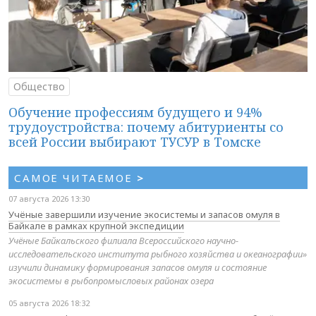
Общество
Обучение профессиям будущего и 94%
трудоустройства: почему абитуриенты со
всей России выбирают ТУСУР в Томске
САМОЕ ЧИТАЕМОЕ
>
07 августа 2026 13:30
Учёные завершили изучение экосистемы и запасов омуля в
Байкале в рамках крупной экспедиции
Учёные Байкальского филиала Всероссийского научно-
исследовательского института рыбного хозяйства и океанографии»
изучили динамику формирования запасов омуля и состояние
экосистемы в рыбопромысловых районах озера
05 августа 2026 18:32