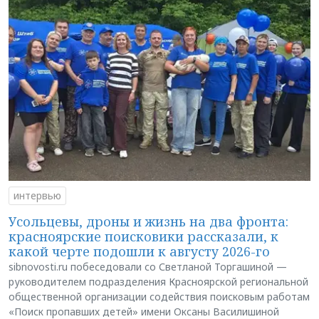
интервью
Усольцевы, дроны и жизнь на два фронта:
красноярские поисковики рассказали, к
какой черте подошли к августу 2026-го
sibnovosti.ru побеседовали со Светланой Торгашиной —
руководителем подразделения Красноярской региональной
общественной организации содействия поисковым работам
«Поиск пропавших детей» имени Оксаны Василишиной