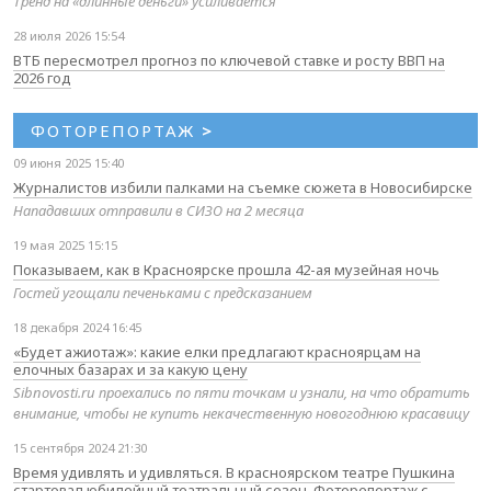
Тренд на «длинные деньги» усиливается
28 июля 2026 15:54
ВТБ пересмотрел прогноз по ключевой ставке и росту ВВП на
2026 год
ФОТОРЕПОРТАЖ
>
09 июня 2025 15:40
Журналистов избили палками на съемке сюжета в Новосибирске
Нападавших отправили в СИЗО на 2 месяца
19 мая 2025 15:15
Показываем, как в Красноярске прошла 42-ая музейная ночь
Гостей угощали печеньками с предсказанием
18 декабря 2024 16:45
«Будет ажиотаж»: какие елки предлагают красноярцам на
елочных базарах и за какую цену
Sibnovosti.ru проехались по пяти точкам и узнали, на что обратить
внимание, чтобы не купить некачественную новогоднюю красавицу
15 сентября 2024 21:30
Время удивлять и удивляться. В красноярском театре Пушкина
стартовал юбилейный театральный сезон. Фоторепортаж с