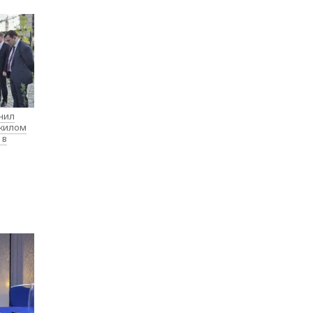
нил
 жилом
 в