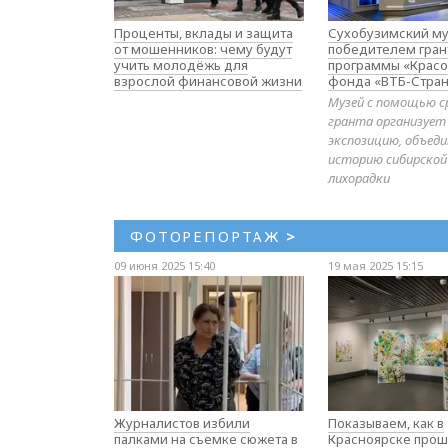
Проценты, вклады и защита
Сухобузимский му
от мошенников: чему будут
победителем гран
учить молодёжь для
программы «Красо
взрослой финансовой жизни
фонда «ВТБ-Стран
Музей с помощью с
гранта организует
экспозицию, объе
историю сибирской
лихорадки
ФОТОРЕПОРТАЖ
>
09 июня 2025 15:40
19 мая 2025 15:15
Журналистов избили
Показываем, как в
палками на съемке сюжета в
Красноярске прош