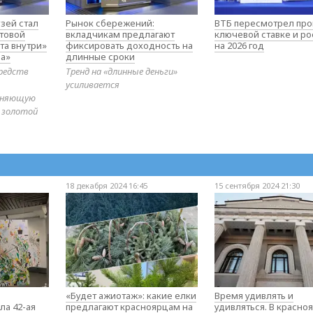
зей стал
Рынок сбережений:
ВТБ пересмотрел про
товой
вкладчикам предлагают
ключевой ставке и ро
та внутри»
фиксировать доходность на
на 2026 год
а»
длинные сроки
редств
Тренд на «длинные деньги»
усиливается
диняющую
 золотой
18 декабря 2024 16:45
15 сентября 2024 21:30
«Будет ажиотаж»: какие елки
Время удивлять и
ла 42-ая
предлагают красноярцам на
удивляться. В красно