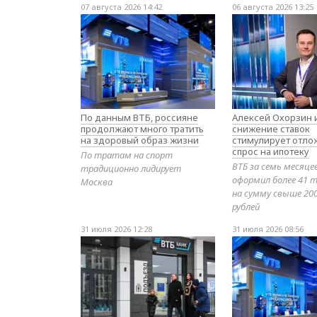
07 августа 2026 14:42
06 августа 2026 13:25
По данным ВТБ, россияне
Алексей Охорзин и
продолжают много тратить
снижение ставок
на здоровый образ жизни
стимулирует отл
спрос на ипотеку
По тратам на спорт
ВТБ за семь месяце
традиционно лидирует
оформил более 41 т
Москва
на сумму свыше 20
рублей
31 июля 2026 12:28
31 июля 2026 08:56