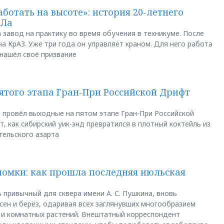
аботать на высоте»: история 20-летнего
АЛа
 завод на практику во время обучения в техникуме. После
а КрАЗ. Уже три года он управляет краном. Для него работа
 нашёл своё призвание
пятого этапа Гран-При Российской Дрифт
u провёл выходные на пятом этапе Гран-При Российской
, как сибирский уик-энд превратился в плотный коктейль из
тельского азарта
ломки: как прошла последняя июльская
 привычный для сквера имени А. С. Пушкина, вновь
сен и берёз, одаривая всех заглянувших многообразием
 и комнатных растений. Внештатный корреспондент