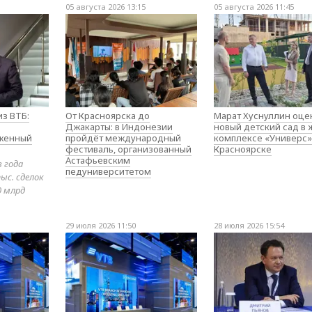
05 августа 2026 13:15
05 августа 2026 11:45
з ВТБ:
От Красноярска до
Марат Хуснуллин оце
Джакарты: в Индонезии
новый детский сад в
оженный
пройдёт международный
комплексе «Универс»
фестиваль, организованный
Красноярске
Астафьевским
в года
педуниверситетом
ыс. сделок
0 млрд
29 июля 2026 11:50
28 июля 2026 15:54