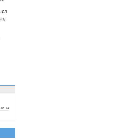
ысл
 не
е
вила