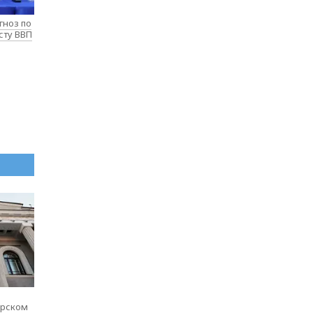
гноз по
сту ВВП
ярском