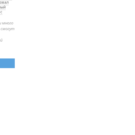
товал
ный
 с
и много
е смогут
ей