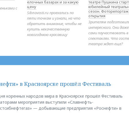
елочных базарах и за какую
театре Пушкина стар
цену
юбилейный театраль
еньками с
сезон. Фоторепортаж
Sibnovosti.ru проехались по
открытия
пяти точкам и узнали, на что
Зрителям подготовил
обратить внимание, чтобы не
интересного. Они даж
купить некачественную
сами поучаствовать в
новогоднюю красавицу
спектаклях. Что гост
театра ждет еще?
нефти» в Красноярске прошёл Фестиваль
ня коренных народов мира в Красноярске прошёл Фестиваль
заторами мероприятия выступили «Славнефть-
остсибнефтегаз» — добывающие предприятия «Роснефти» в