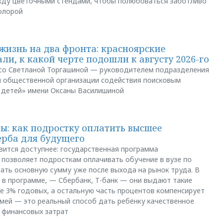
между цветочными стендами, чтобы полюбоваться заботливо
флорой
жизнь на два фронта: красноярские
ли, к какой черте подошли к августу 2026-го
и со Светланой Торгашиной — руководителем подразделения
й общественной организации содействия поисковым
 детей» имени Оксаны Василишиной
: как подростку оплатить высшее
ерба для будущего
вится доступнее: государственная программа
позволяет подросткам оплачивать обучение в вузе по
щать основную сумму уже после выхода на рынок труда. В
 в программе, — Сбербанк, Т-банк — они выдают такие
е 3% годовых, а остальную часть процентов компенсирует
емей — это реальный способ дать ребёнку качественное
 финансовых затрат