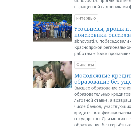
sibnovosti.ru прогулялся 
выращенной садовниками 
интервью
Усольцевы, дроны и 
поисковики рассказа
sibnovosti.ru побеседовал
Красноярской регионально
работам «Поиск пропавших
Финансы
Молодёжные кредиты
образование без ущ
Высшее образование стано
образовательных кредитов 
льготной ставке, а возвра
числе банков, участвующих
кредиты под фиксированны
государство. Для многих с
образование без серьёзных