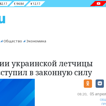
 82.17
€ 94.84
¥ 12.17
Общество
Экономика
нии украинской летчицы
ступил в законную силу
05 апрел
08:20,
ОБ
ПР