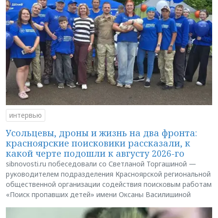
интервью
Усольцевы, дроны и жизнь на два фронта:
красноярские поисковики рассказали, к
какой черте подошли к августу 2026-го
sibnovosti.ru побеседовали со Светланой Торгашиной —
руководителем подразделения Красноярской региональной
общественной организации содействия поисковым работам
«Поиск пропавших детей» имени Оксаны Василишиной