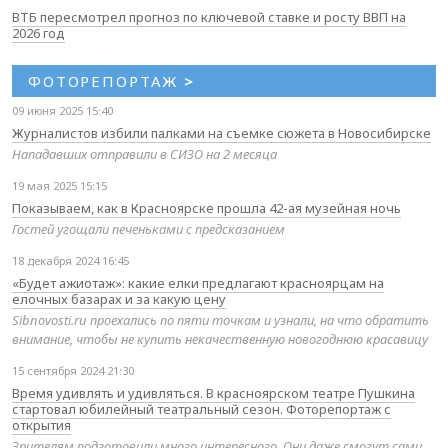
ВТБ пересмотрел прогноз по ключевой ставке и росту ВВП на
2026 год
ФОТОРЕПОРТАЖ
>
09 июня 2025 15:40
Журналистов избили палками на съемке сюжета в Новосибирске
Нападавших отправили в СИЗО на 2 месяца
19 мая 2025 15:15
Показываем, как в Красноярске прошла 42-ая музейная ночь
Гостей угощали печеньками с предсказанием
18 декабря 2024 16:45
«Будет ажиотаж»: какие елки предлагают красноярцам на
елочных базарах и за какую цену
Sibnovosti.ru проехались по пяти точкам и узнали, на что обратить
внимание, чтобы не купить некачественную новогоднюю красавицу
15 сентября 2024 21:30
Время удивлять и удивляться. В красноярском театре Пушкина
стартовал юбилейный театральный сезон. Фоторепортаж с
открытия
Зрителям подготовили много интересного. Они даже смогут сами