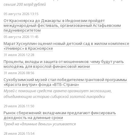
свыше 200 млрд рублей
05 августа 2026 13:15
От Красноярска до Джакарты: в Индонезии пройдёт
международный фестиваль, организованный Астафьевским
педуниверситетом
05 августа 2026 11:45
Марат Хуснуллин оценил новый детский сад в жилом комплексе
«Универс» в Красноярске
31 июля 2026 12:28
Проценты, вклады и защита от мошенников: чему будут учить
молодёжь для взрослой финансовой жизни
31 июля 2026 08:56
Сухобузимский музей стал победителем грантовой программы
«Красота внутри» фонда «ВТБ-Страна»
Музей с помощью средств гранта организует экспозицию,
объединяющую историю сибирской золотой лихорадки
29 июля 2026 11:50
Рынок сбережений: вкладчикам предлагают фиксировать
доходность на длинные сроки
Тренд на «длинные деньги» усиливается
28 июля 2026 15:54