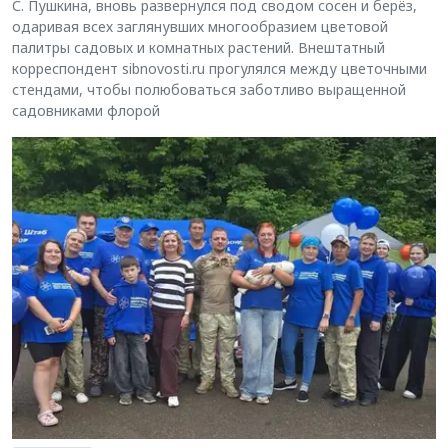
С. Пушкина, вновь развернулся под сводом сосен и берёз,
одаривая всех заглянувших многообразием цветовой
палитры садовых и комнатных растений. Внештатный
корреспондент sibnovosti.ru прогулялся между цветочными
стендами, чтобы полюбоваться заботливо выращенной
садовниками флорой