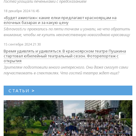
Гостей угощали печеньками с предсказанием
18 декабря 2024 16:45
«Будет ажиотаж»: какие елки предлагают красноярцам на
елочных базарах и за какую цену
Sibnovosti.ru проехались по пяти точкам и узнали, на что обратить
внимание, чтобы не купить некачественную новогоднюю красавицу
15 сентября 2024 21:30
Время удивлять и удивляться. В красноярском театре Пушкина
стартовал юбилейный театральный сезон. Фоторепортаж с
открытия
Зрителям подготовили много интересного. Они даже смогут сами
поучаствовать в спектаклях. Что гостей театра ждет еще?
СТАТЬИ
>