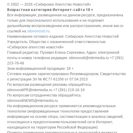
© 2002 — 2026 «Сибирское Агентство Новостей»
Возрастная категория Интернет-сайта 18 +
Вся информация, размещенная на данном ресурсе, предназначена
только для персонального использования и не подлежит
дальнейшему воспроизведению или распространению, иначе как со
sibnovosti.ru
ссылкой на
.
Наименование сетевого издания: Сибирское Агентство Новостей
Учредитель: Общество с ограниченной ответственностью
«Сибирское агентство новостей»
Главный редактор: Пузевич Елена Сергеевна. Адрес электронной
почты и номер телефона редакции: sibnovosti@mkrmedia.ru +7 (391)
223-78-48
Знак информационной продукции: 18 +
Сетевое издание зарегистрировано Роскомнадзором, Свидетельство
о регистрации Эл № ФС77-61356 от 07.04.2015
По вопросам размещения рекламы обращайтесь:
sibnovostiPR@mkrmedia.ru +7 (391) 219-16-19
По вопросам сотрудничества обращайтесь:
sibnovostiNEWS@mkrmedia.ru
На информационном ресурсе применяются рекомендательные
технологии (информационные технологии предоставления
информации на основе сбора, систематизации и анализа сведений,
относящихся к предпочтениям пользователей сети Интернет,
находящихся на территории Российской Федерации).
Правила применения рекомендательных технологий в виджетах