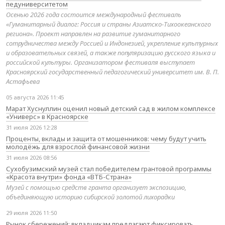
педуниверситетом
Осенью 2026 года состоится международный фестиваль
«Гуманитарный диалог: Россия и страны Азиатско-Тихоокеанского
региона». Проект направлен на развитие гуманитарного
сотрудничества между Россией и Индонезией, укрепление культурных
и образовательных связей, а также популяризацию русского языка и
российской культуры. Организатором фестиваля выступает
Красноярский государственный педагогический университет им. В. П.
Астафьева
05 августа 2026 11:45
Марат Хуснуллин оценил новый детский сад в жилом комплексе
«Универс» в Красноярске
31 июля 2026 12:28
Проценты, вклады и защита от мошенников: чему будут учить
молодёжь для взрослой финансовой жизни
31 июля 2026 08:56
Сухобузимский музей стал победителем грантовой программы
«Красота внутри» фонда «ВТБ-Страна»
Музей с помощью средств гранта организует экспозицию,
объединяющую историю сибирской золотой лихорадки
29 июля 2026 11:50
Рынок сбережений: вкладчикам предлагают фиксировать