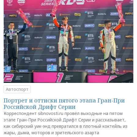
Автоспорт
Портрет и оттиски пятого этапа Гран-При
Российской Дрифт Серии
Корреспондент sibnovosti.ru провёл выходные на пятом
этапе Гран-При Российской Дрифт Серии и рассказывает,
как сибирский уик-энд превратился в плотный коктейль из
жары, дыма, моторов и зрительского азарта