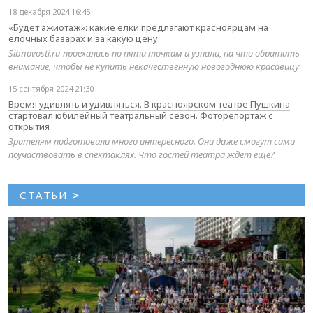
18 декабря 2024 16:45
«Будет ажиотаж»: какие елки предлагают красноярцам на
елочных базарах и за какую цену
Sibnovosti.ru проехались по пяти точкам и узнали, на что обратить
внимание, чтобы не купить некачественную новогоднюю красавицу
15 сентября 2024 21:30
Время удивлять и удивляться. В красноярском театре Пушкина
стартовал юбилейный театральный сезон. Фоторепортаж с
открытия
Зрителям подготовили много интересного. Они даже смогут сами
поучаствовать в спектаклях. Что гостей театра ждет еще?
СТАТЬИ
>