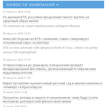
НОВОСТИ КОМПАНИЙ
>
07 августа 2026 14:42
По данным ВТБ, россияне продолжают много тратить на
здоровый образ жизни
По тратам на спорт традиционно лидирует Москва
06 августа 2026 13:25
Алексей Охорзин из ВТБ: снижение ставок стимулирует
отложенный спрос на ипотеку
ВТБ за семь месяцев года оформил более 41 тыс. сделок на сумму
свыше 200 млрд рублей
05 августа 2026 13:15
От Красноярска до Джакарты: в Индонезии пройдёт
международный фестиваль, организованный Астафьевским
педуниверситетом
05 августа 2026 11:45
Марат Хуснуллин оценил новый детский сад в жилом комплексе
«Универс» в Красноярске
31 июля 2026 12:28
Проценты, вклады и защита от мошенников: чему будут учить
молодёжь для взрослой финансовой жизни
31 июля 2026 08:56