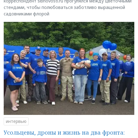
корреспондент sibnovosti.ru прогулялся между цветочными
стендами, чтобы полюбоваться заботливо выращенной
садовниками флорой
интервью
Усольцевы, дроны и жизнь на два фронта: