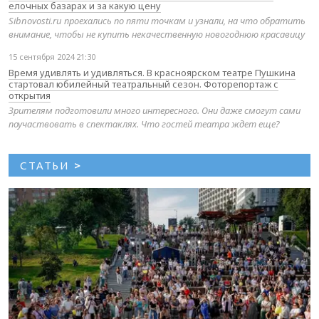
елочных базарах и за какую цену
Sibnovosti.ru проехались по пяти точкам и узнали, на что обратить
внимание, чтобы не купить некачественную новогоднюю красавицу
15 сентября 2024 21:30
Время удивлять и удивляться. В красноярском театре Пушкина
стартовал юбилейный театральный сезон. Фоторепортаж с
открытия
Зрителям подготовили много интересного. Они даже смогут сами
поучаствовать в спектаклях. Что гостей театра ждет еще?
СТАТЬИ
>