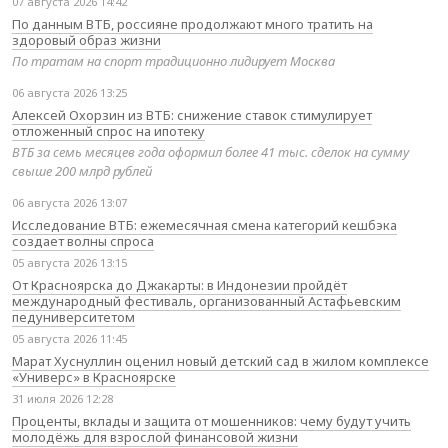
07 августа 2026 14:42
По данным ВТБ, россияне продолжают много тратить на
здоровый образ жизни
По тратам на спорт традиционно лидирует Москва
06 августа 2026 13:25
Алексей Охорзин из ВТБ: снижение ставок стимулирует
отложенный спрос на ипотеку
ВТБ за семь месяцев года оформил более 41 тыс. сделок на сумму
свыше 200 млрд рублей
06 августа 2026 13:07
Исследование ВТБ: ежемесячная смена категорий кешбэка
создает волны спроса
05 августа 2026 13:15
От Красноярска до Джакарты: в Индонезии пройдёт
международный фестиваль, организованный Астафьевским
педуниверситетом
05 августа 2026 11:45
Марат Хуснуллин оценил новый детский сад в жилом комплексе
«Универс» в Красноярске
31 июля 2026 12:28
Проценты, вклады и защита от мошенников: чему будут учить
молодёжь для взрослой финансовой жизни