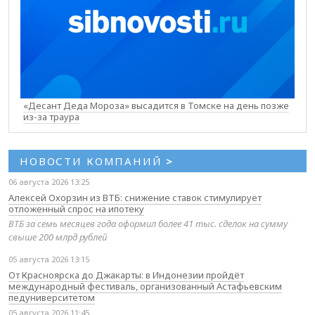
«Десант Деда Мороза» высадится в Томске на день позже
из-за траура
НОВОСТИ КОМПАНИЙ
>
06 августа 2026 13:25
Алексей Охорзин из ВТБ: снижение ставок стимулирует
отложенный спрос на ипотеку
ВТБ за семь месяцев года оформил более 41 тыс. сделок на сумму
свыше 200 млрд рублей
05 августа 2026 13:15
От Красноярска до Джакарты: в Индонезии пройдёт
международный фестиваль, организованный Астафьевским
педуниверситетом
05 августа 2026 11:45