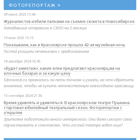
ФОТОРЕПОРТАЖ
>
09 июня 2025 15:40
Журналистов избили палками на съемке сюжета в Новосибирске
Нападавших отправили в СИЗО на 2 месяца
19 мая 2025 15:15
Показываем, как в Красноярске прошла 42-ая музейная ночь
Гостей угощали печеньками с предсказанием
18 декабря 2024 16:45
«Будет ажиотаж»: какие елки предлагают красноярцам на
елочных базарах и за какую цену
Sibnovosti.ru проехались по пяти точкам и узнали, на что обратить
внимание, чтобы не купить некачественную новогоднюю красавицу
15 сентября 2024 21:30
Время удивлять и удивляться. В красноярском театре Пушкина
стартовал юбилейный театральный сезон. Фоторепортаж с
открытия
Зрителям подготовили много интересного. Они даже смогут сами
поучаствовать в спектаклях. Что гостей театра ждет еще?