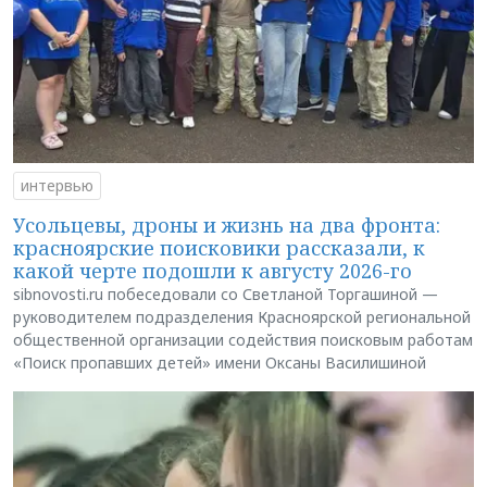
интервью
Усольцевы, дроны и жизнь на два фронта:
красноярские поисковики рассказали, к
какой черте подошли к августу 2026-го
sibnovosti.ru побеседовали со Светланой Торгашиной —
руководителем подразделения Красноярской региональной
общественной организации содействия поисковым работам
«Поиск пропавших детей» имени Оксаны Василишиной