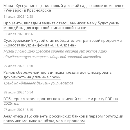
Марат Хуснуллин оценил новый детский сад в жилом комплексе
«Универс» в Красноярске
31 июля 2026 12:28
Проценты, вклады и защита от мошенников: чему будут учить
молодёжь для взрослой финансовой жизни
31 июля 2026 08:56
Сухобузимский музей стал победителем грантовой программы
«Красота внутри» фонда «ВТБ-Страна»
Музей с помощью средств гранта организует экспозицию,
объединяющую историю сибирской золотой лихорадки
29 июля 2026 11:50
Рынок сбережений: вкладчикам предлагают фиксировать
доходность на длинные сроки
Тренд на «длинные деньги» усиливается
28 июля 2026 15:54
ВТБ пересмотрел прогноз по ключевой ставке и росту ВВП на
2026 год
27 июля 2026 18:15
Аналитика ВТБ: клиенты российских банков в первом полугодии
получили меньше кешбэка, чем в прошлом