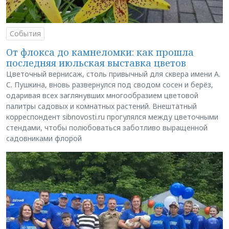
События
От флокса до камнеломки: как прошла
последняя июльская выставка цветов
Цветочный вернисаж, столь привычный для сквера имени А.
С. Пушкина, вновь развернулся под сводом сосен и берёз,
одаривая всех заглянувших многообразием цветовой
палитры садовых и комнатных растений. Внештатный
корреспондент sibnovosti.ru прогулялся между цветочными
стендами, чтобы полюбоваться заботливо выращенной
садовниками флорой