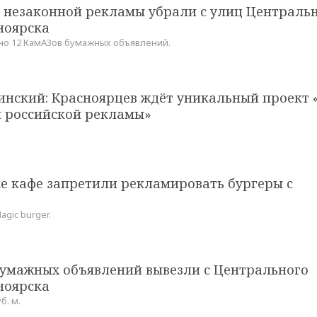
р незаконной рекламы убрали с улиц Централь
ноярска
но 12 КамАЗов бумажных объявлений.
инский: Красноярцев ждёт уникальный проект 
 российской рекламы»
е кафе запретили рекламировать бургеры с
gic burger.
бумажных объявлений вывезли с Центрального
ноярска
б. м.