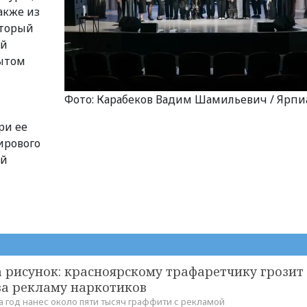
акже из
оторый
ой
ытом
Фото: Карабеков Вадим Шамильевич / Ярпи
м
ри ее
ирового
ой
а рисунок: красноярскому трафаретчику грозит 
за рекламу наркотиков
а год нанес около пяти тысяч граффити с рекламой