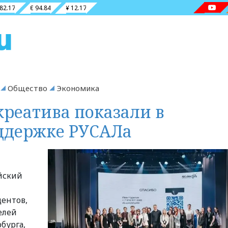
 82.17
€ 94.84
¥ 12.17
Общество
Экономика
реатива показали в
ддержке РУСАЛа
ийский
дентов,
елей
бурга,