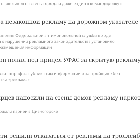
 наркотиков на стены города и даже ездил в командировку в
а незаконной рекламу на дорожном указателе 
авление Федеральной антимонопольной службы в ходе
 о нарушении рекламного законодательства установило
 размещения информации
он попал под прицел УФАС за скрытую рекламу
озит штраф за публикацию информации о застройщике без
тки «реклама»
ярцев наносили на стены домов рекламу нарко
ржали парней в Дивногорске
сти решили отказаться от рекламы на троллейб