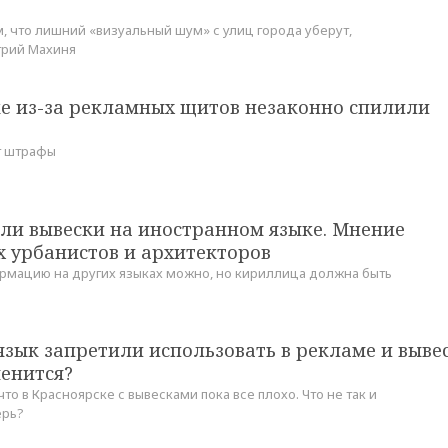
, что лишний «визуальный шум» с улиц города уберут,
трий Махиня
ке из-за рекламных щитов незаконно спилили
т штрафы
или вывески на иностранном языке. Мнение
х урбанистов и архитекторов
мацию на других языках можно, но кириллица должна быть
зык запретили использовать в рекламе и выве
менится?
что в Красноярске с вывесками пока все плохо. Что не так и
ерь?