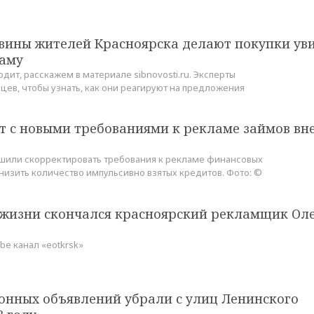
вины жителей Красноярска делают покупки ув
аму
дит, расскажем в материале sibnovosti.ru. Эксперты
цев, чтобы узнать, как они реагируют на предложения
т с новыми требованиями к рекламе займов вн
шили скорректировать требования к рекламе финансовых
снизить количество импульсивно взятых кредитов. Фото: ©
у жизни скончался красноярский рекламщик Ол
be канал «eotkrsk»
конных объявлений убрали с улиц Ленинского