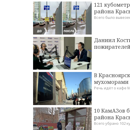
121 кубомет
района Крас
Всего было вывезе
Даниил Кост
пожирателей
В Красноярск
мухоморами
Речь идёт о кафе Ma
10 КамАЗов 
района Крас
Всего убрано 102 ку