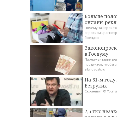
Больше поло
онлайн-рекл
Почему так происхо
опросили краснояр
брендов
Законопроек
в Госдуму
Парламентарии ре
продуктов, чтобы 
sibnovosti.ru
На 61-м год
Безруких
Скриншот: © YouTu
7,5 тыс неза