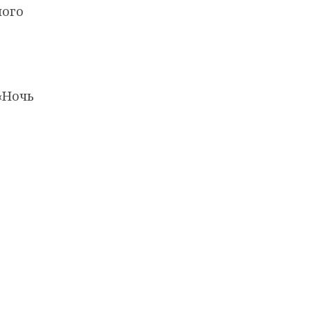
ного
«Ночь