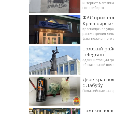
интернет-магазина
Новосибирск
ФАС признал
Красноярске
Красноярское упр
рассмотрения дела
факт незаконного
Томский рай
Telegram
Администрации гр
обязательной поме
Двое красно
с Лабубу
Полицейские заде
Томские вла