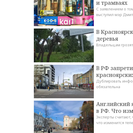
и трамваях
С заявлением о том
выступил мэр Дми
В Красноярс
деревья
Владельцам грозя
В РФ запрет
красноярски
Дублировать инфор
обязательна
Английский я
в РФ. Что из
Эксперты считают, 
что изменится теп