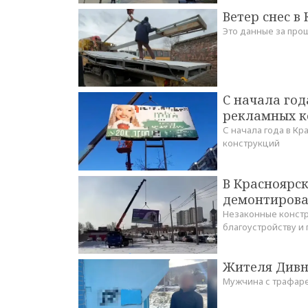
Ветер снес в
Это данные за пр
С начала год
рекламных к
С начала года в К
конструкций
В Красноярс
демонтирова
Незаконные констр
благоустройству и
Жителя Дивн
Мужчина с трафаре