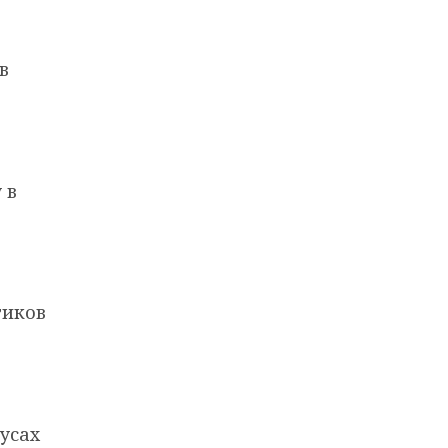
в
 в
тиков
усах