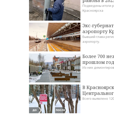
района в 202
Подведены итоги р
Красноярска
Экс-губернат
аэропорту К
Бывший глава реги
аэропорту.
Более 700 н
прошлом год
Из них демонтиров
В Красноярск
Центрального
Всего выявлено 12