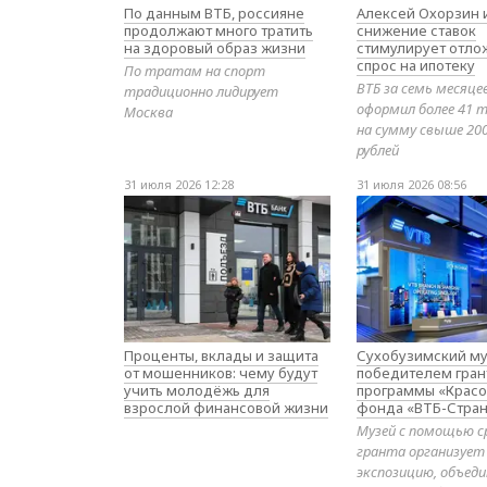
По данным ВТБ, россияне
Алексей Охорзин и
продолжают много тратить
снижение ставок
на здоровый образ жизни
стимулирует отл
спрос на ипотеку
По тратам на спорт
ВТБ за семь месяце
традиционно лидирует
оформил более 41 т
Москва
на сумму свыше 20
рублей
31 июля 2026 12:28
31 июля 2026 08:56
Проценты, вклады и защита
Сухобузимский му
от мошенников: чему будут
победителем гран
учить молодёжь для
программы «Красо
взрослой финансовой жизни
фонда «ВТБ-Стран
Музей с помощью с
гранта организует
экспозицию, объе