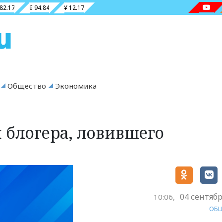
 82.17
€ 94.84
¥ 12.17
Общество
Экономика
 блогера, ловившего
04 сентябр
10:06,
ОБ