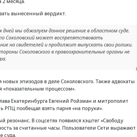
 2 месяца.
вать вынесенный вердикт.
х дней мы обжалуем данное решение в областном суде.
то Соколовский может воспрепятствовать
ение на свидетелей и продолжит выпускать свои ролики.
 стороны Соколовского в правоохранительные органы не
ра.
 новых эпизодов в деле Соколовского. Также адвокаты
ся «показательным процессом».
глава Екатеринбурга Евгений Ройзман и митрополит
ь РПЦ пообещал взять парня «на поруки».
резонанс. В соцсетях появился хэштег «Свободу
ность за считанные часы. Пользователи Сети выражают
 суда.