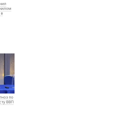
нил
 жилом
 в
гноз по
сту ВВП