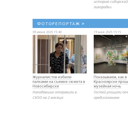
историю сибирской
лихорадки
ФОТОРЕПОРТАЖ
>
09 июня 2025 15:40
19 мая 2025 15:15
Журналистов избили
Показываем, как в
палками на съемке сюжета в
Красноярске прош
Новосибирске
музейная ночь
Нападавших отправили в
Гостей угощали печ
СИЗО на 2 месяца
предсказанием