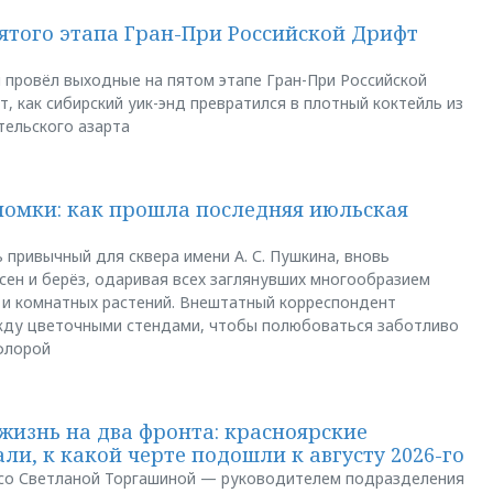
пятого этапа Гран-При Российской Дрифт
u провёл выходные на пятом этапе Гран-При Российской
, как сибирский уик-энд превратился в плотный коктейль из
тельского азарта
ломки: как прошла последняя июльская
 привычный для сквера имени А. С. Пушкина, вновь
сен и берёз, одаривая всех заглянувших многообразием
 и комнатных растений. Внештатный корреспондент
между цветочными стендами, чтобы полюбоваться заботливо
флорой
жизнь на два фронта: красноярские
ли, к какой черте подошли к августу 2026-го
и со Светланой Торгашиной — руководителем подразделения