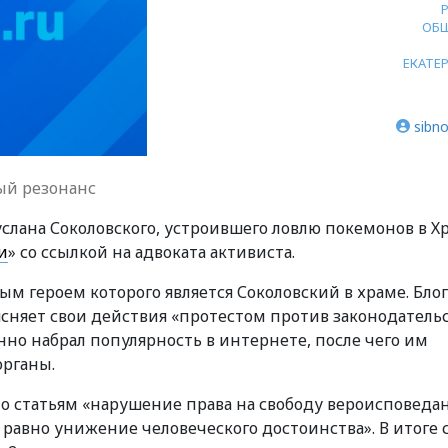
ОБ
ЕКАТЕ
sibno
ый резонанс
услана Соколовского, устроившего ловлю покемонов в Х
и
» со ссылкой на адвоката активиста.
ым героем которого является Соколовский в храме. Бло
ясняет свои действия «протестом против законодательс
но набрал популярность в интернете, после чего им
органы.
по статьям «нарушение права на свободу вероисповеда
равно унижение человеческого достоинства». В итоге 