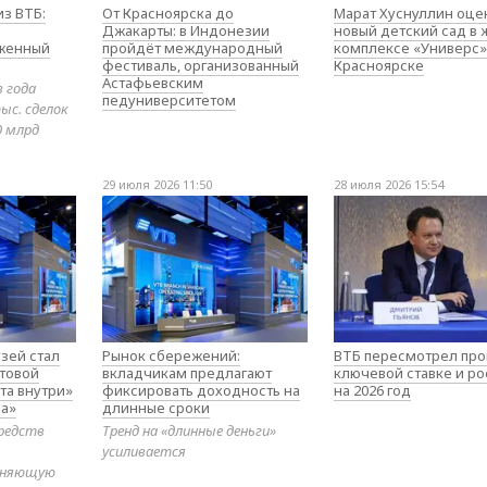
з ВТБ:
От Красноярска до
Марат Хуснуллин оце
Джакарты: в Индонезии
новый детский сад в
оженный
пройдёт международный
комплексе «Универс»
фестиваль, организованный
Красноярске
Астафьевским
в года
педуниверситетом
ыс. сделок
0 млрд
29 июля 2026 11:50
28 июля 2026 15:54
зей стал
Рынок сбережений:
ВТБ пересмотрел про
товой
вкладчикам предлагают
ключевой ставке и ро
та внутри»
фиксировать доходность на
на 2026 год
а»
длинные сроки
редств
Тренд на «длинные деньги»
усиливается
диняющую