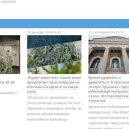
 золотой
18 декабря 2024 16:45
15 сентября 2024 21:30
«Будет ажиотаж»: какие елки
Время удивлять и
ла 42-ая
предлагают красноярцам на
удивляться. В красно
елочных базарах и за какую
театре Пушкина стар
цену
юбилейный театраль
еньками с
сезон. Фоторепортаж
Sibnovosti.ru проехались по
открытия
пяти точкам и узнали, на что
Зрителям подготовил
обратить внимание, чтобы не
интересного. Они даж
купить некачественную
сами поучаствовать в
новогоднюю красавицу
спектаклях. Что гост
театра ждет еще?