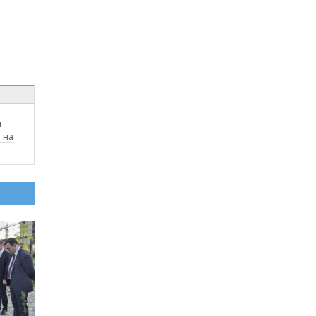
и
 на