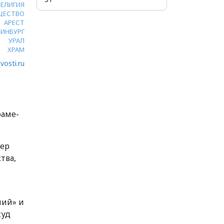
РЕЛИГИЯ
ЩЕСТВО
АРЕСТ
РИНБУРГ
УРАЛ
ХРАМ
vosti.ru
раме-
гер
тва,
ний» и
суд