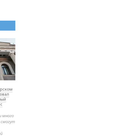
ярском
товал
ный
 с
и много
е смогут
ей